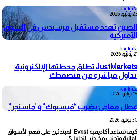
تكنولوجيا
23 يوليو، 2026
الصين تهدد مستقبل مرسيدس في السوق
الأميركية
تكنولوجيا
21 يوليو، 2026
JustMarkets تطلق محطتها الإلكترونية:
تداول مباشرة من متصفحك
تكنولوجيا
19 يوليو، 2026
عطل مفاجئ يضرب “فيسبوك” و”ماسنجر”
30 يوليو، 2026
كيف تساعد أكاديمية Evest المبتدئين على فهم الأسواق
المالية وتجنب مخاطر التداول؟