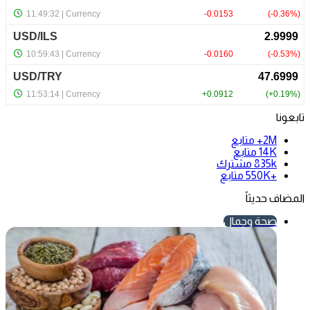
تابعونا
2M+
متابع
14K
متابع
835k
مشترك
+550K
متابع
المضاف حديثاً
صحة وجمال