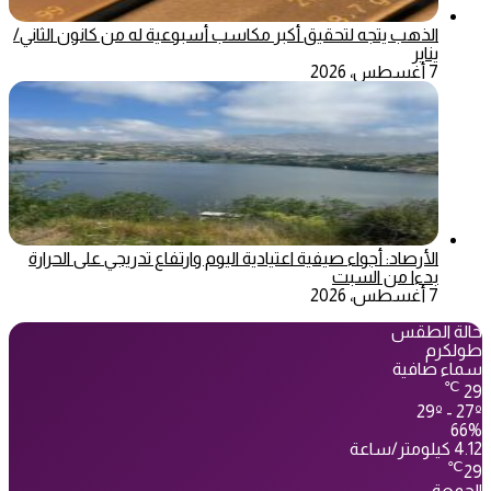
الذهب يتجه لتحقيق أكبر مكاسب أسبوعية له من كانون الثاني/
يناير
7 أغسطس، 2026
الأرصاد: أجواء صيفية اعتيادية اليوم وارتفاع تدريجي على الحرارة
بدءا من السبت
7 أغسطس، 2026
حالة الطقس
طولكرم
سماء صافية
℃
29
29º - 27º
66%
4.12 كيلومتر/ساعة
℃
29
الجمعة