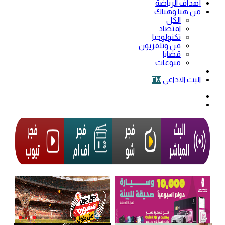
أهداف الرياضة
من هنا وهناك
الكل
اقتصاد
تكنولوجيا
فن وتلفزيون
قضايا
منوعات
فيديو
البث الاذاعي
FM
الوضع
المظلم