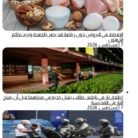
الإفراط في البروتين دون رياضة قد يضر بالصحة ويزيد تراكم
الدهون
7 أغسطس، 2026
إطلاق نار في تايلاند: طالب يقتل جديه في منزلهما قبل أن يفتح
النار في المدرسة
7 أغسطس، 2026