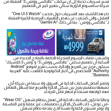
تشير تسريبات حديثة إلى أن ساعات “غالاكسي ووتش 8” المقبلة من
شركة سامسونغ الكورية ستأتي بتغيير كبير في التصميم.
جاء هذا الكشف بعد التسريبات حول تحديث “One UI 8 Watch”
المقبل، والتي كشفت عن بعض التغييرات البرمجية الكبيرة المقبلة
لـ”غالاكسي ووتش”، بما في ذلك “Gemini AI”.
وكشفت ملفات الرسوم المتحركة الخاصة بالنماذج الجديدة من
الساعة أن تصميم ساعتي “غالاكسي ووتش 8″ و”وتش 8 كلاسيك”
سيكون مزيج بين المربع والدائرة، بحسب تقرير لموقع “Android
Authority” المتخصص في أخبار التكنولوجيا، اطلعت عليه “العربية
Business”.
وتتميز أفضل الساعات الذكية في السوق، ولا سيما من شركة أبل،
جميعها بتصميم يمزج بين شكلي الدائرة والمربع مما يُسهّل التعامل
معه كواجهة مستخدم لجهاز قابل للارتداء.
وغالبًا ما تكون الساعات الذكية التي تعمل بنظام تشغيل “Wear OS”
-من غوغل- ذات الشكل الدائري بتصميمات غير عملية وغير مُتناسقة
ولا توفر مستوى الكفاءة نفسه الذي يقدمه نظام تشغيل