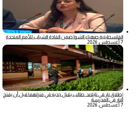
الفلسطينية صهباء الشوا ضمن القادة الشباب للأمم المتحدة
7 أغسطس، 2026
إطلاق نار في تايلاند: طالب يقتل جديه في منزلهما قبل أن يفتح
النار في المدرسة
7 أغسطس، 2026
‫X
تيلقرام
ماسنجر
ماسنجر
واتساب
فيسبوك