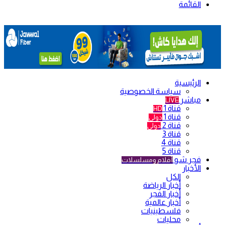
القائمة
الرئيسية
سياسة الخصوصية
مباشر
LIVE
قناة 1
HD
قناة 1
دولي
قناة 2
دولي
قناة 3
قناة 4
قناة 5
فجر شو
أفلام ومسلسلات
الأخبار
الكل
أخبار الرياضة
أخبار الفجر
أخبار عالمية
فلسطينيات
محليات