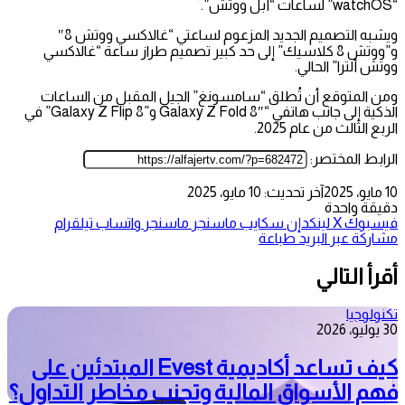
“watchOS” لساعات “أبل ووتش”.
ويشبه التصميم الجديد المزعوم لساعتي “غالاكسي ووتش 8″
و”ووتش 8 كلاسيك” إلى حد كبير تصميم طراز ساعة “غالاكسي
ووتش ألترا” الحالي.
ومن المتوقع أن تُطلق “سامسونغ” الجيل المقبل من الساعات
الذكية إلى جانب هاتفي “Galaxy Z Fold 8″ و”Galaxy Z Flip 8” في
الربع الثالث من عام 2025.
الرابط المختصر:
10 مايو، 2025
آخر تحديث: 10 مايو، 2025
دقيقة واحدة
فيسبوك
‫X
لينكدإن
سكايب
ماسنجر
ماسنجر
واتساب
تيلقرام
مشاركة عبر البريد
طباعة
أقرأ التالي
تكنولوجيا
30 يوليو، 2026
كيف تساعد أكاديمية Evest المبتدئين على
فهم الأسواق المالية وتجنب مخاطر التداول؟