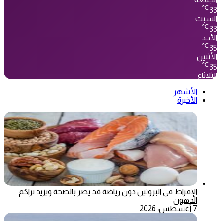
℃
33
السبت
℃
33
الأحد
℃
35
الأثنين
℃
35
الثلاثاء
الأشهر
الأخيرة
الإفراط في البروتين دون رياضة قد يضر بالصحة ويزيد تراكم
الدهون
7 أغسطس، 2026