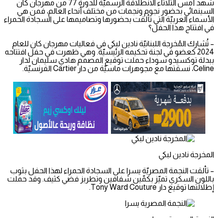
شهد أمس الثلاثاء الانطلاقة الرسميّة للدورة 77 من مهرجان كان
السينمائي بحضور نجوم ونجمات من مختلف أنحاء العالم، فمن هي
الأسماء العربيّة التي تألقت بحضورها وتصاميمها على السجادة الحمراء
في افتتاح هذا الحفل؟
– تُشارك المُخرجة اللبنانيّة نادين لبكي في فعاليات مهرجان كان للعام
2024 كعضو في لجنة تحكيمه الرئيسيّة. وهي ظهرت في حفل افتتاحه
ببدلة توكسيدو سوداء حملت توقيع المصمم هادي سليمان لدار
Celine، نسقتها مع مجوهرات ماسيّة من دار Cartier الفرنسيّة.
المخرجة نادين لبكي
– تألقت النجمة المصريّة يسرا على السجادة الحمراء لهذا الحفل بثوب
باللون السكري تميّز بكمّين شفافين وتطريز فضي كثيف. وقد حملت
إطلالتها توقيع دار Tony Ward Couture.