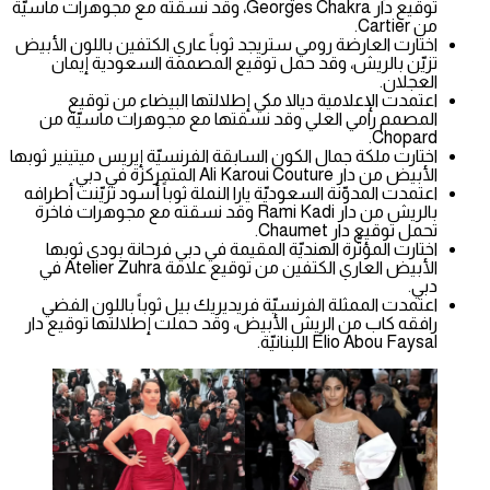
توقيع دار Georges Chakra، وقد نسقته مع مجوهرات ماسيّة
من Cartier.
اختارت العارضة رومي ستريجد ثوباً عاري الكتفين باللون الأبيض
تزيّن بالريش، وقد حمل توقيع المصممة السعودية إيمان
العجلان.
اعتمدت الإعلامية ديالا مكي إطلالتها البيضاء من توقيع
المصمم رامي العلي وقد نسقتها مع مجوهرات ماسيّة من
Chopard.
اختارت ملكة جمال الكون السابقة الفرنسيّة إيريس ميتينير ثوبها
الأبيض من دار Ali Karoui Couture المتمركزة في دبي.
اعتمدت المدوّنة السعوديّة يارا النملة ثوباً أسود تزيّنت أطرافه
بالريش من دار Rami Kadi وقد نسقته مع مجوهرات فاخرة
تحمل توقيع دار Chaumet.
اختارت المؤثّرة الهنديّة المقيمة في دبي فرحانة بودي ثوبها
الأبيض العاري الكتفين من توقيع علامة Atelier Zuhra في
دبي.
اعتمدت الممثلة الفرنسيّة فريديريك بيل ثوباً باللون الفضي
رافقه كاب من الريش الأبيض، وقد حملت إطلالتها توقيع دار
Elio Abou Faysal اللبنانيّة.