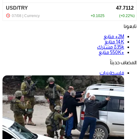
تابعونا
2M+
متابع
14K
متابع
835k
مشترك
+550K
متابع
المضاف حديثاً
فلسطينيات