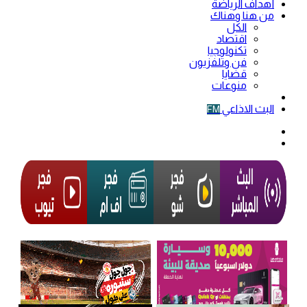
أهداف الرياضة
من هنا وهناك
الكل
اقتصاد
تكنولوجيا
فن وتلفزيون
قضايا
منوعات
فيديو
البث الاذاعي
FM
الوضع
المظلم