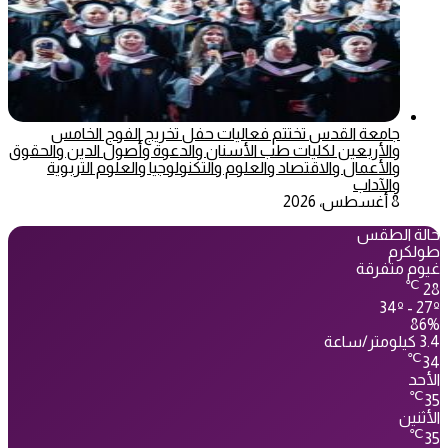
جامعة القدس تختتم فعاليات حفل تخريج الفوج الخامس
والأربعين لكليات طب الأسنان والدعوة وأصول الدين والحقوق
والأعمال والاقتصاد والعلوم والتكنولوجيا والعلوم التربوية
والآداب
8 أغسطس، 2026
حالة الطقس
طولكرم
غيوم متفرقة
℃
28
34º - 27º
86%
3.4 كيلومتر/ساعة
℃
34
الأحد
℃
35
الأثنين
℃
35