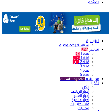
القائمة
الرئيسية
سياسة الخصوصية
مباشر
LIVE
قناة 1
HD
قناة 1
دولي
قناة 2
دولي
قناة 3
قناة 4
قناة 5
فجر شو
أفلام ومسلسلات
الأخبار
الكل
أخبار الرياضة
أخبار الفجر
أخبار عالمية
فلسطينيات
محليات