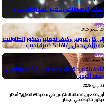
الذكاء الاصطناعي … خبير العناية بالبشرة
الجديد
موضة
29 أكتوبر، 2025
إلى كل عروس: كيف تجعلين ديكور الطاولات
مميزاً في حفل زفافك؟ خبيرة تجيب
موضة
6 أكتوبر، 2024
12حقيبة وردية.. نسقيها بطريقة عصرية في
شهر أكتوبر
23 يوليو، 2026
أين تضعين غسالة الملابس في مطبخك الضيّق؟ أفكار
ديكور ذكية تحمي الجهاز