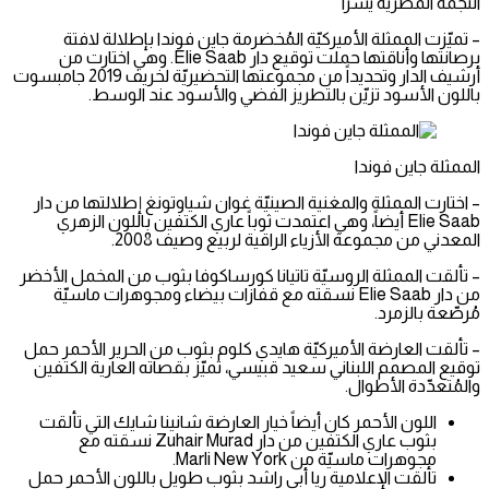
النجمة المصرية يسرا
– تميّزت الممثلة الأميركيّة المُخضرمة جاين فوندا بإطلالة لافتة
برصانتها وأناقتها حملت توقيع دار Elie Saab. وهي اختارت من
أرشيف الدار وتحديداً من مجموعتها التحضيريّة لخريف 2019 جامبسوت
باللون الأسود تزيّن بالتطريز الفضي والأسود عند الوسط.
الممثلة جاين فوندا
– اختارت الممثلة والمغنية الصينيّة غوان شياوتونغ إطلالتها من دار
Elie Saab أيضاً، وهي اعتمدت ثوباً عاري الكتفين باللون الزهري
المعدني من مجموعة الأزياء الراقية لربيع وصيف 2008.
– تألقت الممثلة الروسيّة تاتيانا كورساكوفا بثوب من المخمل الأخضر
من دار Elie Saab نسقته مع قفازات بيضاء ومجوهرات ماسيّة
مُرصّعة بالزمرد.
– تألقت العارضة الأميركيّة هايدي كلوم بثوب من الحرير الأحمر حمل
توقيع المصمم اللبناني سعيد قبيسي، تميّز بقصاته العارية الكتفين
والمُتعدّدة الأطوال.
اللون الأحمر كان أيضاً خيار العارضة شانينا شايك التي تألقت
بثوب عاري الكتفين من دار Zuhair Murad نسقته مع
مجوهرات ماسيّة من Marli New York.
تألقت الإعلامية ريا أبي راشد بثوب طويل باللون الأحمر حمل