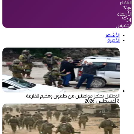
الثلاثاء
℃
35
الأربعاء
℃
34
الخميس
الأشهر
الأخيرة
الاحتلال يحتجز مواطنين من طمون ومخيم الفارعة
8 أغسطس، 2026