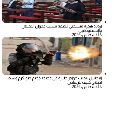
ازدياد هجرة مسيحيي الضفة بسبب عدوان الاحتلال
والمستوطنين
8 أغسطس، 2026
الاحتلال ينصب حواجز طيارة في محيط مخيم طولكرم وسط
اطلاق كثيف للرصاص
8 أغسطس، 2026
‫X
تيلقرام
ماسنجر
ماسنجر
واتساب
فيسبوك