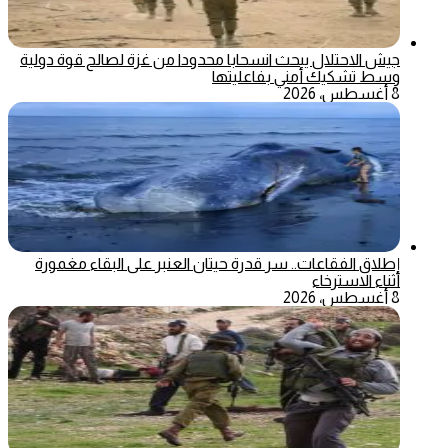
جيش الاحتلال يبحث انسحابا محدودا من غزة لصالح قوة دولية
وسط تشكيك أمني بفاعليتها
8 أغسطس، 2026
إطلاق الفقاعات.. سر قدرة حيتان العنبر على البقاء مغمورة
أثناء الاسترخاء
8 أغسطس، 2026