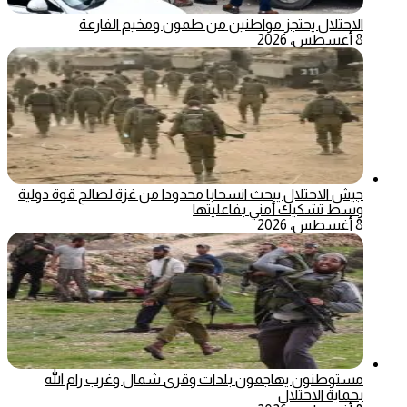
الاحتلال يحتجز مواطنين من طمون ومخيم الفارعة
8 أغسطس، 2026
جيش الاحتلال يبحث انسحابا محدودا من غزة لصالح قوة دولية
وسط تشكيك أمني بفاعليتها
8 أغسطس، 2026
مستوطنون يهاجمون بلدات وقرى شمال وغرب رام الله
بحماية الاحتلال