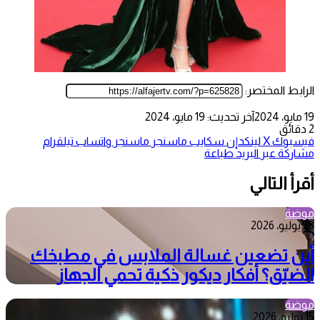
الرابط المختصر:
19 مايو، 2024
آخر تحديث: 19 مايو، 2024
2 دقائق
فيسبوك
‫X
لينكدإن
سكايب
ماسنجر
ماسنجر
واتساب
تيلقرام
مشاركة عبر البريد
طباعة
أقرأ التالي
موضة
23 يوليو، 2026
أين تضعين غسالة الملابس في مطبخك
الضيّق؟ أفكار ديكور ذكية تحمي الجهاز
موضة
15 يوليو، 2026