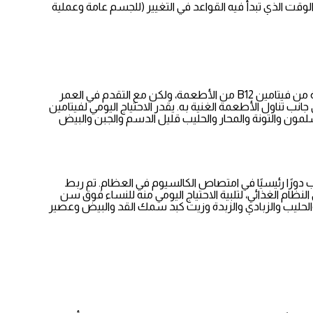
 الطعام صحي ومفيد، مهما كانت المرحلة العمرية، فإنه يصبح ضروريًا بشكل خاص حول سن 40 لأن هذا هو الوقت الذي تبدأ فيه القواعد في التغيير (للجسم عامة وعملية
يعد أحد أهم الفيتامينات للمرأة فوق سن 40، لأنه ضروري لوظيفة الدم والدماغ الطبيعية. عندما تكون أصغر سنًا، يمتص الجسم الكمية الضرورية من فيتامين B12 من الأطعمة، ولكن مع التقدم في العمر
يات حمض المعدة وتنخفض معدلات امتصاص فيتامين B12. ولهذا ينصح الأطباء والخبراء بالبدء في تناول مكملات فيتامين B12 إلى جانب تناول الأطعمة الغنية به. يقدر الاحتياج اليومي لفيتامين
تامين B12 على اللحم البقري والكبد والدجاج وأسماك السلمون والتونة والمحار والحليب قليل الدسم والجبن والبيض
عب دورًا رئيسيًا في امتصاص الكالسيوم في العظام. تم ربط
ن D بمرض السكري وأمراض القلب والتصلب المتعدد وسرطان الثدي والقولون والمستقيم. يجب تضمين مكملات فيتامين D3 في النظام الغذائي، لتلبية الاحتياج اليومي منه للنساء فوق سن
الجمبري والمشروم والحليب والزبادي والزبدة وزيت كبد سمك القد والبيض وعصير