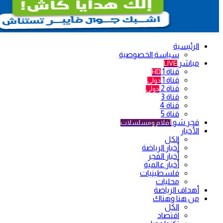
الرئيسية
سياسة الخصوصية
مباشر
LIVE
قناة 1
HD
قناة 1
دولي
قناة 2
دولي
قناة 3
قناة 4
قناة 5
فجر شو
أفلام ومسلسلات
الأخبار
الكل
أخبار الرياضة
أخبار الفجر
أخبار عالمية
فلسطينيات
محليات
أهداف الرياضة
من هنا وهناك
الكل
اقتصاد