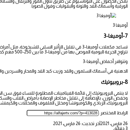
يمكن الحصول على البوتاسيوم عن طريق تناول الموز والبرتقال والشمام 
الورقية وأسماك القد والتونة والبقوليات وفول الصويا.
أوميغا 3
7-أوميغا-3
تساعد مكملات أوميغا-3 في تقليل التأثير السلبي ل
تتراوح الجرعة اليومية الموصى بها من أوميغا-3 ما بين 250-500 مغم كحد أدنى.
وتتوافر أحماض أوميغا-3
الدهنية في أسماك السلمون والقد وزيت كبد القد والمحار والسردين وال
8-بروبيوتيك
لا ينتمي البروبيوتيك إلى قائمة الفيتامينات المطلوبة للنساء فوق سن ال
وخفض الوزن، بالإضافة إلى تقليل مخاطر الإصابة بأمراض القلب والسكري
البروبيوتيك، الزبادي والكومبوتشا ومخلل الملفوف والمخللات والكيمتشي
الرابط المختصر:
26 مارس، 2021
آخر تحديث: 26 مارس، 2021
3 دقائق