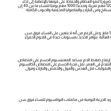
وريًا لنمو العظام والحفاظ على قوتها بالإضافة إلى أداء
وظائف القلب والعضلات والأعصاب بشكل صحيح وتعزيز تخثر الدم بشكل سليم. تبلغ متطلبات الكالسيوم اليومية للنساء فوق سن الأربعين 1200 مغم تقريبًا، وتحديدًا 1000 مغم يوميًا للنساء ما بين 40 إلى
داكنة مثل السبانخ ومن البازلاء والفاصوليا المجففة والحبوب الكاملة
ينتشر فقر الدم لدى النساء أكثر من الرجال، وبينما يحتاج الرجال إلى حوالي 8 ملغ من الحديد في نظامهم الغذائي اليومي، تحتاج النساء إلى ما يصل لـ18 ملغ. وعلى الرغم من أنه لا يتعين على النساء، فوق سن
لعامة. يتوافر الحديد بمستويات جيدة في اللحوم الحمراء
ارتفاع ضغط الدم. يساعد المغنيسيوم الجسم على امتصاص
عضلات والأعصاب والقلب. تُقدر الحصة اليومية الموصى بها من المغنيسيوم للنساء بعمر 40 سنة هو 310 ملغ. مع التقدم في العمر، تقل قدرة الجسم على امتصاص الكالسيوم
والبقوليات مثل العدس والفول والحمص والبازلاء وفول
تزيد الجرعة اليومية من مكملات البوتاسيوم للنساء فوق سن