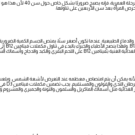
وفي حين أنه من المهم دائمًا تناول
رص المرأة بعد سن الأربعين على تناولها:
تنضب مستو
B12 للنساء فوق سن 40 بنحو 2.4 ميكروغرام. وتشتمل قائمة المصادر الغذائية الغنية بفي
ات الأخرى لأنه يمكن أن يتم امتصاص معظمه عند التعرض لأشعة الشمس. ويل
نقص فيتامي
م. ويتوفر فيتامين D في العديد من المصادر الغذائية مثل أسماك الماكريل والسلمون والتونة و