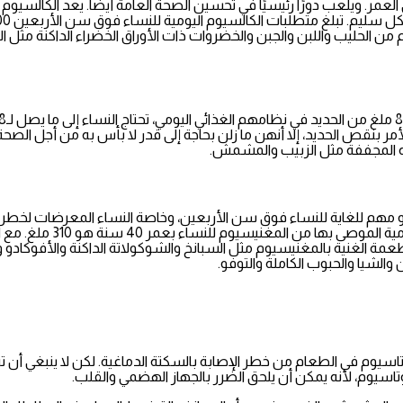
ر. ويلعب دورًا رئيسيًا في تحسين الصحة العامة أيضًا. يعد الكالسيوم ضر
امًا. ويمكن الحصول الكالسيوم من الحليب واللبن والجبن والخضروات ذات الأوراق الخضراء ال
ر بنقص الحديد، إلا أنهن ما زلن بحاجة إلى قدر لا بأس به من أجل الصحة ا
اكه المجففة مثل الزبيب والمشمش.
م للغاية للنساء فوق سن الأربعين، وخاصة النساء المعرضات لخطر 
الكالسيوم وتعزيز وظائف ال
مة الغنية بالمغنيسيوم مثل السبانخ والشوكولاتة الداكنة والأفوكادو 
 والشيا والحبوب الكاملة والتوفو.
تاسيوم في الطعام من خطر الإصابة بالسكتة الدماغية. لكن لا ينبغي أن 