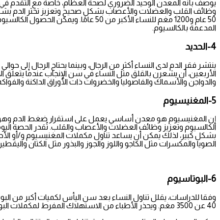
يوصف بأنه المعدن الوحيد الضروري لصحة العظام، خاصة مع التقدم في العم
50 عام و1200 مغم للنساء الأكبر من 50 ع
المدعمة بالكالسيوم.
4-الحديد
الأربعين، أن يشعرن بالقلق مثل النساء في سن الإنجاب عندما يتعلق الأم
والدواجن والأسماك والفاصوليا والخضروات ذات الأوراق الداكنة والفو
5-المغنيسيوم
إن المغنيسيوم هو معدن أساسي يعمل على استقرار ضغط الدم وهو مه
بشكل كبير، لذلك يمكن أن يساعد تناول مكملات المغنيسيوم و/أو الأطع
الصويا والمكسرات مثل الكاجو واللوز والجوز والبذور مثل الكتان واليقطين
6-البوتاسيوم
وفقا للدراسات، يقلل تناول النساء بعد سن اليأس لكميات أكبر من البو
40 عن 3500 مغم. ويحذر الأطباء من الاستهلاك المفرط لمكملات البوتاسيوم، لأنه يمكن أن يلحق الضرر بالجهاز الهضمي والقلب.