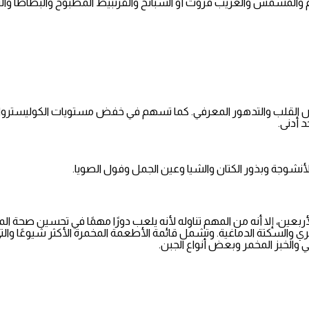
والمشمش والغريب فروت أو السبانخ والقرنبيط المطبوخ والبطاطا والبطاط
لشيخوخة، مثل أمراض القلب والتدهور المعرفي. كما تسهم في خفض مستويات الكوليست
أنشوجة وبذور الكتان والشيا وعين الجمل وفول الصويا.
أربعين، إلا أنه من المهم تناوله لأنه يلعب دورًا مهمًا في تحسين صحة الم
 والسكتة الدماغية. وتشمل قائمة الأطعمة المخمرة الأكثر شيوعًا والت
 والخبز المخمر وبعض أنواع الجبن.