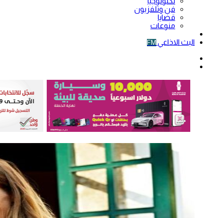
تكنولوجيا
فن وتلفزيون
قضايا
منوعات
فيديو
البث الاذاعي
FM
الوضع
المظلم