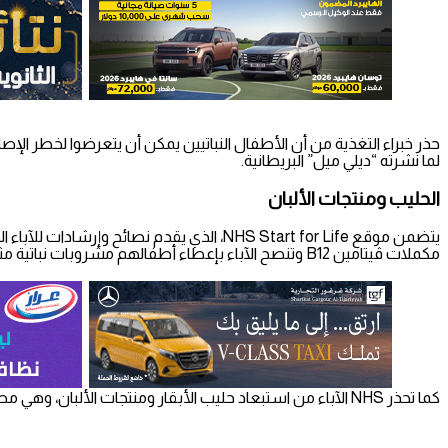
لما نشرته “ديلي ميل” البريطانية.
الحليب ومنتجات الألبان
يتضمن موقع NHS Start for Life، الذي يقدم نص
مكملات ڤيتامين B12 وتنصح الآباء بإعطاء أطفالهم مشروبات نباتية مثل فول الصويا والشوفان وحليب اللوز، بعد سن عام واحد، إذا كانوا يتناولون مشروبات غير محلاة وغير معززة بالكالسيوم.
كما تحذر NHS الآباء من استبعاد حليب الأبقار ومنتجات الألبان، وهي مصادر جيدة للعناصر الغذائية، من نظام الطفل الغذائي دون التحدث أولاً إلى طبيب عام أو اختصاصي تغذية.