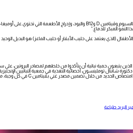
 النمو المبكر للدماغ.”
لذين يتبعون حمية نباتية أن يتأكدوا من خلطهم لمصادر البروتين، على سب
شانتال توملينسون، أخصائية التغذية في جمعية النباتيين الإنجليزية، إل
مين مصدر غني بڤيتامين C في كل وجبة، مثل البروكلي والملفوف أو المانجو.
ر البريد
طباعة