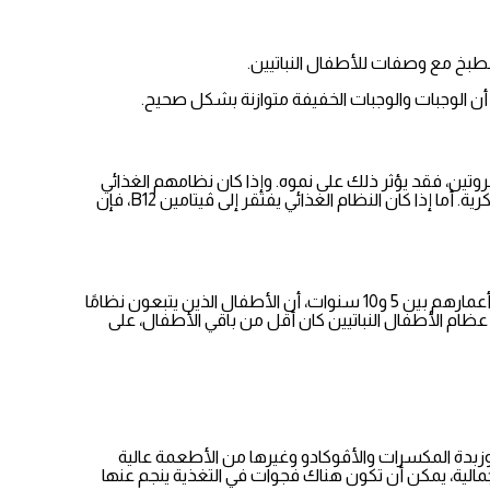
لطبخ مع وصفات للأطفال النباتيين.
ن أن الوجبات والوجبات الخفيفة متوازنة بشكل صحيح.
وتين، فقد يؤثر ذلك على نموه. وإذا كان نظامهم الغذائي
يتضمن مستويات منخفضة من اليود، أو أصبحوا يعانون من نقص الحديد، فيمكن أن يتأثر نمو أدمغتهم بشكل سلبي، بل ويقلل من قدرتهم الفكرية. أما إذا كان النظام الغذائي يفتقر إلى ڤيتامين B12، فإن
كما توصلت دراسة، أجريت العام الماضي تحت إشراف جامعة لندن كوليدج، وشملت حالات 187 طفلًا نباتيًا وأطفالًا يتناولون اللحوم والألبان تتراوح أعمارهم بين 5 و10 سنوات، أن الأطفال الذين يتبعون نظامًا
 عظام الأطفال النباتيين كان أقل من باقي الأطفال، على
وزبدة المكسرات والأڤوكادو وغيرها من الأطعمة عالية
مالية، يمكن أن تكون هناك فجوات في التغذية ينجم عنها