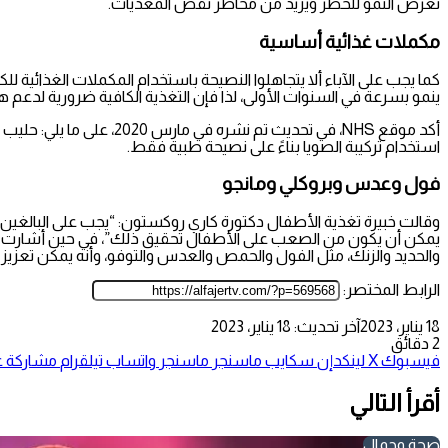
تعرض النمو للخطر ويزيد من مخاطر نقص المغذيات.
مكملات غذائية أساسية
ينمو بسرعة في السنوات الأولى، لذا فإن التغذية الكافية ضرورية لدعم هذا
استخدام تركيبة الصويا بناءً على نصيحة طبية فقط.
فول وعدس وبروكلي ومانجو
وقالت خبيرة تغذية الأطفال دكتورة كاري روكستون: “يجب على البالغين ا
يمكن أن يكون من الصعب على الأطفال تحقيق ذلك”، في حين أشارت دكتورة 
والحديد والزنك، مثل الفول والحمص والعدس والتوفو، وأنه يمكن تعزيز امتصاص الحديد من خلال تض
الرابط المختصر:
18 يناير، 2023
آخر تحديث: 18 يناير، 2023
2 دقائق
فيسبوك
‫X
لينكدإن
سكايب
ماسنجر
ماسنجر
واتساب
تيلقرام
مشاركة عب
أقرأ التالي
صحة وجمال