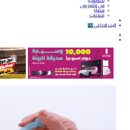
تكنولوجيا
فن وتلفزيون
قضايا
منوعات
فيديو
البث الاذاعي
FM
الوضع
المظلم