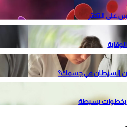
س على التكاثر
لوقاية
بطن السرطان في جسمك؟
 وبخطوات بسيطة