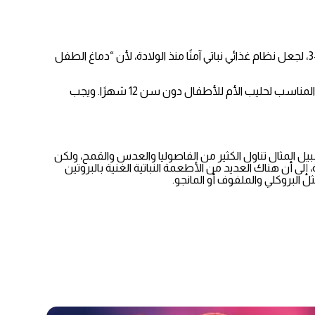
كما يجب على الآباء ألا يتجاهلوا النصيحة باستخدام المكملات الغذائية للكالسيوم وڤيتامين D وB12 واليود، وإدراج الأطعمة التي تحتوي على أوميغا-3، لجعل نظام غذائي نباتي آمنًا منذ الولادة، لأن “دماغ الطفل
أكد موقع NHS، في تحديث تم نشره في مارس 2020، على ما يلي: حليب الأطفال (الذي يعتمد على حليب الأبقار أو حليب الماعز) هو البديل الوحيد المناسب لحليب الأم للأطفال دون سن 12 شهرًا. ويجب
يل المثال تناول الكثير من الفاصوليا والعدس والقمح، ولكن
ى أن هناك العديد من الأطعمة النباتية الغنية بالبروتين