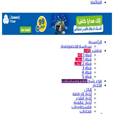
القائمة
الرئيسية
سياسة الخصوصية
مباشر
LIVE
قناة 1
HD
قناة 1
دولي
قناة 2
دولي
قناة 3
قناة 4
قناة 5
فجر شو
أفلام ومسلسلات
الأخبار
الكل
أخبار الرياضة
أخبار الفجر
أخبار عالمية
فلسطينيات
محليات