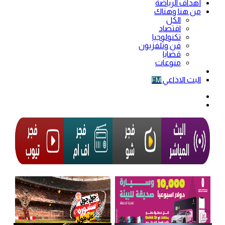
أهداف الرياضة
من هنا وهناك
الكل
اقتصاد
تكنولوجيا
فن وتلفزيون
قضايا
منوعات
فيديو
البث الاذاعي
FM
الوضع
المظلم