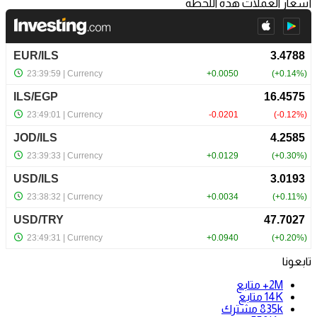
أسعار العملات هذه اللحظة
تابعونا
2M+
متابع
14K
متابع
835k
مشترك