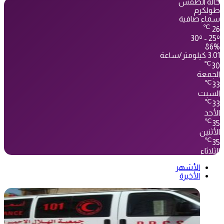
حالة الطقس
طولكرم
سماء صافية
℃
26
30º - 25º
86%
3.01 كيلومتر/ساعة
℃
30
الجمعة
℃
33
السبت
℃
33
الأحد
℃
35
الأثنين
℃
35
الثلاثاء
الأشهر
الأخيرة