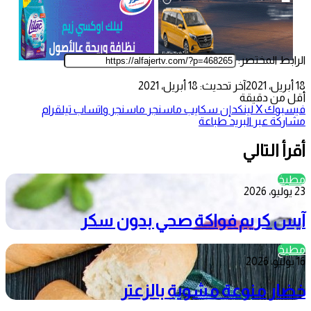
الرابط المختصر:
18 أبريل، 2021
آخر تحديث: 18 أبريل، 2021
أقل من دقيقة
فيسبوك
‫X
لينكدإن
سكايب
ماسنجر
ماسنجر
واتساب
تيلقرام
مشاركة عبر البريد
طباعة
أقرأ التالي
مطبخ
23 يوليو، 2026
آيس كريم فواكة صحي بدون سكر
مطبخ
16 يوليو، 2026
خضار منوعة مشوية بالزعتر