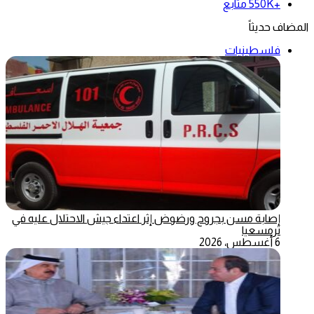
+550K
متابع
المضاف حديثاً
فلسطينيات
إصابة مسن بجروح ورضوض إثر اعتداء جيش الاحتلال عليه في
ترمسعيا
6 أغسطس، 2026