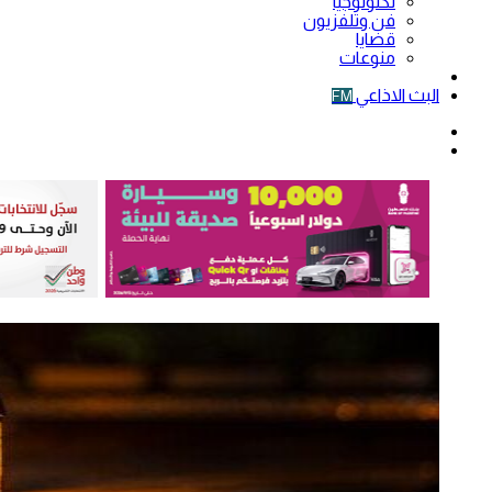
تكنولوجيا
فن وتلفزيون
قضايا
منوعات
فيديو
البث الاذاعي
FM
الوضع
المظلم