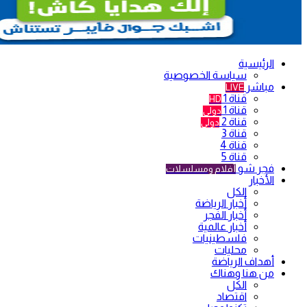
الرئيسية
سياسة الخصوصية
مباشر
LIVE
قناة 1
HD
قناة 1
دولي
قناة 2
دولي
قناة 3
قناة 4
قناة 5
فجر شو
أفلام ومسلسلات
الأخبار
الكل
أخبار الرياضة
أخبار الفجر
أخبار عالمية
فلسطينيات
محليات
أهداف الرياضة
من هنا وهناك
الكل
اقتصاد