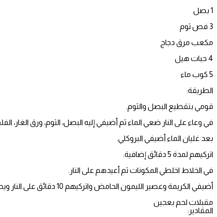
1 بصل
3 فص ثوم
مكعب مرق دجاج
4 حبات هيل
5 كوب ماء
الطريقة:
قومي بتقطيع البصل والثوم.
في وعاء على النار ضعي الماء ثم أضيفي إليه البصل، الثوم، ورق الغار، الف
بعد غليان الماء أضيفي البروكلي.
اتركيهم لمدة 5 دقائق إضافية.
في الخلاط اخلطي المكونات ثم أعيدهم على النار.
أضيفي الكريمة وعصير الليمون الحامض واتركيهم 10 دقائق على النار ويصبح الحساء جاهزاً للتقديم.
مقبلات لحم بعجين
المقادير: