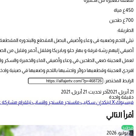
ملعقة صغيرة من الخميرة
450غ مياة
700غ طحين
الطريقة:
تبلي اللحم وضعيه فى وعاء وأضيفي البصل المقطع والبندوره المقطعة
أضيفي إليهم رشة قرفة و بهار حلو وبابريكا وفلفل أحمر وقليل من الص
لعمل العجينة ضعي الطحين في وعاء وأضيفي الماء والخميرة والسكر والملح
افردي العجينة وقطعيها دوائر واحشيها باللحم وضعيها في صينية وادخليها الفر
الرابط المختصر:
21 أبريل، 2021
آخر تحديث: 21 أبريل، 2021
دقيقة واحدة
فيسبوك
‫X
لينكدإن
سكايب
ماسنجر
ماسنجر
واتساب
تيلقرام
مشاركة عب
أقرأ التالي
مطبخ
23 يوليو، 2026