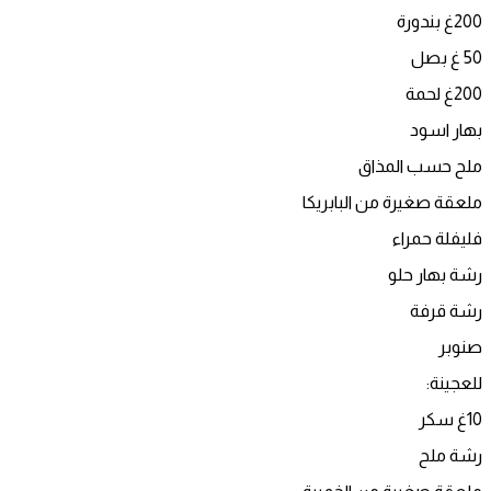
200غ بندورة
50 غ بصل
200غ لحمة
بهار اسود
ملح حسب المذاق
ملعقة صغيرة من البابريكا
فليفلة حمراء
رشة بهار حلو
رشة قرفة
صنوبر
للعجينة:
10غ سكر
رشة ملح