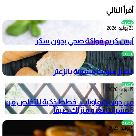
أقرأ التالي
مطبخ
23 يوليو، 2026
آيس كريم فواكة صحي بدون سكر
مطبخ
16 يوليو، 2026
خضار منوعة مشوية بالزعتر
مطبخ
15 يوليو، 2026
من دون كيماويات.. خطط ذكية للتخلص من
5 حشرات تغزو منزلك صيفاً
مطبخ
9 يونيو، 2025