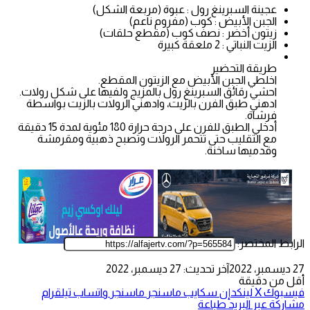
عجينة السبرينغ رول : عبوة (مربعة الشكل)
الجبن الأبيض : كوب (مفروم ناعم)
زيتون أخضر : نصف كوب (مقطع حلقات)
الزيت النباتي : 2 ملعقة كبيرة
طريقة التحضير
اخلطي الجبن الأبيض مع الزيتون المقطع.
احشي رقائق السبرينغ رول بالمزيج ولفيها على شكل رولات.
ادهني طبق الفرن بالزيت، وادهني الرولات بالزيت بواسطة
فرشاة.
أدخلي الطبق للفرن على درجة حرارة 180 مئوية لمدة 15 دقيقة
مع التقليب حتى تتحمر الرولات وتصبح ذهبية ومقرمشة
وقدميها ساخنة.
الرابط المختصر:
27 ديسمبر، 2022
آخر تحديث: 27 ديسمبر، 2022
أقل من دقيقة
فيسبوك
‫X
لينكدإن
سكايب
ماسنجر
ماسنجر
واتساب
تيلقرام
مشاركة عبر البريد
طباعة