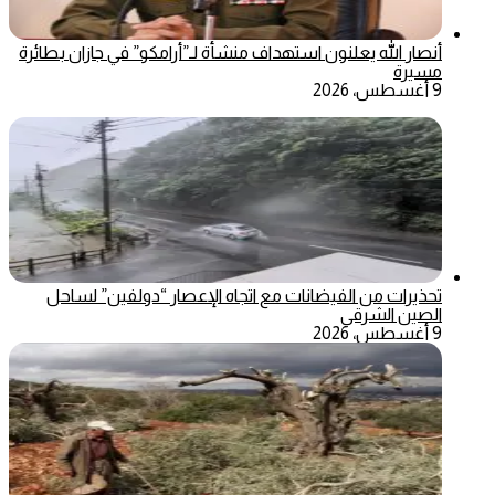
أنصار الله يعلنون استهداف منشأة لـ”أرامكو” في جازان بطائرة
مسيرة
9 أغسطس، 2026
تحذيرات من الفيضانات مع اتجاه الإعصار “دولفين” لساحل
الصين الشرقي
9 أغسطس، 2026