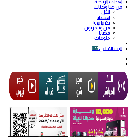
أهداف الرياضة
من هنا وهناك
الكل
اقتصاد
تكنولوجيا
فن وتلفزيون
قضايا
منوعات
فيديو
البث الاذاعي
FM
الوضع
المظلم