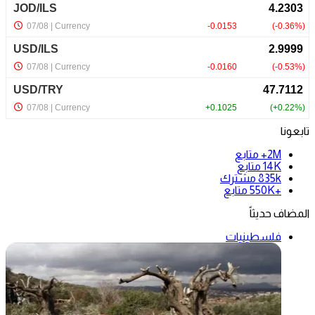
تابعونا
2M+
متابع
14K
متابع
835k
مشترك
+550K
متابع
المضاف حديثاً
فلسطينيات