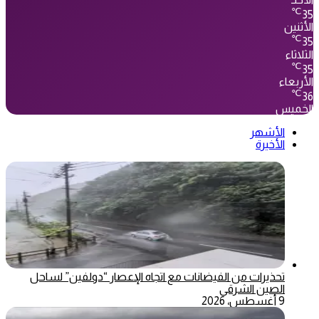
℃
35
الأثنين
℃
35
الثلاثاء
℃
35
الأربعاء
℃
36
الخميس
الأشهر
الأخيرة
تحذيرات من الفيضانات مع اتجاه الإعصار “دولفين” لساحل
الصين الشرقي
9 أغسطس، 2026