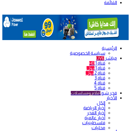
القائمة
الرئيسية
سياسة الخصوصية
مباشر
LIVE
قناة 1
HD
قناة 1
دولي
قناة 2
دولي
قناة 3
قناة 4
قناة 5
فجر شو
أفلام ومسلسلات
الأخبار
الكل
أخبار الرياضة
أخبار الفجر
أخبار عالمية
فلسطينيات
محليات