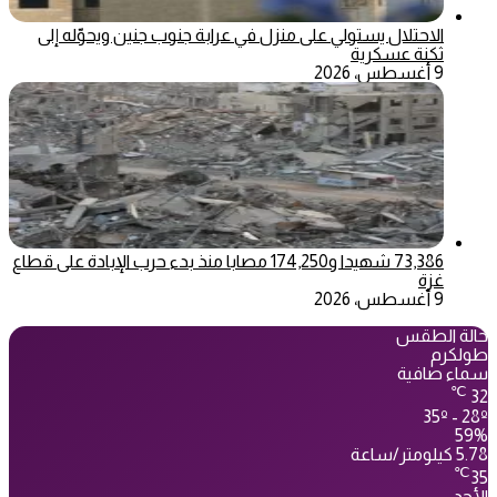
الاحتلال يستولي على منزل في عرابة جنوب جنين ويحوّله إلى
ثكنة عسكرية
9 أغسطس، 2026
73,386 شهيدا و174,250 مصابا منذ بدء حرب الإبادة على قطاع
غزة
9 أغسطس، 2026
حالة الطقس
طولكرم
سماء صافية
℃
32
35º - 28º
59%
5.78 كيلومتر/ساعة
℃
35
الأحد