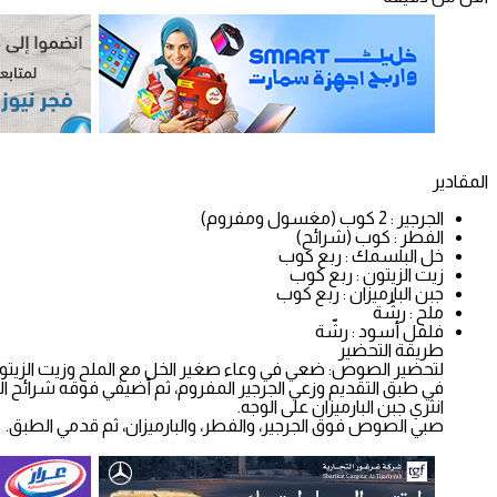
المقادير
الجرجير : 2 كوب (مغسول ومفروم)
الفطر : كوب (شرائح)
خل البلسمك : ربع كوب
زيت الزيتون : ربع كوب
جبن البارميزان : ربع كوب
ملح : رشّة
فلفل أسود : رشّة
طريقة التحضير
لتحضير الصوص: ضعي في وعاء صغير الخل مع الملح وزيت الزيتون 
في طبق التقديم وزعي الجرجير المفروم، ثم أضيفي فوقه شرائح ا
انثري جبن البارميزان على الوجه.
صبي الصوص فوق الجرجير، والفطر، والبارميزان، ثم قدمي الطبق.