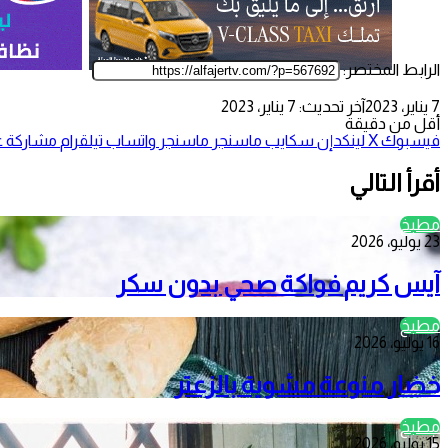
الرابط المختصر:
7 يناير، 2023
آخر تحديث: 7 يناير، 2023
أقل من دقيقة
فيسبوك
‫X
لينكدإن
سكايب
ماسنجر
ماسنجر
واتساب
تيلقرام
مشاركة عب
أقرأ التالي
مطبخ
23 يوليو، 2026
آيس كريم فواكة صحي بدون سكر
مطبخ
16 يوليو، 2026
خضار منوعة مشوية بالزعتر
مطبخ
15 يوليو، 2026