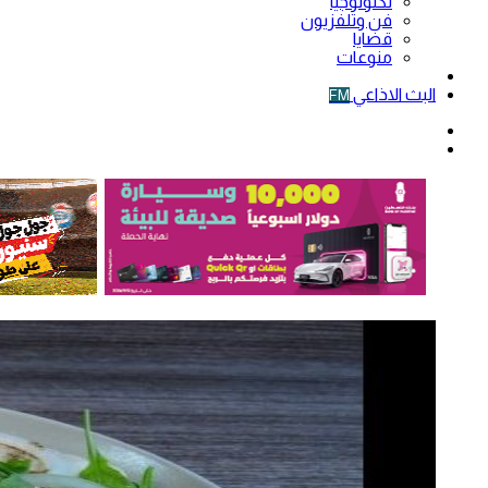
تكنولوجيا
فن وتلفزيون
قضايا
منوعات
فيديو
البث الاذاعي
FM
الوضع
المظلم