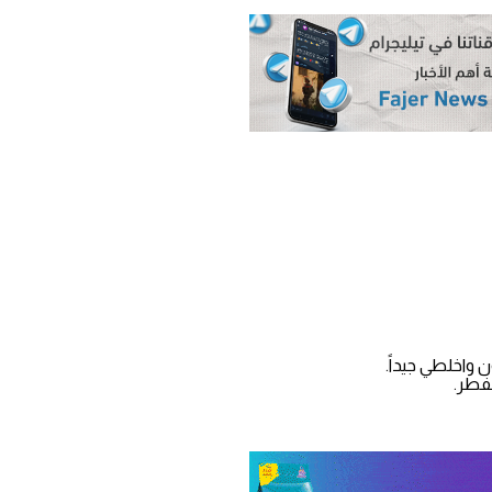
واخلطي جيداً.
لفطر.