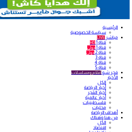
الرئيسية
سياسة الخصوصية
مباشر
LIVE
قناة 1
HD
قناة 1
دولي
قناة 2
دولي
قناة 3
قناة 4
قناة 5
فجر شو
أفلام ومسلسلات
الأخبار
الكل
أخبار الرياضة
أخبار الفجر
أخبار عالمية
فلسطينيات
محليات
أهداف الرياضة
من هنا وهناك
الكل
اقتصاد