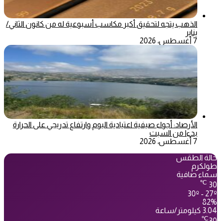
الذهب يتجه لتحقيق أكبر مكاسب أسبوعية له من كانون الثاني/
يناير
7 أغسطس، 2026
الأرصاد: أجواء صيفية اعتيادية اليوم وارتفاع تدريجي على الحرارة
بدءا من السبت
7 أغسطس، 2026
حالة الطقس
طولكرم
سماء صافية
℃
30
30º - 27º
82%
3.04 كيلومتر/ساعة
℃
30