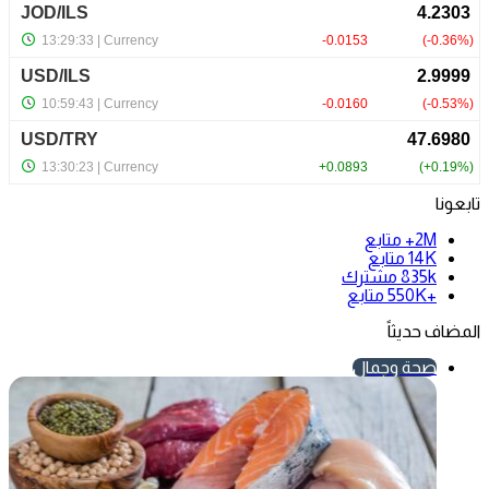
تابعونا
2M+
متابع
14K
متابع
835k
مشترك
+550K
متابع
المضاف حديثاً
صحة وجمال