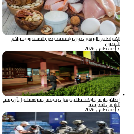
الإفراط في البروتين دون رياضة قد يضر بالصحة ويزيد تراكم
الدهون
7 أغسطس، 2026
إطلاق نار في تايلاند: طالب يقتل جديه في منزلهما قبل أن يفتح
النار في المدرسة
7 أغسطس، 2026