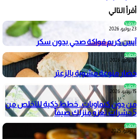
أقرأ التالي
مطبخ
23 يوليو، 2026
آيس كريم فواكة صحي بدون سكر
مطبخ
16 يوليو، 2026
خضار منوعة مشوية بالزعتر
مطبخ
15 يوليو، 2026
من دون كيماويات.. خطط ذكية للتخلص من
5 حشرات تغزو منزلك صيفاً
مطبخ
9 يونيو، 2025