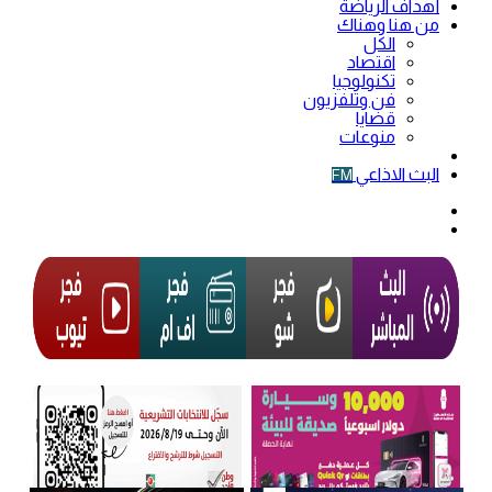
أهداف الرياضة
من هنا وهناك
الكل
اقتصاد
تكنولوجيا
فن وتلفزيون
قضايا
منوعات
فيديو
البث الاذاعي
FM
الوضع
المظلم