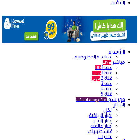
القائمة
الرئيسية
سياسة الخصوصية
مباشر
LIVE
قناة 1
HD
قناة 1
دولي
قناة 2
دولي
قناة 3
قناة 4
قناة 5
فجر شو
أفلام ومسلسلات
الأخبار
الكل
أخبار الرياضة
أخبار الفجر
أخبار عالمية
فلسطينيات
محليات