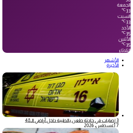
الجمعة
℃
33
السبت
℃
33
الأحد
℃
35
الأثنين
℃
35
الثلاثاء
الأشهر
الأخيرة
3 إصابات في حادثة طعن بالطيبة داخل أراضي الـ48
7 أغسطس، 2026