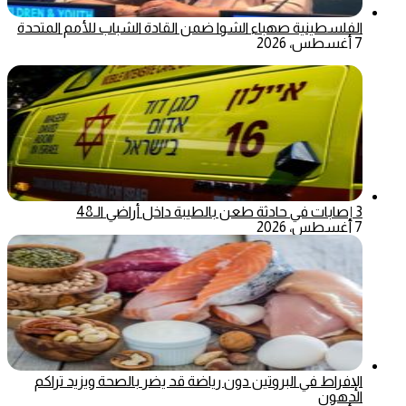
الفلسطينية صهباء الشوا ضمن القادة الشباب للأمم المتحدة
7 أغسطس، 2026
3 إصابات في حادثة طعن بالطيبة داخل أراضي الـ48
7 أغسطس، 2026
الإفراط في البروتين دون رياضة قد يضر بالصحة ويزيد تراكم
الدهون