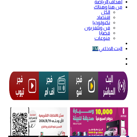
أهداف الرياضة
من هنا وهناك
الكل
اقتصاد
تكنولوجيا
فن وتلفزيون
قضايا
منوعات
فيديو
البث الاذاعي
FM
الوضع
المظلم