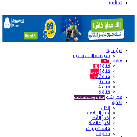
القائمة
الرئيسية
سياسة الخصوصية
مباشر
LIVE
قناة 1
HD
قناة 1
دولي
قناة 2
دولي
قناة 3
قناة 4
قناة 5
فجر شو
أفلام ومسلسلات
الأخبار
الكل
أخبار الرياضة
أخبار الفجر
أخبار عالمية
فلسطينيات
محليات