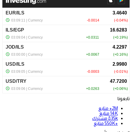
تابعونا
2M+
متابع
14K
متابع
835k
مشترك
+550K
متابع