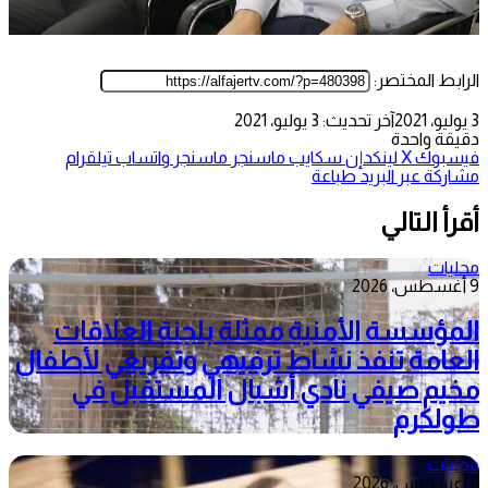
الرابط المختصر:
3 يوليو، 2021
آخر تحديث: 3 يوليو، 2021
دقيقة واحدة
فيسبوك
‫X
لينكدإن
سكايب
ماسنجر
ماسنجر
واتساب
تيلقرام
مشاركة عبر البريد
طباعة
أقرأ التالي
محليات
9 أغسطس، 2026
المؤسسة الأمنية ممثلة بلجنة العلاقات
العامة تنفذ نشاط ترفيهي وتفريغي لأطفال
مخيم صيفي نادي أشبال المستقبل في
طولكرم
محليات
6 أغسطس، 2026