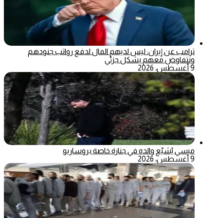
ترامب عن إيران: ليس لديهم المال لدفع رواتب جنودهم
ونتفاوض معهم بشكل جزئي
9 أغسطس، 2026
ميسي يُشيّع والده في جنازة خاصة بروساريو
9 أغسطس، 2026