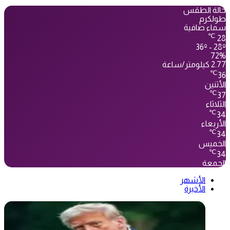
حالة الطقس
طولكرم
سماء صافية
℃
28
36º - 28º
72%
2.77 كيلومتر/ساعة
℃
36
الأثنين
℃
37
الثلاثاء
℃
34
الأربعاء
℃
34
الخميس
℃
34
الجمعة
الأشهر
الأخيرة