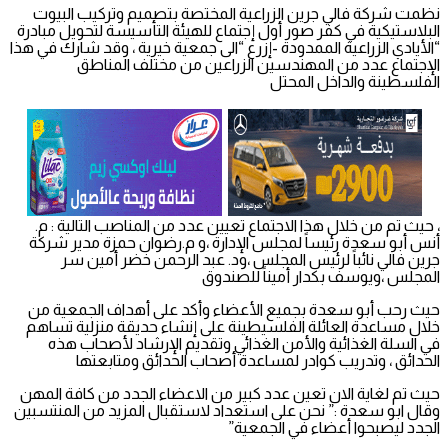
نظمت شركة فالي جرين الزراعية المختصة بتصميم وتركيب البيوت
البلاستيكية في كفر صور أول إجتماع للهيئة التأسيسة لتحويل مبادرة
“الأيادي الزراعية الممدودة -إزرع “الى جمعية خيرية ، وقد شارك في هذا
الإجتماع عدد من المهندسين الزراعين من مختلف المناطق
الفلسطينة والداخل المحتل
، حيث تم من خلال هذا الاجتماع تعيين عدد من المناصب التالية : م.
أنس أبو سعدة رئيساً لمجلس الإدارة ،و م.رضوان حمزة مدير شركة
جرين فالي نائباً لرئيس المجلس ،ود. عبد الرحمن خضر أمين سر
المجلس ،ويوسف بكدار أميناً للصندوق
حيث رحب أبو سعدة بجميع الأعضاء وأكد على أهداف الجمعية من
خلال مساعدة العائلة الفلسيطينة على إنشاء حديقة منزلية تساهم
في السلة الغذائية والأمن الغذائي وتقديم الإرشاد لأصحاب هذه
الحدائق ، وتدريب كوادر لمساعدة أصحاب الحدائق ومتابعتها
حيث تم لغاية الان تعين عدد كبير من الاعضاء الجدد من كافة المهن
وقال ابو سعدة :” نحن على استعداد لاستقبال المزيد من المنتسبين
الجدد ليصبحوا أعضاء في الجمعية”