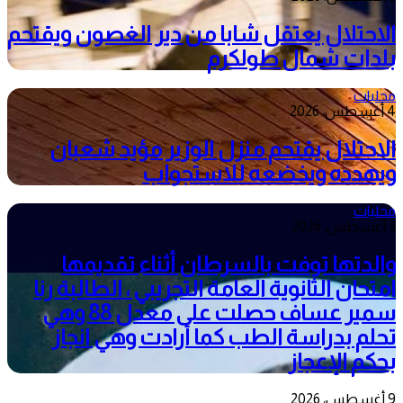
الاحتلال يعتقل شابا من دير الغصون ويقتحم
بلدات شمال طولكرم
محليات
4 أغسطس، 2026
الاحتلال يقتحم منزل الوزير مؤيد شعبان
ويهدده ويخضعه للاستجواب
محليات
3 أغسطس، 2026
والدتها توفت بالسرطان أثناء تقديمها
امتحان الثانوية العامة التجريبي ، الطالبة رنا
سمير عساف حصلت على معدل 88 وهي
تحلم بدراسة الطب كما أرادت وهي انجاز
بحكم الإعجاز
9 أغسطس، 2026