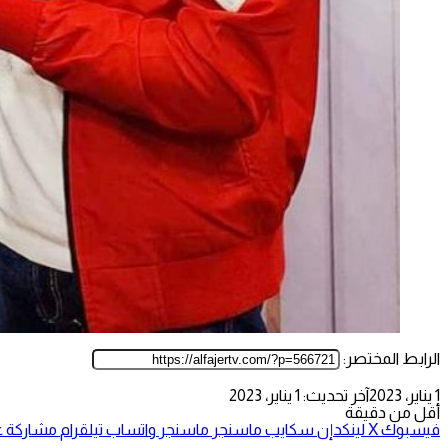
الرابط المختصر:
1 يناير، 2023
آخر تحديث: 1 يناير، 2023
أقل من دقيقة
فيسبوك
‫X
لينكدإن
سكايب
ماسنجر
ماسنجر
واتساب
تيلقرام
مشاركة عب