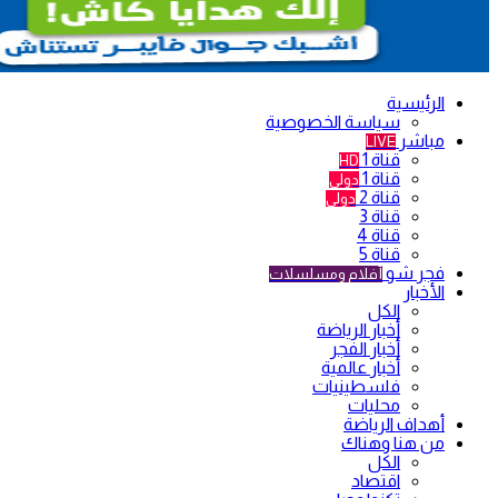
الرئيسية
سياسة الخصوصية
مباشر
LIVE
قناة 1
HD
قناة 1
دولي
قناة 2
دولي
قناة 3
قناة 4
قناة 5
فجر شو
أفلام ومسلسلات
الأخبار
الكل
أخبار الرياضة
أخبار الفجر
أخبار عالمية
فلسطينيات
محليات
أهداف الرياضة
من هنا وهناك
الكل
اقتصاد