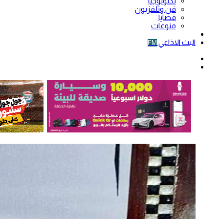
تكنولوجيا
فن وتلفزيون
قضايا
منوعات
فيديو
البث الاذاعي
FM
الوضع
المظلم