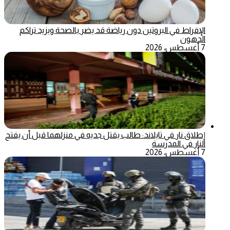
الإفراط في البروتين دون رياضة قد يضر بالصحة ويزيد تراكم
الدهون
7 أغسطس، 2026
إطلاق نار في تايلاند: طالب يقتل جديه في منزلهما قبل أن يفتح
النار في المدرسة
7 أغسطس، 2026