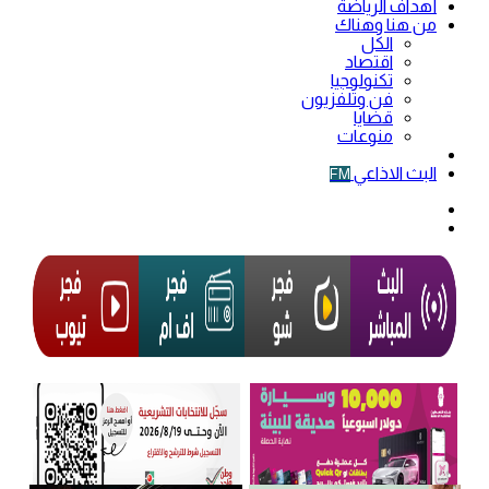
أهداف الرياضة
من هنا وهناك
الكل
اقتصاد
تكنولوجيا
فن وتلفزيون
قضايا
منوعات
فيديو
البث الاذاعي
FM
الوضع
المظلم