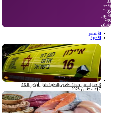
℃
33
الأحد
℃
35
الأثنين
℃
35
الثلاثاء
الأشهر
الأخيرة
3 إصابات في حادثة طعن بالطيبة داخل أراضي الـ48
7 أغسطس، 2026