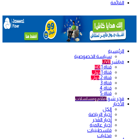
القائمة
الرئيسية
سياسة الخصوصية
مباشر
LIVE
قناة 1
HD
قناة 1
دولي
قناة 2
دولي
قناة 3
قناة 4
قناة 5
فجر شو
أفلام ومسلسلات
الأخبار
الكل
أخبار الرياضة
أخبار الفجر
أخبار عالمية
فلسطينيات
محليات