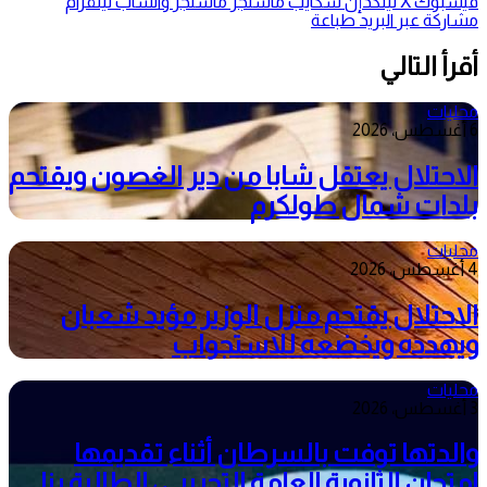
فيسبوك
‫X
لينكدإن
سكايب
ماسنجر
ماسنجر
واتساب
تيلقرام
مشاركة عبر البريد
طباعة
أقرأ التالي
محليات
6 أغسطس، 2026
الاحتلال يعتقل شابا من دير الغصون ويقتحم
بلدات شمال طولكرم
محليات
4 أغسطس، 2026
الاحتلال يقتحم منزل الوزير مؤيد شعبان
ويهدده ويخضعه للاستجواب
محليات
3 أغسطس، 2026
والدتها توفت بالسرطان أثناء تقديمها
امتحان الثانوية العامة التجريبي ، الطالبة رنا