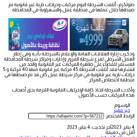
طولكرم- أتلفت الشرطة اليوم مركبات ودراجات نارية غير قانونية تم
ضبطها خلال عملها في منطقة عتيل والشعراوية في المحافظة .
وذكـرت إدارة العلاقـات العامة والإعلام بالشرطـة بأنــه وفي إطار
العمل الشرطي لفرع شرطة المرور وإدارات ومراكز شرطة المحافظة
المستمر للقضاء على ظاهرة المركبات غير القانونية والحد من
انتشارها فقد أتلفت الشرطة 45 مركبة غير قانونية منها 40 مركبة و 5
دراجات نارية غير قانونية في مركز شرطة عتيل كان قد تم ضبطها في
منطقة اختصاص المركز .
وأكدت الشرطة اتخاذ كافة الإجراءات القانونية اللازمة بحق أصحاب
هذه المركبات حسب الأصول.
الوسوم
خبر مميز
الرابط المختصر:
4 يناير، 2023
آخر تحديث: 4 يناير، 2023
أقل من دقيقة