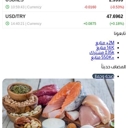
تابعونا
2M+
متابع
14K
متابع
835k
مشترك
+550K
متابع
المضاف حديثاً
صحة وجمال