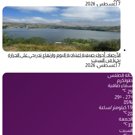
7 أغسطس، 2026
الأرصاد: أجواء صيفية اعتيادية اليوم وارتفاع تدريجي على الحرارة
بدءا من السبت
7 أغسطس، 2026
حالة الطقس
طولكرم
سماء صافية
℃
29
29º - 27º
85%
1.9 كيلومتر/ساعة
℃
28
الجمعة
℃
33
السبت