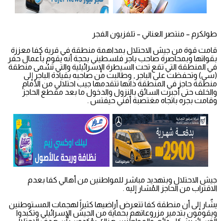
طولكرم – منتصر العناني – تلفزيون الفجر
قامت قوة من جيش الاحتلال بمداهمة منطقة في قرية كفا معززة
بقواتها وبمحاصرة صاحب باجر فلسطيني بحجة أنه يقوم بأعمال حفر
في المنطقة التي تقع تحت السيطرة الإسرائيلية والتي تسُمى منطقة
(سي) وتحفظت على الباجر , وطالبت من صاحبه بقيادة الباجر إلى
منطقة حاجز في المنطقة ذاتها تتقدمها جيب احتلالي من الأمام
والخلف حتى أجبرت السائق بالنزول والدخول ما بعد مقطع الحاجز
وقامت بجره باتجاه مغتصبة أفني حيفتس .
جيش الاحتلال وبتهديد مباشر للمواطنين من أهالي كفا بعدم
الاقتراب من الحاجز المُشار إليه .
يشٌار إلى أن منطقة كفا تتعرض أراضيها كثيراً لهجمات المستوطنين
ويقومون بتدمير مزروعاتهم بحماية من الجيش الإسرائيلي وتكبدوا