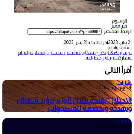
الوسوم
خبر مميز
الرابط المختصر:
21 يناير، 2023
آخر تحديث: 21 يناير، 2023
دقيقة واحدة
فيسبوك
‫X
لينكدإن
سكايب
ماسنجر
ماسنجر
واتساب
تيلقرام
مشاركة عبر البريد
طباعة
أقرأ التالي
محليات
4 أغسطس، 2026
الاحتلال يقتحم منزل الوزير مؤيد شعبان
ويهدده ويخضعه للاستجواب
محليات
3 أغسطس، 2026