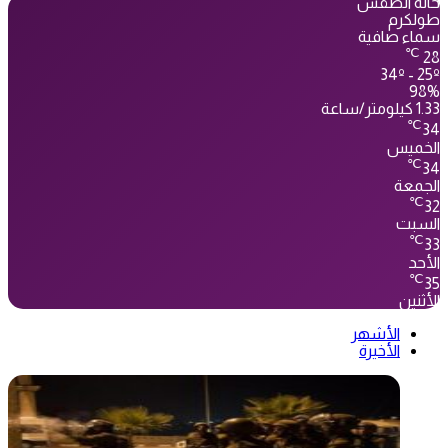
حالة الطقس
طولكرم
سماء صافية
℃
28
34º - 25º
98%
1.33 كيلومتر/ساعة
℃
34
الخميس
℃
34
الجمعة
℃
32
السبت
℃
33
الأحد
℃
35
الأثنين
الأشهر
الأخيرة