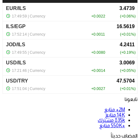
تابعونا
2M+
متابع
14K
متابع
835k
مشترك
+550K
متابع
المضاف حديثاً