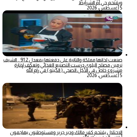
ويقتحم حي أم الشرايط
5 أغسطس، 2026
صنعت لذاتها مملكة والثانية على دفعتها بمعدل 91.2 .. الشيف
نرمين مصلح البلوي درست التصنيع الغذائي وتعكف لإنارة
مشروع خاص في الأكل الصحي ( الكيتو ) في رام الله
5 أغسطس، 2026
الاحتلال يقتحم كفر مالك ودير جرير ومستوطنون يهاجمون