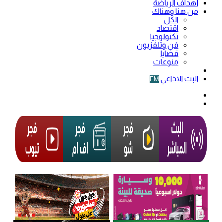
أهداف الرياضة
من هنا وهناك
الكل
اقتصاد
تكنولوجيا
فن وتلفزيون
قضايا
منوعات
فيديو
البث الاذاعي
FM
الوضع
المظلم