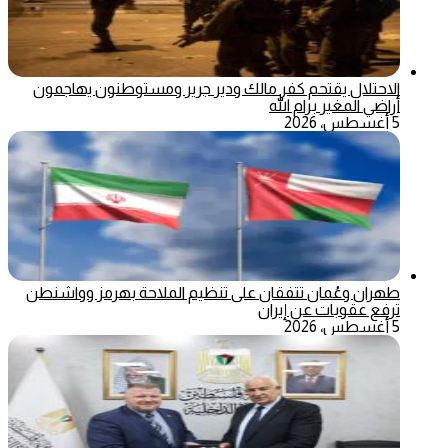
الاحتلال يقتحم كفر مالك ودير جرير ومستوطنون يهاجمون
أراضي المغير برام الله
5 أغسطس، 2026
طهران وعُمان تتفقان على تنظيم الملاحة بهرمز وواشنطن
ترفع عقوبات عن إيران
5 أغسطس، 2026