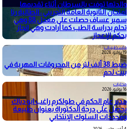
والدتها توفت بالسرطان أثناء تقديمها
امتحان الثانوية العامة التجريبي ، الطالبة رنا
سمير عساف حصلت على معدل 88 وهي
تحلم بدراسة الطب كما أرادت وهي انجاز
بحكم الإعجاز
فلسطينيات
19 يوليو، 2026
ضبط 38 ألف لتر من المحروقات المهربة في
بيت لحم
محليات
16 يوليو، 2026
مدير عام الحكم في طولكرم راغب ابو دياك
يحصل على درجة الدكتوراة بعنوان طبيعة
ومحددات السلوك الإنتخابي
4 أغسطس، 2026