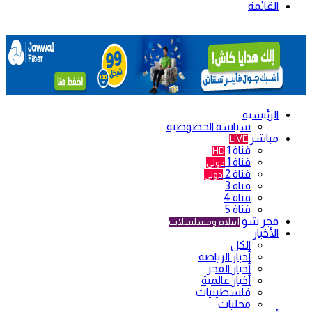
القائمة
الرئيسية
سياسة الخصوصية
مباشر
LIVE
قناة 1
HD
قناة 1
دولي
قناة 2
دولي
قناة 3
قناة 4
قناة 5
فجر شو
أفلام ومسلسلات
الأخبار
الكل
أخبار الرياضة
أخبار الفجر
أخبار عالمية
فلسطينيات
محليات