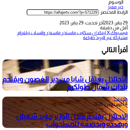
الوسوم
خبر مميز
الرابط المختصر:
29 يناير، 2023
آخر تحديث: 29 يناير، 2023
أقل من دقيقة
فيسبوك
‫X
لينكدإن
سكايب
ماسنجر
ماسنجر
واتساب
تيلقرام
مشاركة عبر البريد
طباعة
أقرأ التالي
محليات
6 أغسطس، 2026
الاحتلال يعتقل شابا من دير الغصون ويقتحم
بلدات شمال طولكرم
محليات
4 أغسطس، 2026
الاحتلال يقتحم منزل الوزير مؤيد شعبان
ويهدده ويخضعه للاستجواب