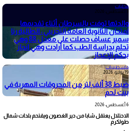
محليات
3 أغسطس، 2026
والدتها توفت بالسرطان أثناء تقديمها
امتحان الثانوية العامة التجريبي ، الطالبة رنا
سمير عساف حصلت على معدل 88 وهي
تحلم بدراسة الطب كما أرادت وهي انجاز
بحكم الإعجاز
فلسطينيات
19 يوليو، 2026
ضبط 38 ألف لتر من المحروقات المهربة في
بيت لحم
6 أغسطس، 2026
الاحتلال يعتقل شابا من دير الغصون ويقتحم بلدات شمال
طولكرم