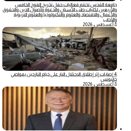
جامعة القدس تختتم فعاليات حفل تخريج الفوج الخامس
والأربعين لكليات طب الأسنان والدعوة وأصول الدين والحقوق
والأعمال والاقتصاد والعلوم والتكنولوجيا والعلوم التربوية
والآداب
8 أغسطس، 2026
4 إصابات إثر إطلاق الاحتلال النار على خيام النازحين بمواصي
خانيونس
8 أغسطس، 2026