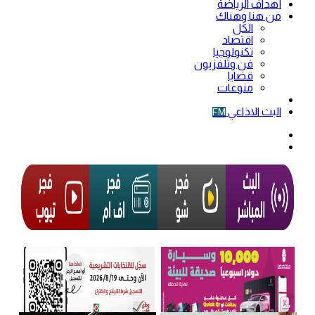
أهداف الرياضة
من هنا وهناك
الكل
اقتصاد
تكنولوجيا
فن وتلفزيون
قضايا
منوعات
فيديو
البث الاذاعي
FM
الوضع
المظلم