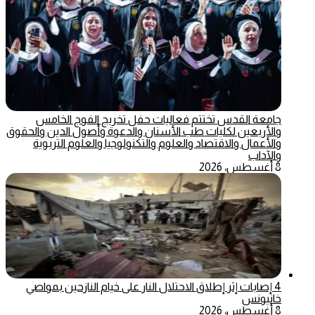
جامعة القدس تختتم فعاليات حفل تخريج الفوج الخامس
والأربعين لكليات طب الأسنان والدعوة وأصول الدين والحقوق
والأعمال والاقتصاد والعلوم والتكنولوجيا والعلوم التربوية
والآداب
8 أغسطس، 2026
4 إصابات إثر إطلاق الاحتلال النار على خيام النازحين بمواصي
خانيونس
8 أغسطس، 2026