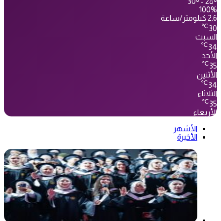
30º - 28º
100%
2.6 كيلومتر/ساعة
℃
30
السبت
℃
34
الأحد
℃
35
الأثنين
℃
34
الثلاثاء
℃
35
الأربعاء
الأشهر
الأخيرة