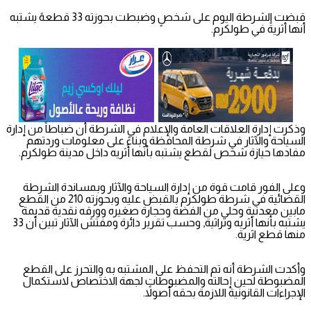
قبضت الشرطة اليوم على شخصٍ وضبطت بحوزته 33 قطعهً يشتبه
أنها أثريةً في طولكرم.
وذكرت إدارة العلاقات العامة والإعلام في الشرطة أن ضباطاً من إدارة
السياحة والآثار في شرطة المحافظة وبناءً على معلومات وردتهم
مفادها حيازة شخص لقطع يشتبه بأنها أثريه داخل مدينة طولكرم.
وعلى الفور قامت قوة من إدارة السياحة والآثار وبمساندة الشرطة
القضائية في شرطة طولكرم بالقبض عليه وبحوزته 210 من القطع
مابين معدنية وحلي من الفضة وحجارة صغيره وورقه نقدية قديمة
يشتبه بأنها أثريه وتراثية, وحسب تقرير دائرة ومفتش الآثار تبين أن 33
منها قطع اثرية.
وأكدت الشرطة أنه تم التحفظ على المشتبه به والتحرز على القطع
المضبوطة لحين إحالته والمضبوطات لجهة الاختصاص لاستكمال
الإجراءات القانونية اللازمة بحقه أصولاً.