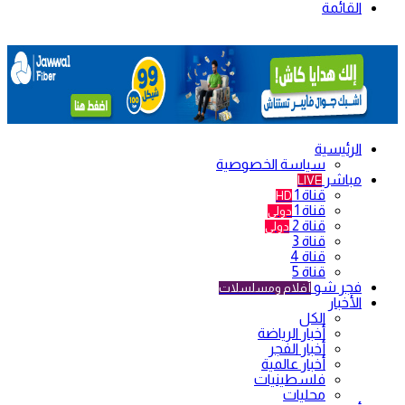
القائمة
الرئيسية
سياسة الخصوصية
مباشر
LIVE
قناة 1
HD
قناة 1
دولي
قناة 2
دولي
قناة 3
قناة 4
قناة 5
فجر شو
أفلام ومسلسلات
الأخبار
الكل
أخبار الرياضة
أخبار الفجر
أخبار عالمية
فلسطينيات
محليات