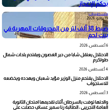
بحكم الإعجاز
فلسطينيات
19 يوليو، 2026
ضبط 38 ألف لتر من المحروقات المهربة في
بيت لحم
6 أغسطس، 2026
الاحتلال يعتقل شابا من دير الغصون ويقتحم بلدات شمال
طولكرم
4 أغسطس، 2026
الاحتلال يقتحم منزل الوزير مؤيد شعبان ويهدده ويخضعه
للاستجواب
3 أغسطس، 2026
والدتها توفت بالسرطان أثناء تقديمها امتحان الثانوية
العامة التجريبي ، الطالبة رنا سمير عساف حصلت على