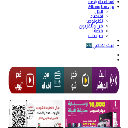
أهداف الرياضة
من هنا وهناك
الكل
اقتصاد
تكنولوجيا
فن وتلفزيون
قضايا
منوعات
فيديو
البث الاذاعي
FM
الوضع
المظلم