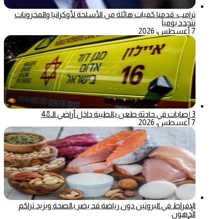
ترامب: قدمنا كميات هائلة من الأسلحة لأوكرانيا والمخزونات
تتجدد يومياً
7 أغسطس، 2026
3 إصابات في حادثة طعن بالطيبة داخل أراضي الـ48
7 أغسطس، 2026
الإفراط في البروتين دون رياضة قد يضر بالصحة ويزيد تراكم
الدهون