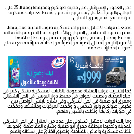
دخل العدوان الإسرائيلي على مدينة طولكرم ومخيمها يومه الـ25 على
التوالي، واليوم الـــ12 على مخيم نور شمس، وسط تعزيزات عسكرية
مترافقة مع هدم وحرق للمنازل.
ودفعت قوات الاحتلال بتعزيزات عسكرية صوب المدينة ومخيميها،
ونشرت جنود المشاة في الشوارع والأحياء وتحديدا الشرقية والشمالية
ومحيط ومداخل مخيمي طولكرم ونور شمس، وسط إطلاقها
الأعيرة النارية والقنابل الصوتية والضوئية والدخانية، مترافقة مع سماع
أصوات انفجارات ضخمة.
كما انتشرت قوات المشاة مدعومة بالآليات العسكرية بشكل كبير في
أحياء المدينة، ونصبت الحواجز في محيط دوار اليونس في الحي الشمالي،
ومفرق أبو صفية في الحي الشرقي، وفي شارع نابلس الواصل بين
مخيمي طولكرم ونور شمس، وأوقفت المركبات وفتشتها ودققت
في هويات ركابها، ونكلت بالشبان منهم.
وما زالت قوات الاحتلال تستولي على عدد من المنازل في الحي الشرقي
للمدينة وتحديدا منطقة مفرق ابو صفية وشارع المقاطعة، وتحولها
لثكنات عسكرية وأماكن للقناصة، وتضيق الخناق على سكانه وتمنع