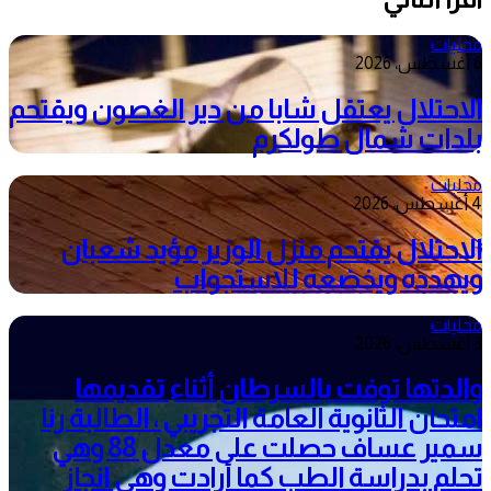
محليات
6 أغسطس، 2026
الاحتلال يعتقل شابا من دير الغصون ويقتحم
بلدات شمال طولكرم
محليات
4 أغسطس، 2026
الاحتلال يقتحم منزل الوزير مؤيد شعبان
ويهدده ويخضعه للاستجواب
محليات
3 أغسطس، 2026
والدتها توفت بالسرطان أثناء تقديمها
امتحان الثانوية العامة التجريبي ، الطالبة رنا
سمير عساف حصلت على معدل 88 وهي
تحلم بدراسة الطب كما أرادت وهي انجاز