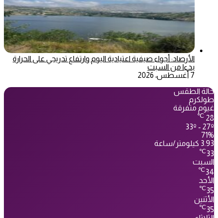
الأرصاد: أجواء صيفية اعتيادية اليوم وارتفاع تدريجي على الحرارة
بدءا من السبت
7 أغسطس، 2026
حالة الطقس
طولكرم
غيوم متفرقة
℃
28
33º - 27º
71%
3.93 كيلومتر/ساعة
℃
33
السبت
℃
34
الأحد
℃
35
الأثنين
℃
35
الثلاثاء