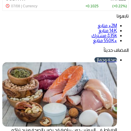
تابعونا
2M+
متابع
14K
متابع
835k
مشترك
+550K
متابع
المضاف حديثاً
صحة وجمال
الإفراط في البروتين دون رياضة قد يضر بالصحة ويزيد تراكم