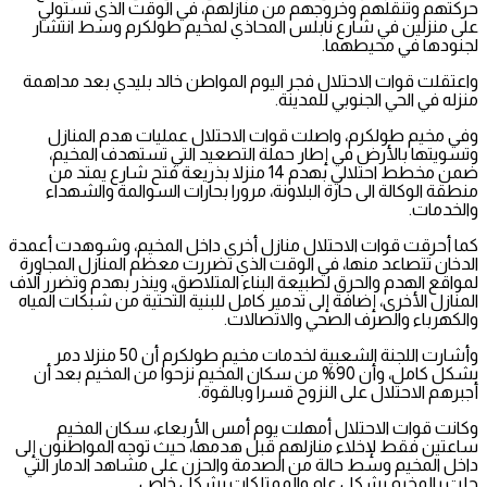
حركتهم وتنقلهم وخروجهم من منازلهم، في الوقت الذي تستولي
على منزلين في شارع نابلس المحاذي لمخيم طولكرم وسط انتشار
لجنودها في محيطهما.
واعتقلت قوات الاحتلال فجر اليوم المواطن خالد بليدي بعد مداهمة
منزله في الحي الجنوبي للمدينة.
وفي مخيم طولكرم، واصلت قوات الاحتلال عمليات هدم المنازل
وتسويتها بالأرض في إطار حملة التصعيد التي تستهدف المخيم،
ضمن مخطط احتلالي بهدم 14 منزلا بذريعة فتح شارع يمتد من
منطقة الوكالة الى حارة البلاونة، مرورا بحارات السوالمة والشهداء
والخدمات.
كما أحرقت قوات الاحتلال منازل أخرى داخل المخيم، وشوهدت أعمدة
الدخان تتصاعد منها، في الوقت الذي تضررت معظم المنازل المجاورة
لمواقع الهدم والحرق لطبيعة البناء المتلاصق، وينذر بهدم وتضرر آلاف
المنازل الأخرى، إضافة إلى تدمير كامل للبنية التحتية من شبكات المياه
والكهرباء والصرف الصحي والاتصالات.
وأشارت اللجنة الشعبية لخدمات مخيم طولكرم أن 50 منزلا دمر
بشكل كامل، وأن 90% من سكان المخيم نزحوا من المخيم بعد أن
أجبرهم الاحتلال على النزوح قسرا وبالقوة.
وكانت قوات الاحتلال أمهلت يوم أمس الأربعاء، سكان المخيم
ساعتين فقط لإخلاء منازلهم قبل هدمها، حيث توجه المواطنون إلى
داخل المخيم وسط حالة من الصدمة والحزن على مشاهد الدمار التي
حلت بالمخيم بشكل عام والممتلكات بشكل خاص.