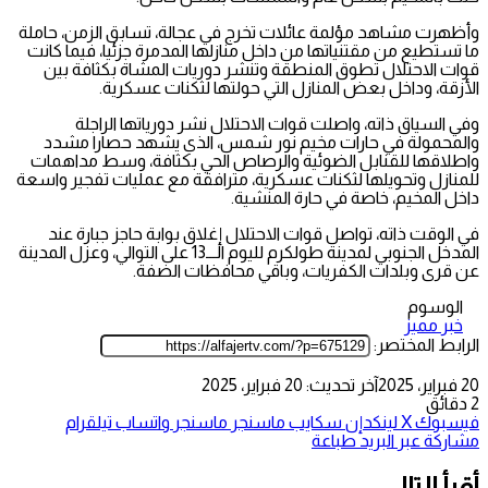
وأظهرت مشاهد مؤلمة عائلات تخرج في عجالة، تسابق الزمن، حاملة
ما تستطيع من مقتنياتها من داخل منازلها المدمرة جزئيا، فيما كانت
قوات الاحتلال تطوق المنطقة وتنشر دوريات المشاة بكثافة بين
الأزقة، وداخل بعض المنازل التي حولتها لثكنات عسكرية.
وفي السياق ذاته، واصلت قوات الاحتلال نشر دورياتها الراجلة
والمحمولة في حارات مخيم نور شمس، الذي يشهد حصارا مشدد
واطلاقها للقنابل الضوئية والرصاص الحي بكثافة، وسط مداهمات
للمنازل وتحويلها لثكنات عسكرية، مترافقة مع عمليات تفجير واسعة
داخل المخيم، خاصة في حارة المنشية.
في الوقت ذاته، تواصل قوات الاحتلال إغلاق بوابة حاجز جبارة عند
المدخل الجنوبي لمدينة طولكرم لليوم الـــ13 على التوالي، وعزل المدينة
عن قرى وبلدات الكفريات، وباقي محافظات الضفة.
الوسوم
خبر مميز
الرابط المختصر:
20 فبراير، 2025
آخر تحديث: 20 فبراير، 2025
2 دقائق
فيسبوك
‫X
لينكدإن
سكايب
ماسنجر
ماسنجر
واتساب
تيلقرام
مشاركة عبر البريد
طباعة
أقرأ التالي