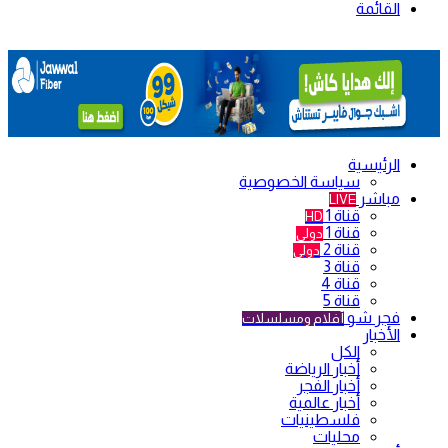
القائمة
الرئيسية
سياسة الخصوصية
مباشر
LIVE
قناة 1
HD
قناة 1
دولي
قناة 2
دولي
قناة 3
قناة 4
قناة 5
فجر شو
أفلام ومسلسلات
الأخبار
الكل
أخبار الرياضة
أخبار الفجر
أخبار عالمية
فلسطينيات
محليات