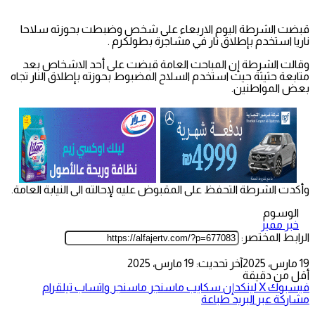
قبضت الشرطة اليوم الاربعاء على شخص وضبطت بحوزته سلاحا
ناريا استخدم بإطلاق نار في مشاجرة بطولكرم .
وقالت الشرطة إن المباحث العامة قبضت على أحد الاشخاص بعد
متابعة حثيثة حيث استخدم السلاح المضبوط بحوزته بإطلاق النار تجاه
بعض المواطنين.
وأكدت الشرطة التحفظ على المقبوض عليه لإحالته الى النيابة العامة.
الوسوم
خبر مميز
الرابط المختصر:
19 مارس، 2025
آخر تحديث: 19 مارس، 2025
أقل من دقيقة
فيسبوك
‫X
لينكدإن
سكايب
ماسنجر
ماسنجر
واتساب
تيلقرام
مشاركة عبر البريد
طباعة