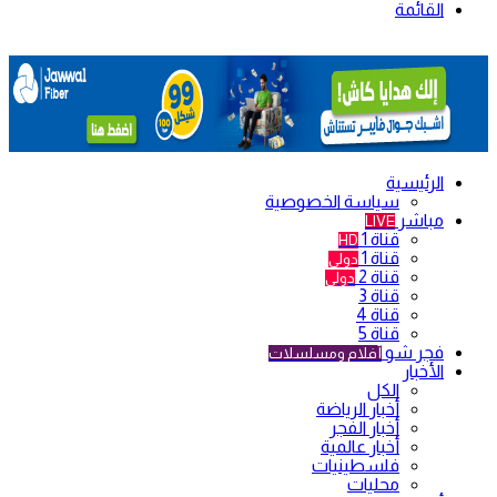
القائمة
الرئيسية
سياسة الخصوصية
مباشر
LIVE
قناة 1
HD
قناة 1
دولي
قناة 2
دولي
قناة 3
قناة 4
قناة 5
فجر شو
أفلام ومسلسلات
الأخبار
الكل
أخبار الرياضة
أخبار الفجر
أخبار عالمية
فلسطينيات
محليات