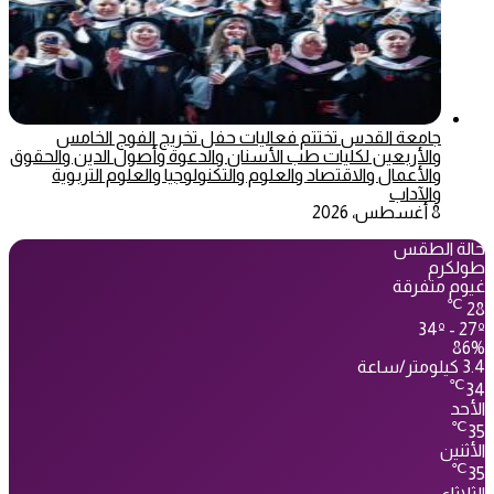
جامعة القدس تختتم فعاليات حفل تخريج الفوج الخامس
والأربعين لكليات طب الأسنان والدعوة وأصول الدين والحقوق
والأعمال والاقتصاد والعلوم والتكنولوجيا والعلوم التربوية
والآداب
8 أغسطس، 2026
حالة الطقس
طولكرم
غيوم متفرقة
℃
28
34º - 27º
86%
3.4 كيلومتر/ساعة
℃
34
الأحد
℃
35
الأثنين
℃
35
الثلاثاء