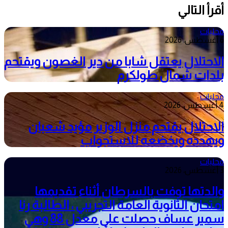
أقرأ التالي
محليات
6 أغسطس، 2026
الاحتلال يعتقل شابا من دير الغصون ويقتحم
بلدات شمال طولكرم
محليات
4 أغسطس، 2026
الاحتلال يقتحم منزل الوزير مؤيد شعبان
ويهدده ويخضعه للاستجواب
محليات
3 أغسطس، 2026
والدتها توفت بالسرطان أثناء تقديمها
امتحان الثانوية العامة التجريبي ، الطالبة رنا
سمير عساف حصلت على معدل 88 وهي