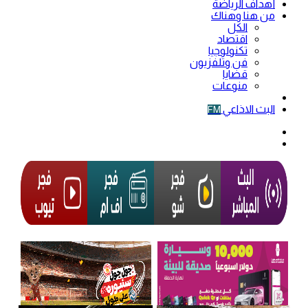
أهداف الرياضة
من هنا وهناك
الكل
اقتصاد
تكنولوجيا
فن وتلفزيون
قضايا
منوعات
فيديو
البث الاذاعي
FM
الوضع
المظلم