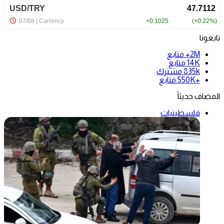
تابعونا
2M+
متابع
14K
متابع
835k
مشترك
+550K
متابع
المضاف حديثاً
فلسطينيات