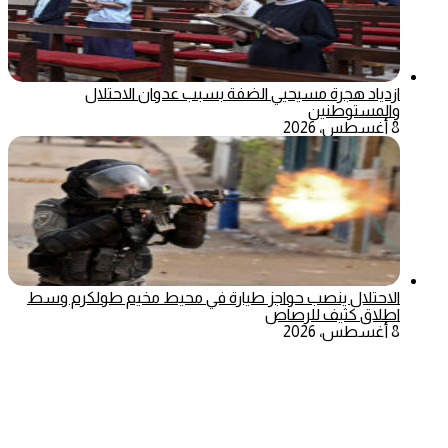
ازدياد هجرة مسيحيي الضفة بسبب عدوان الاحتلال
والمستوطنين
8 أغسطس، 2026
الاحتلال ينصب حواجز طيارة في محيط مخيم طولكرم وسط
اطلاق كثيف للرصاص
8 أغسطس، 2026
‫X
تيلقرام
ماسنجر
ماسنجر
واتساب
فيسبوك