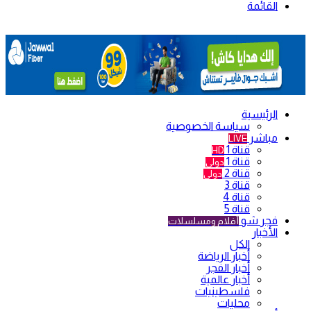
القائمة
الرئيسية
سياسة الخصوصية
مباشر
LIVE
قناة 1
HD
قناة 1
دولي
قناة 2
دولي
قناة 3
قناة 4
قناة 5
فجر شو
أفلام ومسلسلات
الأخبار
الكل
أخبار الرياضة
أخبار الفجر
أخبار عالمية
فلسطينيات
محليات