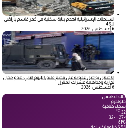
السلطات الإسرائيلية تهدم بناية سكنية في كفر قاسم بأراضي
الـ48
6 أغسطس، 2026
الاحتلال يواصل عدوانه على مخيم قلنديا لليوم الثاني: هدم محال
تجارية ومداهمة عشرات المنازل
6 أغسطس، 2026
حالة الطقس
طولكرم
سماء صافية
℃
32
32º - 27º
61%
5.93 كيلومتر/ساعة