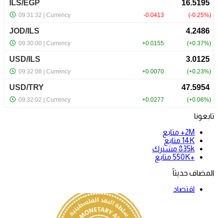
تابعونا
2M+
متابع
14K
متابع
835k
مشترك
+550K
متابع
المضاف حديثاً
اقتصاد