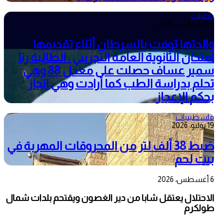
محليات
3 أغسطس، 2026
والدتها توفت بالسرطان أثناء تقديمها
امتحان الثانوية العامة التجريبي ، الطالبة رنا
سمير عساف حصلت على معدل 88 وهي
تحلم بدراسة الطب كما أرادت وهي انجاز
بحكم الإعجاز
فلسطينيات
19 يوليو، 2026
ضبط 38 ألف لتر من المحروقات المهربة في
بيت لحم
6 أغسطس، 2026
الاحتلال يعتقل شابا من دير الغصون ويقتحم بلدات شمال
طولكرم