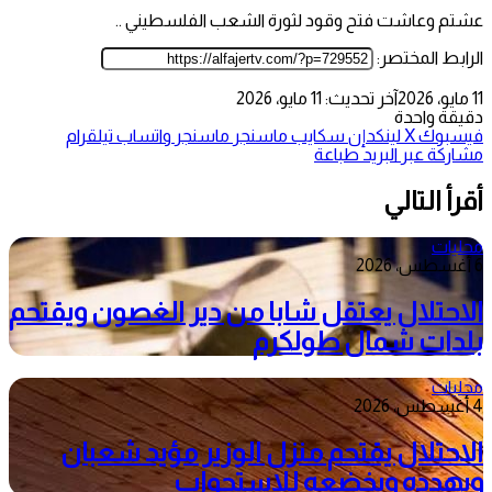
عشتم وعاشت فتح وقود لثورة الشعب الفلسطيني ..
الرابط المختصر:
11 مايو، 2026
آخر تحديث: 11 مايو، 2026
دقيقة واحدة
فيسبوك
‫X
لينكدإن
سكايب
ماسنجر
ماسنجر
واتساب
تيلقرام
مشاركة عبر البريد
طباعة
أقرأ التالي
محليات
6 أغسطس، 2026
الاحتلال يعتقل شابا من دير الغصون ويقتحم
بلدات شمال طولكرم
محليات
4 أغسطس، 2026
الاحتلال يقتحم منزل الوزير مؤيد شعبان
ويهدده ويخضعه للاستجواب