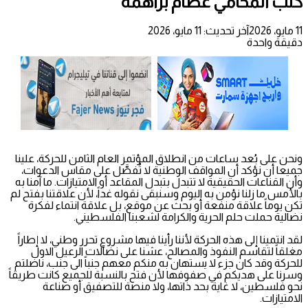
كتب المحامي عصام براهمة
11 مايو، 2026
آخر تحديث: 11 مايو، 2026
دقيقة واحدة
ونحن على بُعد ساعات من انطلاق المؤتمر العام الثامن للحركة، علينا
جميعا أن نؤكد أن المواقف الوطنية لا تُفصَّل على مقاس الدعوات،
وأن القناعات الحقيقية لا تتبدل بتبدل المقاعد أو الامتيازات. ما آمنا به
بالأمس ما زلنا نؤمن به اليوم وسنبقى نقوله غداً، لأن علاقتنا بفتح لم
تكن يوماً علاقة منفعة أو بحث عن موقع، بل علاقة انتماء لفكرة
نضالية حملت حلم الحرية والكرامة لشعبنا الفلسطيني.
لقد انتمينا إلى هذه الحركة لأننا رأينا فيها مشروع تحرر وطني، لا إطاراً
مغلقاً لتقاسم النفوذ والمصالح، عشنا على نضآلات الرعيل الاول
للحركة وقد كان جزء لا يستهان به منكم معهم جنباً الى جنب، ناضلتم
وسرنا على هديكم في صفوفها لأن فتح بالنسبة للجميع كانت طريقاً
نحو فلسطين، لا غاية بحد ذاتها، ولا منصة للتصفيق أو صناعة
الامتيازات.