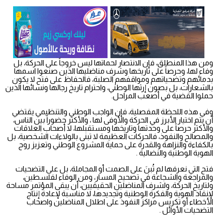
ومن هذا المنطلق، فإن الانتصار لحماتها ليس خروجاً على الحركة، بل
وفاء لها، وحرصاً على تاريخها وشرف مناضليها الذين صنعوا اسمها
بدمائهم وتضحياتهم ومواقفهم الصلبة، فالحفاظ على فتح لا يكون
بالشعارات، بل بصون إرثها الوطني، واحترام تاريخ رجالها ونسائها الذين
حملوا القضية في أصعب المراحل.
وفي هذه اللحظة المفصلية، فإن الواجب الوطني والتنظيمي يقتضي
أن يتم اختيار الأبرز في الحركة والأوفى لها ، والأكثر حضوراً بين الناس،
والأكثر حرصاً على وحدتها وتاريخها ومستقبلها، لا أصحاب العلاقات
والمصالح والنفوذ، فالحركات العظيمة لا تبنى بالولاءات الشخصية، بل
بالكفاءة والنزاهة والقدرة على حماية المشروع الوطني وتعزيز روح
الهوية الوطنية والنضالية .
فتح التي نعرفها لم تُبنَ على الصمت أو المجاملة، بل على التضحيات
والمراجعة والشجاعة في تصحيح المسار، ومن الوفاء لفلسطين،
ولتاريخ الحركة، ولشرف المناضلين الحقيقيين، أن يبقى المؤتمر مساحة
لإنقاذ الهوية والفكرة الوطنية وتجديدها، لا مناسبة لإعادة إنتاج
الأخطاء أو تكريس مراكز النفوذ على اطلال المناضلين واصحاب
التضحيات الأوائل .