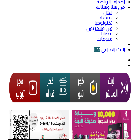
أهداف الرياضة
من هنا وهناك
الكل
اقتصاد
تكنولوجيا
فن وتلفزيون
قضايا
منوعات
فيديو
البث الاذاعي
FM
الوضع
المظلم