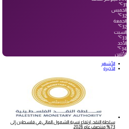
℃
31
الخميس
℃
32
الجمعة
℃
32
السبت
℃
33
الأحد
℃
34
الأثنين
الأشهر
الأخيرة
سلطة النقد: ارتفاع نسبة الشمول المالي في فلسطين إلى
73% منتصف عام 2026