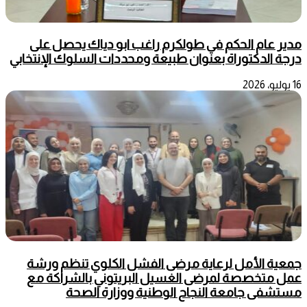
مدير عام الحكم في طولكرم راغب ابو دياك يحصل على
درجة الدكتوراة بعنوان طبيعة ومحددات السلوك الإنتخابي
16 يوليو، 2026
جمعية الأمل لرعاية مرضى الفشل الكلوي تنظم ورشة
عمل متخصصة لمرضى الغسيل البريتوني بالشراكة مع
مستشفى جامعة النجاح الوطنية ووزارة الصحة