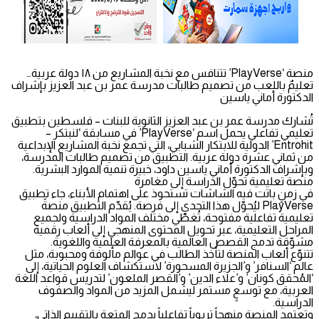
منصة ‘PlayVerse’ تتنافس مع نخبة المشاريع من ١٨ دولة عربية…
تعليمٌ باللعب من تصميم طالبات مدرسة عمر بن عبد العزيز بإشراف
الدكتورة أماني ياسين
تُشارك مدرسة عمر بن عبد العزيز الثانوية للبنات – فلسطين بتطبيق
تعليمي تفاعلي يحمل اسم ‘PlayVerse’ في مسابقة ‘لنبتكر –
Entrohit’ الدولية للابتكار الشبابي، التي تجمع نخبة المشاريع الإبداعية
من ثماني عشرة دولة عربية. التطبيق من تصميم طالبات المدرسة،
وبإشراف الدكتورة أماني ياسين داود، خبيرة تنمية الموارد البشرية.
منصة تعليمية تحوّل الدراسة إلى مغامرة
في زمنٍ باتت فيه الشاشات تستحوذ على اهتمام الأبناء، جاء تطبيق
PlayVerse ليُحوّل هذا التحدي إلى فرصة. يُقدّم التطبيق منصةً
تعليمية تفاعلية مفتوحة، تُغطّي مختلف المواد الدراسية ولجميع
المراحل التعليمية، عبر تحويل المحتوى المنهجي إلى ألعاب رقمية
مشوّقة تدمج القصص العالمية بالمعرفة العلمية واللغوية.
تتنوّع ألعاب المنصة لتأخذ الطالب في عوالم مألوفة ومحبوبة، مثل
عالم ‘السنافر’ و’الجزيرة المسحورة’ لاستكشاف العلوم الحياتية، إلى
‘المُحقق كونان’ و’علاء الدين’ و’القصر الملعون’ لتدريس قواعد اللغة
العربية، مع توسعٍ مستمر ليشمل المزيد من المواد والصفوف
الدراسية.
وتعتمد المنصة منهجاً تربوياً تفاعلياً يدمج المتعة بالتقييم الذاتي،