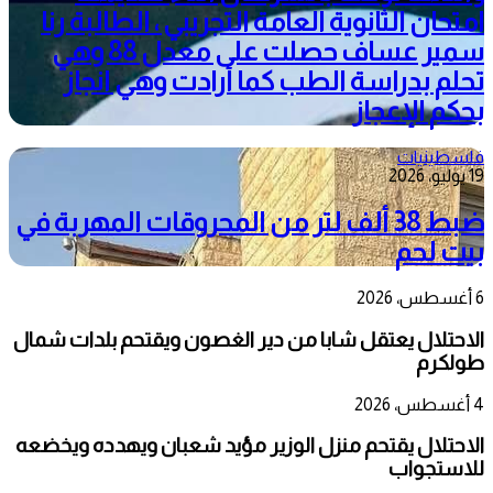
امتحان الثانوية العامة التجريبي ، الطالبة رنا
سمير عساف حصلت على معدل 88 وهي
تحلم بدراسة الطب كما أرادت وهي انجاز
بحكم الإعجاز
فلسطينيات
19 يوليو، 2026
ضبط 38 ألف لتر من المحروقات المهربة في
بيت لحم
6 أغسطس، 2026
الاحتلال يعتقل شابا من دير الغصون ويقتحم بلدات شمال
طولكرم
4 أغسطس، 2026
الاحتلال يقتحم منزل الوزير مؤيد شعبان ويهدده ويخضعه
للاستجواب