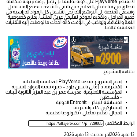
لا يقتصر PlayVerse على كونه تطبيقاً، بل يُمثّل رؤيةً تربوية متكاملة
تنطلق من قناعة بأن التعليم حين يلتقي بالشغف، يصنع المستقبل.
وتسعى المنصة إلى التوسّع التدريجي لتشمل كل المواد الدراسية في
جميع المراحل، وتقديم نموذجٍ تعليميٍّ عربيّ المنشأ، يحترم خصوصية
اللغة والثقافة، ويُواكب في الوقت ذاته أحدث ما توصلت إليه التقنيات
التعليمية عالمياً.
بطاقة المشروع
اسم المشروع: منصة PlayVerse التعليمية التفاعلية
المُشرفة: د. أماني ياسين داود – خبيرة تنمية الموارد البشرية
المؤسسة التعليمية: مدرسة عمر بن عبد العزيز الثانوية للبنات
– فلسطين
المسابقة: لنبتكر – Entrohit الدولية
المشاركون: ١٨ دولة عربية
المجال: تعليم تفاعلي / تكنولوجيا تعليمية
الرابط المختصر:
13 مايو، 2026
آخر تحديث: 13 مايو، 2026