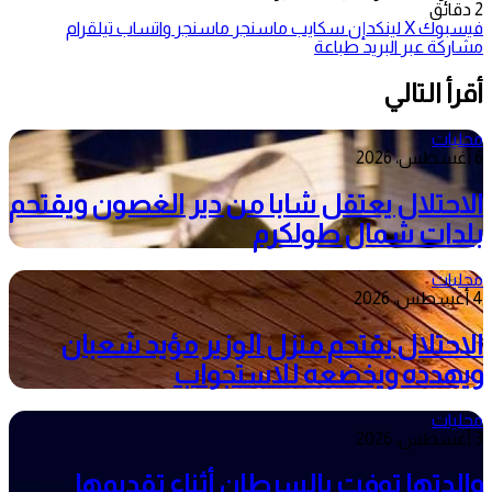
2 دقائق
فيسبوك
‫X
لينكدإن
سكايب
ماسنجر
ماسنجر
واتساب
تيلقرام
مشاركة عبر البريد
طباعة
أقرأ التالي
محليات
6 أغسطس، 2026
الاحتلال يعتقل شابا من دير الغصون ويقتحم
بلدات شمال طولكرم
محليات
4 أغسطس، 2026
الاحتلال يقتحم منزل الوزير مؤيد شعبان
ويهدده ويخضعه للاستجواب
محليات
3 أغسطس، 2026
والدتها توفت بالسرطان أثناء تقديمها