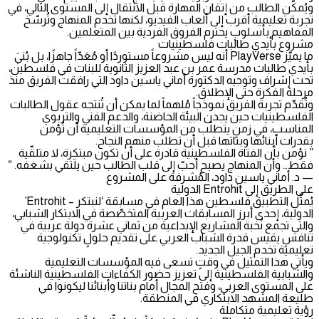
ويُمكّن الطالب من إتقان المهارة قبل الانتقال إلى المستوى التالي، في
تجربة تعليمية أقرب إلى ألعاب الفيديو، لكنها تخدم المنهاج وتُرسّخ
المفاهيم بأسلوبٍ يحترم الفروق الفردية بين المتعلمين.
مشروع بأيدي طالبات فلسطينيات
ما يميّز PlayVerse أنه ليس مشروعاً مستوردًا أو مُعَدّاً جاهزًا، بل بُنيَ
بأيدي طالبات مدرسة عمر بن عبد العزيز الثانوية للبنات في فلسطين،
تحت إشراف وتوجيه الدكتورة أماني ياسين داود التي رافقت الفريق منذ
مرحلة الفكرة حتى الإطلاق.
وتُقدّم تجربة الفريق نموذجاً مُلهماً لما يمكن أن تُنتجه عقول الطالبات
الفلسطينيات حين يجدن البيئة الحاضنة، والدعم الفني والتربوي
المناسب، في زمنٍ يتطلّب من المؤسسات التعليمية أن تُؤمن
بقدرات أبنائها وبناتها قبل أن تطلب منهم النجاح.
” نؤمن بأن الفتاة الفلسطينية قادرة على أن تكون مبتكِرة، لا متلقّية
فقط… وأن المنهاج يصبح أحبّ إلى قلب الطالب حين يلتقي بشغفه. “
— د. أماني ياسين داود، المُشرفة على المشروع
على الطريق إلى Entrohit الدولية
يُمثّل التطبيق فلسطين هذا العام في مسابقة ‘لنبتكر – Entrohit’
الدولية، إحدى أبرز المسابقات العربية المتخصّصة في الابتكار الشبابي،
والتي تجمع نُخبة المشاريع الإبداعية من ثماني عشرة دولة عربية في
تنافسٍ يقيس قدرة الشباب العربي على تقديم حلولٍ تكنولوجية
تعليمية تخدم الجيل الجديد.
ويأتي هذا التمثيل في وقتٍ تسعى فيه المؤسسات التعليمية
والشبابية الفلسطينية إلى تعزيز حضور الكفاءات الفلسطينية الناشئة
على المستوى العربي، وفتح المجال أمام بناتنا وأبنائنا ليكونوا في
طليعة المشهد الابتكاري في المنطقة.
رؤية تعليمية متكاملة