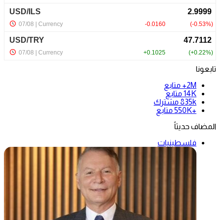
تابعونا
2M+
متابع
14K
متابع
835k
مشترك
+550K
متابع
المضاف حديثاً
فلسطينيات