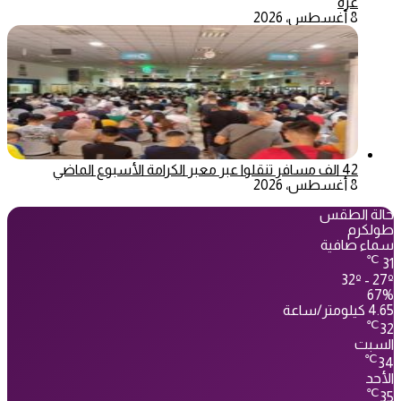
غزة
8 أغسطس، 2026
42 الف مسافر تنقلوا عبر معبر الكرامة الأسبوع الماضي
8 أغسطس، 2026
حالة الطقس
طولكرم
سماء صافية
℃
31
32º - 27º
67%
4.65 كيلومتر/ساعة
℃
32
السبت
℃
34
الأحد
℃
35