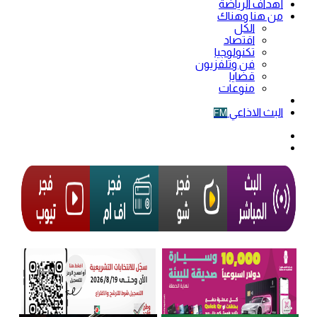
أهداف الرياضة
من هنا وهناك
الكل
اقتصاد
تكنولوجيا
فن وتلفزيون
قضايا
منوعات
فيديو
البث الاذاعي
FM
الوضع
المظلم