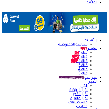
القائمة
الرئيسية
سياسة الخصوصية
مباشر
LIVE
قناة 1
HD
قناة 1
دولي
قناة 2
دولي
قناة 3
قناة 4
قناة 5
فجر شو
أفلام ومسلسلات
الأخبار
الكل
أخبار الرياضة
أخبار الفجر
أخبار عالمية
فلسطينيات
محليات