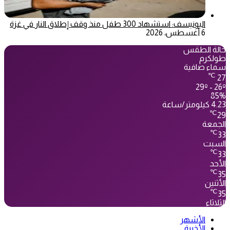
اليونيسف: استشهاد 300 طفل منذ وقف إطلاق النار في غزة
6 أغسطس، 2026
حالة الطقس
طولكرم
سماء صافية
℃
27
29º - 26º
85%
4.23 كيلومتر/ساعة
℃
29
الجمعة
℃
33
السبت
℃
33
الأحد
℃
35
الأثنين
℃
35
الثلاثاء
الأشهر
الأخيرة