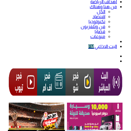
أهداف الرياضة
من هنا وهناك
الكل
اقتصاد
تكنولوجيا
فن وتلفزيون
قضايا
منوعات
فيديو
البث الاذاعي
FM
الوضع
المظلم