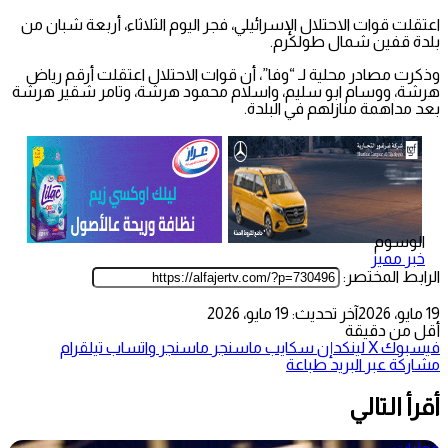
اعتقلت قوات الاحتلال الإسرائيلي، فجر اليوم الثلاثاء، أربعة شبان من
بلدة قفين شمال طولكرم.
وذكرت مصادر محلية لـ “وفا”، أن قوات الاحتلال اعتقلت أرقم رياض
هرشة، ووسام ابو سليم، واسلام محمود هرشة، وتامر شقير هرشة
بعد مداهمة منازلهم في البلدة.
الوسوم
خبر مميز
الرابط المختصر:
19 مايو، 2026
آخر تحديث: 19 مايو، 2026
أقل من دقيقة
فيسبوك
‫X
لينكدإن
سكايب
ماسنجر
ماسنجر
واتساب
تيلقرام
مشاركة عبر البريد
طباعة
أقرأ التالي