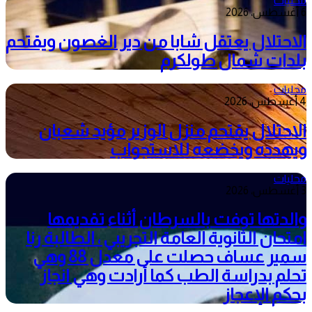
محليات
6 أغسطس، 2026
الاحتلال يعتقل شابا من دير الغصون ويقتحم
بلدات شمال طولكرم
محليات
4 أغسطس، 2026
الاحتلال يقتحم منزل الوزير مؤيد شعبان
ويهدده ويخضعه للاستجواب
محليات
3 أغسطس، 2026
والدتها توفت بالسرطان أثناء تقديمها
امتحان الثانوية العامة التجريبي ، الطالبة رنا
سمير عساف حصلت على معدل 88 وهي
تحلم بدراسة الطب كما أرادت وهي انجاز
بحكم الإعجاز