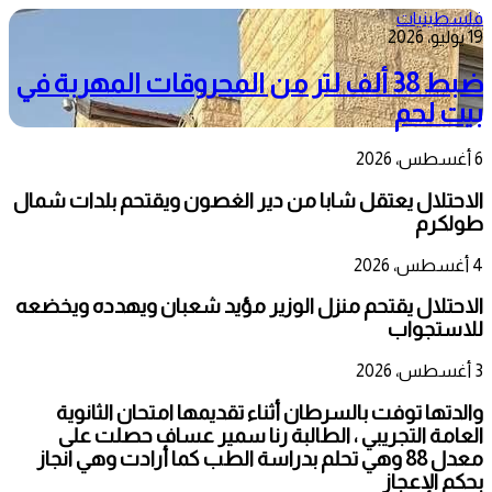
فلسطينيات
19 يوليو، 2026
ضبط 38 ألف لتر من المحروقات المهربة في
بيت لحم
6 أغسطس، 2026
الاحتلال يعتقل شابا من دير الغصون ويقتحم بلدات شمال
طولكرم
4 أغسطس، 2026
الاحتلال يقتحم منزل الوزير مؤيد شعبان ويهدده ويخضعه
للاستجواب
3 أغسطس، 2026
والدتها توفت بالسرطان أثناء تقديمها امتحان الثانوية
العامة التجريبي ، الطالبة رنا سمير عساف حصلت على
معدل 88 وهي تحلم بدراسة الطب كما أرادت وهي انجاز
بحكم الإعجاز