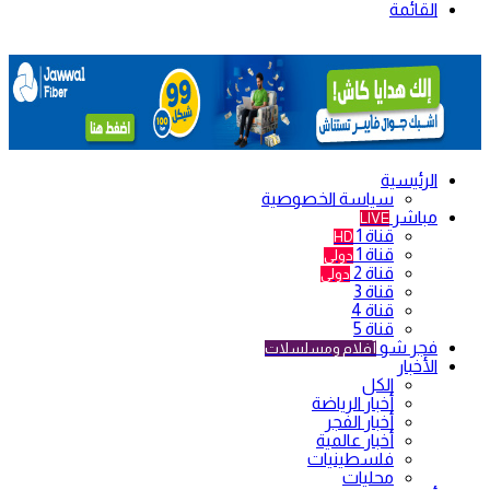
القائمة
الرئيسية
سياسة الخصوصية
مباشر
LIVE
قناة 1
HD
قناة 1
دولي
قناة 2
دولي
قناة 3
قناة 4
قناة 5
فجر شو
أفلام ومسلسلات
الأخبار
الكل
أخبار الرياضة
أخبار الفجر
أخبار عالمية
فلسطينيات
محليات