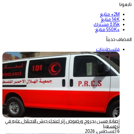
تابعونا
2M+
متابع
14K
متابع
835k
مشترك
+550K
متابع
المضاف حديثاً
فلسطينيات
إصابة مسن بجروح ورضوض إثر اعتداء جيش الاحتلال عليه في
ترمسعيا
6 أغسطس، 2026