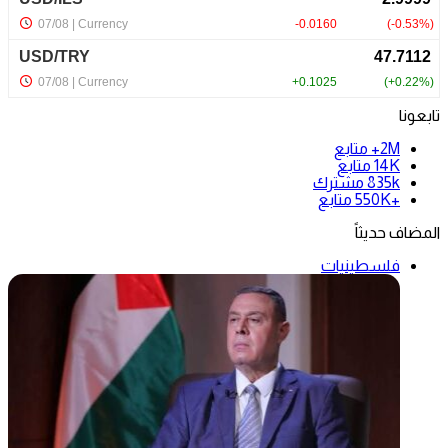
تابعونا
2M+
متابع
14K
متابع
835k
مشترك
+550K
متابع
المضاف حديثاً
فلسطينيات