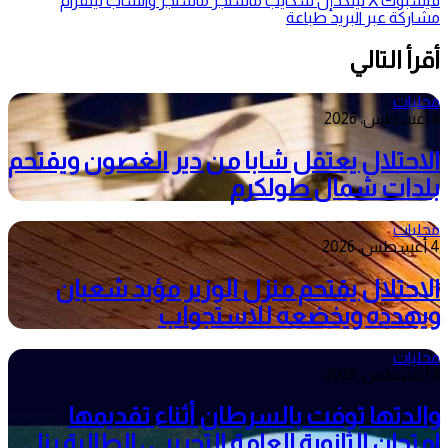
فيسبوك
‫X
لينكدإن
سكايب
ماسنجر
ماسنجر
واتساب
تيلقرام
مشاركة عبر البريد
طباعة
أقرأ التالي
محليات
6 أغسطس، 2026
الاحتلال يعتقل شابا من دير الغصون ويقتحم
بلدات شمال طولكرم
محليات
4 أغسطس، 2026
الاحتلال يقتحم منزل الوزير مؤيد شعبان
ويهدده ويخضعه للاستجواب
محليات
3 أغسطس، 2026
والدتها توفت بالسرطان أثناء تقديمها
امتحان الثانوية العامة التجريبي ، الطالبة رنا