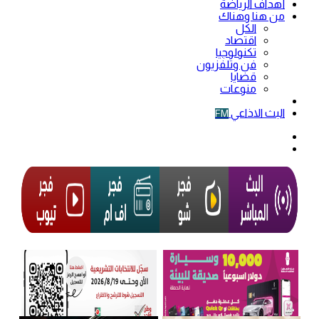
أهداف الرياضة
من هنا وهناك
الكل
اقتصاد
تكنولوجيا
فن وتلفزيون
قضايا
منوعات
فيديو
البث الاذاعي
FM
الوضع
المظلم