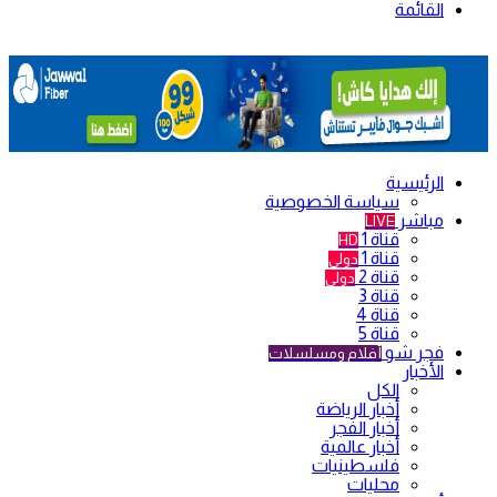
القائمة
الرئيسية
سياسة الخصوصية
مباشر
LIVE
قناة 1
HD
قناة 1
دولي
قناة 2
دولي
قناة 3
قناة 4
قناة 5
فجر شو
أفلام ومسلسلات
الأخبار
الكل
أخبار الرياضة
أخبار الفجر
أخبار عالمية
فلسطينيات
محليات