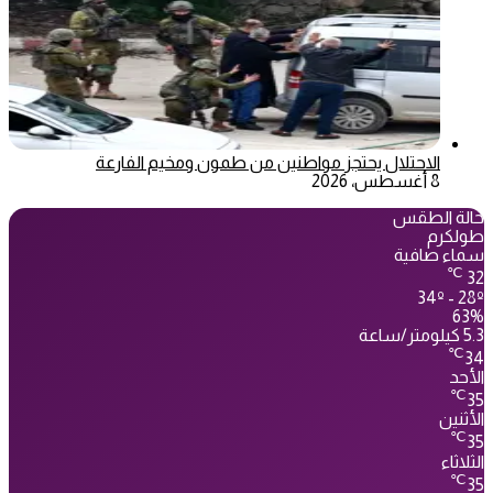
الاحتلال يحتجز مواطنين من طمون ومخيم الفارعة
8 أغسطس، 2026
حالة الطقس
طولكرم
سماء صافية
℃
32
34º - 28º
63%
5.3 كيلومتر/ساعة
℃
34
الأحد
℃
35
الأثنين
℃
35
الثلاثاء
℃
35