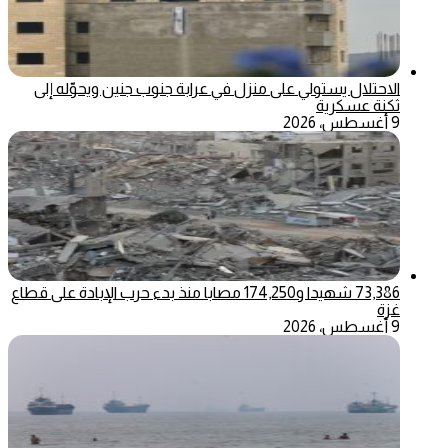
الاحتلال يستولي على منزل في عرابة جنوب جنين ويحوّله إلى
ثكنة عسكرية
9 أغسطس، 2026
73,386 شهيدا و174,250 مصابا منذ بدء حرب الإبادة على قطاع
غزة
9 أغسطس، 2026