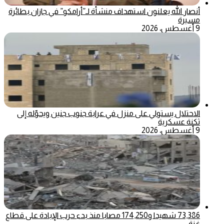
أنصار الله يعلنون استهداف منشأة لـ”أرامكو” في جازان بطائرة
مسيرة
9 أغسطس، 2026
الاحتلال يستولي على منزل في عرابة جنوب جنين ويحوّله إلى
ثكنة عسكرية
9 أغسطس، 2026
73,386 شهيدا و174,250 مصابا منذ بدء حرب الإبادة على قطاع
غزة