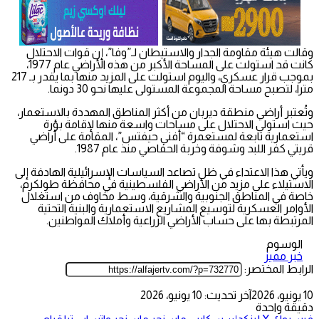
وقالت هيئة مقاومة الجدار والاستيطان لـ”وفا”، إن قوات الاحتلال
كانت قد استولت على المساحة الأكبر من هذه الأراضي عام 1977،
بموجب قرار عسكري، واليوم استولت على المزيد منها بما يقدر بـ 217
مترا، لتصبح مساحة المجموعة المستولى عليها نحو 30 دونما.
وتُعتبر أراضي منطقة ديربان من أكثر المناطق المهددة بالاستعمار،
حيث استولى الاحتلال على مساحات واسعة منها لإقامة بؤرة
استعمارية تابعة لمستعمرة “أفني حيفتس”، المقامة على أراضي
قريتي كفر اللبد وشوفة وخربة الحفاصي منذ عام 1987.
ويأتي هذا الاعتداء في ظل تصاعد السياسات الإسرائيلية الهادفة إلى
الاستيلاء على مزيد من الأراضي الفلسطينية في محافظة طولكرم،
خاصة في المناطق الجنوبية والشرقية، وسط مخاوف من استغلال
الأوامر العسكرية لتوسيع المشاريع الاستعمارية والبنية التحتية
المرتبطة بها على حساب الأراضي الزراعية وأملاك المواطنين.
الوسوم
خبر مميز
الرابط المختصر:
10 يونيو، 2026
آخر تحديث: 10 يونيو، 2026
دقيقة واحدة