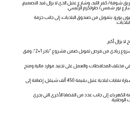
ق شوفة/ كفر اللبد، وشارع عتيل الذي لا يزال قيد التصميم،
لشارع نور شمس/ طولكرم الرئيسي.
الاجتماع احتياجات البلديات لمشاريع تأهيل طرق داخلية إضافية، من بينها مشروع تأهيل الطرق الداخلية في مدينة طولكرم بقيمة 1.3 مليون يورو، بتمويل من صندوق البلديات، إلى جانب حزمة
بلديات.
ا يزال أكبر.
وفي هذا الإطار، جرى توجيه الهيئات المحلية لتشجيع العاطلين عن العمل على التقدم لبرامج تمويل المشاريع الريادية، حيث استفاد 196 صاحب مشروع ريادي من فرص تمويل ضمن مشروع “بادر 1+2″، وفق
في مختلف المحافظات، والعمل على تجنيد موارد مالية ومنح
ومن بين المساهمات التي جرى توفيرها سابقًا لمحافظة طولكرم، تزويد بلدية الكفريات بآلية “باجر” بقيمة 460 ألف شيقل، وطرح عطاء لشراء سيارة نفايات لبلدية عتيل بقيمة 450 ألف شيقل، إضافة إلى
لكهرباء، إلى جانب عدد من القضايا الأخرى التي يجري
 الوطنية.