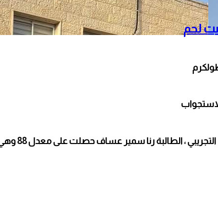
طولكرم
لاستجواب
والدتها توفت با