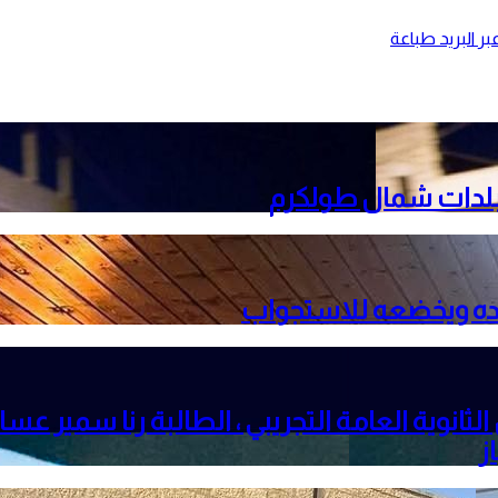
ر البريد
طباعة
 بلدات شمال طولكرم
هدده ويخضعه للاستجواب
ز