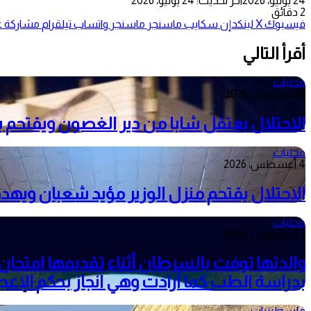
24 يونيو، 2026
آخر تحديث: 24 يونيو، 2026
2 دقائق
فيسبوك
‫X
لينكدإن
سكايب
ماسنجر
ماسنجر
واتساب
تيلقرام
مشاركة عب
أقرأ التالي
محليات
6 أغسطس، 2026
الاحتلال يعتقل شابا من دير الغصون ويقتحم
محليات
4 أغسطس، 2026
الاحتلال يقتحم منزل الوزير مؤيد شعبان وي
محليات
3 أغسطس، 2026
بدراسة الطب كما أرادت وهي انجاز بحكم الإعجا
فلسطينيات