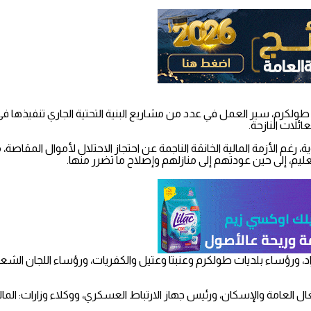
م، سير العمل في عدد من مشاريع البنية التحتية الجاري تنفيذها في المح
ئلات النازحة.
 رغم الأزمة المالية الخانقة الناجمة عن احتجاز الاحتلال لأموال المقاصة
لتعليم، إلى حين عودتهم إلى منازلهم وإصلاح ما تضرر منها.
اد، ورؤساء بلديات طولكرم وعنبتا وعتيل والكفريات، ورؤساء اللجان ا
غال العامة والإسكان، ورئيس جهاز الارتباط العسكري، ووكلاء وزارات: المال