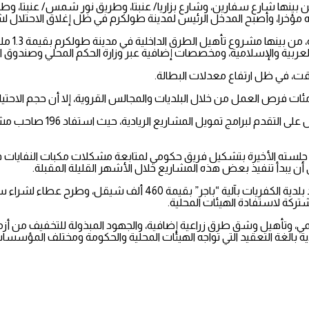
 بينها شارع سفارين، وشارع بزاريا/ عنبتا، وطريق نور شمس/ عنبتا، وطري
 مؤخرا، وأصبح المدخل الرئيس لمدينة طولكرم في ظل إغلاق الاحتلال 
كما تناول 
عربية والإسلامية، ومخصصات إضافية عبر وزارة الحكم المحلي وصندوق ال
قت، في ظل ارتفاع معدلات البطالة.
ت فرص العمل من خلال البلديات والمجالس القروية، إلا أن حجم الاحتياج ل
 في جلسته الأخيرة بتشكيل فريق حكومي لمتابعة مشكلات مكبات النفايات 
ى أن يبدأ تنفيذ بعض هذه المشاريع خلال الأشهر القليلة المقبلة.
ي، وتأهيل وشق طرق زراعية إضافية، والجهود المبذولة للتخفيف من أزمة ا
 بالغة التعقيد التي تواجه الهيئات المحلية والحكومة ومختلف المؤسسات