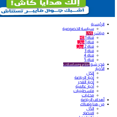
الرئيسية
سياسة الخصوصية
مباشر
LIVE
قناة 1
HD
قناة 1
دولي
قناة 2
دولي
قناة 3
قناة 4
قناة 5
فجر شو
أفلام ومسلسلات
الأخبار
الكل
أخبار الرياضة
أخبار الفجر
أخبار عالمية
فلسطينيات
محليات
أهداف الرياضة
من هنا وهناك
الكل
اقتصاد