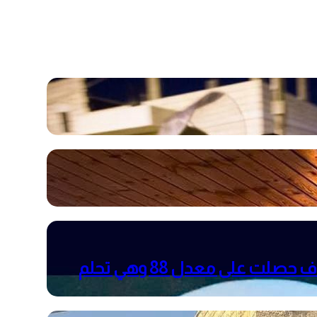
والدتها توفت بالسرطان أثناء تقديمها امتحان الثانوية العامة التجريبي ، الطالبة رنا سمير عساف حصلت على معدل 88 وهي تحلم