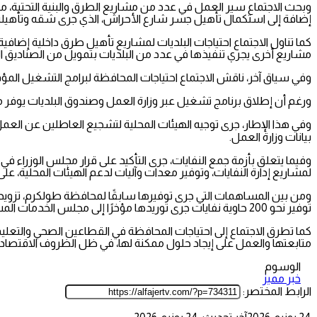
وبحث الاجتماع سير العمل في عدد من مشاريع الطرق والبنية التحتية، من
إضافة إلى استكمال تأهيل جسر شارع الأحراش، الذي جرى شقه وتأهيله
مشاريع أخرى يجري تنفيذها في عدد من البلديات بتمويل من الصناديق ال
وفي سياق آخر، ناقش الاجتماع احتياجات المحافظة لبرامج التشغيل المؤ
ورغم أن إطلاق برنامج تشغيل عبر وزارة العمل وصندوق البلديات يوفر مئا
بيانات وزارة العمل.
وفيما يتعلق بأزمة جمع النفايات، جرى التأكيد على قرار مجلس الوزراء
لمشاريع إدارة النفايات، وتوفير معدات وآليات لدعم الهيئات المحلية، عل
توفير نحو 200 حاوية نفايات جرى توريدها مؤخرًا إلى مجلس الخدمات المشتركة لاستفادة الهيئات المحلية.
كما تطرق الاجتماع إلى احتياجات المحافظة في القطاعين الصحي والتعليم
متابعتها والعمل على إيجاد حلول ممكنة لها، في ظل الظروف الاقتصادية
الوسوم
خبر مميز
الرابط المختصر: