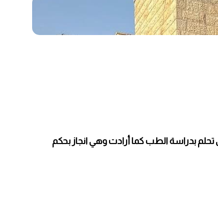
لسرطان أثناء تقديمها امتحان الثانوية العامة التجريبي ، الطالبة رنا سمير عساف حصلت على معدل 88 وهي تحلم بدراسة الطب كما أرادت وهي انجاز بحكم