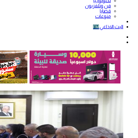
تكنولوجيا
فن وتلفزيون
قضايا
منوعات
فيديو
البث الاذاعي
FM
الوضع
المظلم