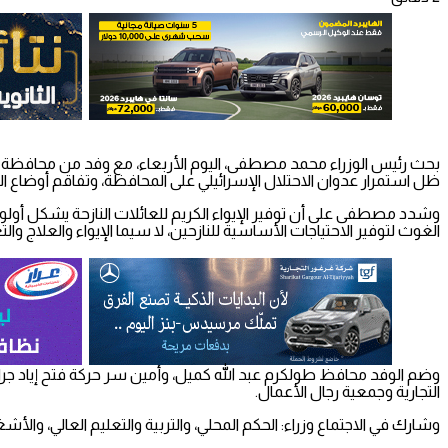
بحث رئيس الوزراء محمد مصطفى، اليوم الأربعاء، مع وفد من محافظة طولكر
ظل استمرار عدوان الاحتلال الإسرائيلي على المحافظة، وتفاقم أوضاع العا
وشدد مصطفى على أن توفير الإيواء الكريم للعائلات النازحة يشكل أولوية،
الغوث لتوفير الاحتياجات الأساسية للنازحين، لا سيما الإيواء والعلاج وا
وضم الوفد محافظ طولكرم عبد الله كميل، وأمين سر حركة فتح إياد جر
التجارية وجمعية رجال الأعمال.
وشارك في الاجتماع وزراء: الحكم المحلي، والتربية والتعليم العالي، والأش