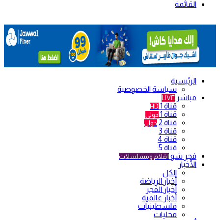
القائمة
الرئيسية
سياسة الخصوصية
مباشر
LIVE
قناة 1
HD
قناة 1
دولي
قناة 2
دولي
قناة 3
قناة 4
قناة 5
فجر شو
أفلام ومسلسلات
الأخبار
الكل
أخبار الرياضة
أخبار الفجر
أخبار عالمية
فلسطينيات
محليات