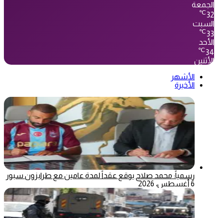
الجمعة
℃
32
السبت
℃
33
الأحد
℃
34
الأثنين
الأشهر
الأخيرة
رسمياً: محمد صلاح يوقع عقداً لمدة عامين مع طرابزون سبور
6 أغسطس، 2026