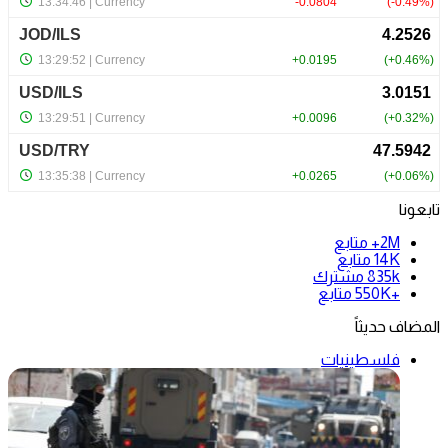
تابعونا
2M+
متابع
14K
متابع
835k
مشترك
+550K
متابع
المضاف حديثاً
فلسطينيات