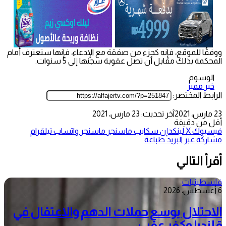
ووفقُا للموقع، فإنه كجزء من صفقة مع الإدعاء، فإنها ستعترف أمام
المحكمة بذلك مقابل أن تصل عقوبة سجنها إلى 5 سنوات.
الوسوم
خبر مميز
الرابط المختصر:
23 مارس، 2021
آخر تحديث: 23 مارس، 2021
أقل من دقيقة
فيسبوك
‫X
لينكدإن
سكايب
ماسنجر
ماسنجر
واتساب
تيلقرام
مشاركة عبر البريد
طباعة
أقرأ التالي
فلسطينيات
6 أغسطس، 2026
الاحتلال يوسع حملات الدهم والاعتقال في
قلنديا وكفر عقب