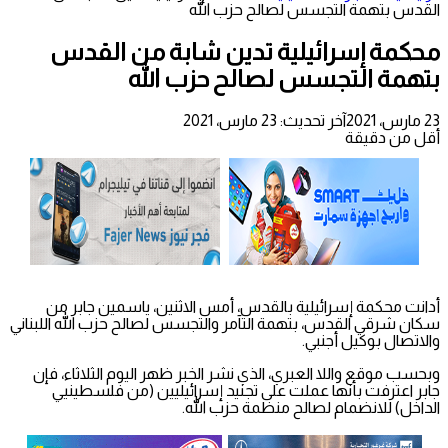
القدس بتهمة التجسس لصالح حزب الله
محكمة إسرائيلية تدين شابة من القدس
بتهمة التجسس لصالح حزب الله
23 مارس، 2021
آخر تحديث: 23 مارس، 2021
أقل من دقيقة
أدانت محكمة إسرائيلية بالقدس، أمس الاثنين، ياسمين جابر من
سكان شرقي القدس، بتهمة التآمر والتجسس لصالح حزب الله اللبناني
والاتصال بوكيل أجنبي.
وبحسب موقع واللا العبري، الذي نشر الخبر ظهر اليوم الثلاثاء، فإن
جابر اعترفت بأنها عملت على تجنيد إسرائيليين (من فلسطينيي
الداخل) للانضمام لصالح منظمة حزب الله.