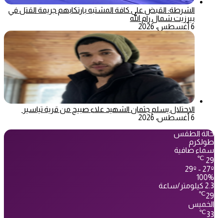
الشرطة: القبض على كافة المشتبه بارتكابهم جريمة القتل في
بيرزيت شمال رام الله
6 أغسطس، 2026
الاحتلال يسلم جثمان الشهيد علاء صبيح من قرية تياسير
6 أغسطس، 2026
حالة الطقس
طولكرم
سماء صافية
℃
29
29º - 27º
100%
2.3 كيلومتر/ساعة
℃
29
الخميس
℃
33