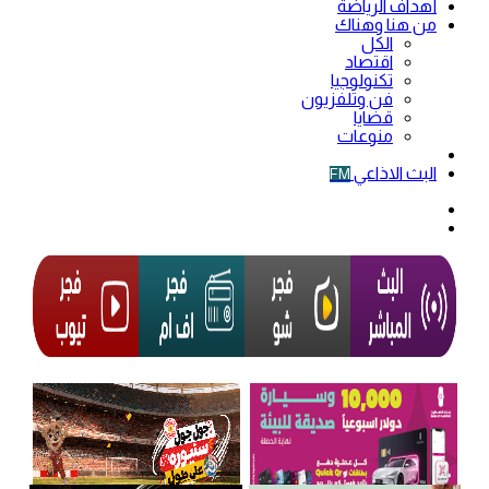
أهداف الرياضة
من هنا وهناك
الكل
اقتصاد
تكنولوجيا
فن وتلفزيون
قضايا
منوعات
فيديو
البث الاذاعي
FM
الوضع
المظلم