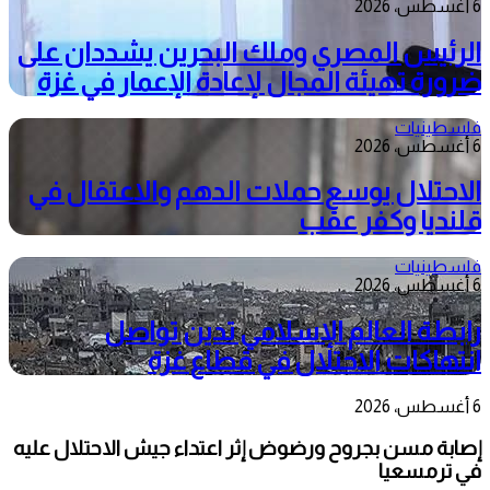
6 أغسطس، 2026
الرئيس المصري وملك البحرين يشددان على
ضرورة تهيئة المجال لإعادة الإعمار في غزة
فلسطينيات
6 أغسطس، 2026
الاحتلال يوسع حملات الدهم والاعتقال في
قلنديا وكفر عقب
فلسطينيات
6 أغسطس، 2026
رابطة العالم الإسلامي تدين تواصل
انتهاكات الاحتلال في قطاع غزة
6 أغسطس، 2026
إصابة مسن بجروح ورضوض إثر اعتداء جيش الاحتلال عليه
في ترمسعيا