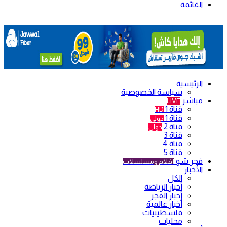
القائمة
الرئيسية
سياسة الخصوصية
مباشر
LIVE
قناة 1
HD
قناة 1
دولي
قناة 2
دولي
قناة 3
قناة 4
قناة 5
فجر شو
أفلام ومسلسلات
الأخبار
الكل
أخبار الرياضة
أخبار الفجر
أخبار عالمية
فلسطينيات
محليات