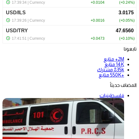
تابعونا
2M+
متابع
14K
متابع
835k
مشترك
+550K
متابع
المضاف حديثاً
فلسطينيات