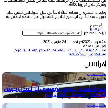
في المستشفيات لا تزال مرتفعة، حيث تبلغ في بعض المستشفيات
ومراكز علاج كورونا 100%.
وتابع د. الشخرة أن هناك إقبالاً لافتاً من قبل المواطنين لتلقي لقاح
كورونا، مطالباً من الجمهور الالتزام بالتسجيل عبر المنصة الالكترونية.
الوسوم
خبر مميز
الرابط المختصر:
24 مارس، 2021
آخر تحديث: 24 مارس، 2021
أقل من دقيقة
فيسبوك
‫X
لينكدإن
سكايب
ماسنجر
ماسنجر
واتساب
تيلقرام
مشاركة عبر البريد
طباعة
أقرأ التالي
فلسطينيات
6 أغسطس، 2026
إصابة مسن بجروح ورضوض إثر اعتداء جيش
الاحتلال عليه في ترمسعيا
فلسطينيات