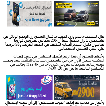
قال المتحدث باسم وزارة الصحة د. كمال الشخرة إن الوضع الوبائي في
فلسطين لا يزال خطيراً، مبيناً أن 206 مصابين بفيروس كورونا
يعالجون داخل أقسام العناية المكثفة في الضفة الغربية، و58 مريضاً
على أجهزة التنفس الاصطناعي.
وأضاف الشخرة أن هذا الرقم لأعداد المصابين في غرفة العناية
المكثفة يسجل لأول مرة في فلسطين منذ بداية الجائحة، فيما وصلت
نسبة إيجابية فحوصات فيروس كورونا ما بين 16-22%، وكانت في
الأسابيع الماضية ما بين من 20- 30%.
وأشار في حديث مع إذاعة “صوت فلسطين” إلى أن نسبة الإشغال