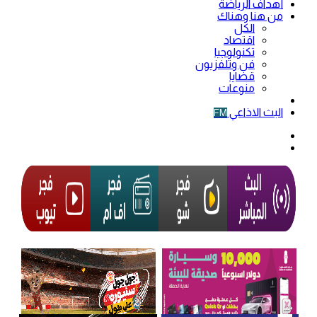
أهداف الرياضة
من هنا وهناك
الكل
اقتصاد
تكنولوجيا
فن وتلفزيون
قضايا
منوعات
فيديو
البث الاذاعي
FM
الوضع
المظلم