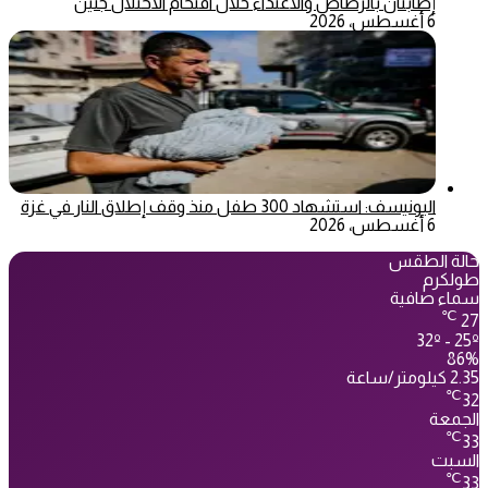
إصابتان بالرصاص والاعتداء خلال اقتحام الاحتلال جنين
6 أغسطس، 2026
اليونيسف: استشهاد 300 طفل منذ وقف إطلاق النار في غزة
6 أغسطس، 2026
حالة الطقس
طولكرم
سماء صافية
℃
27
32º - 25º
86%
2.35 كيلومتر/ساعة
℃
32
الجمعة
℃
33
السبت
℃
33