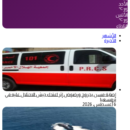
الأحد
℃
35
الأثنين
℃
35
الثلاثاء
الأشهر
الأخيرة
إصابة مسن بجروح ورضوض إثر اعتداء جيش الاحتلال عليه في
ترمسعيا
6 أغسطس، 2026