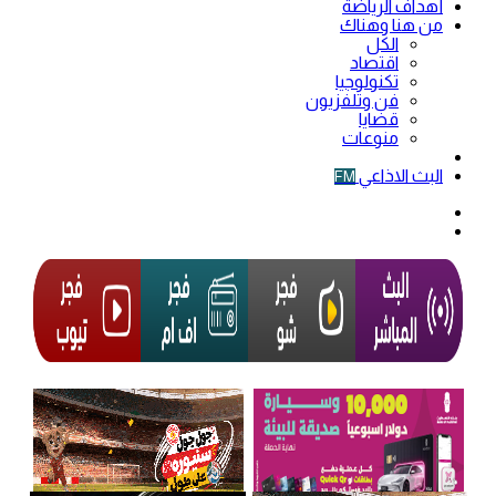
أهداف الرياضة
من هنا وهناك
الكل
اقتصاد
تكنولوجيا
فن وتلفزيون
قضايا
منوعات
فيديو
البث الاذاعي
FM
الوضع
المظلم