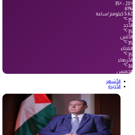
35º - 28º
61%
5.62 كيلومتر/ساعة
℃
35
الأحد
℃
35
الأثنين
℃
35
الثلاثاء
℃
35
الأربعاء
℃
36
الخميس
الأشهر
الأخيرة