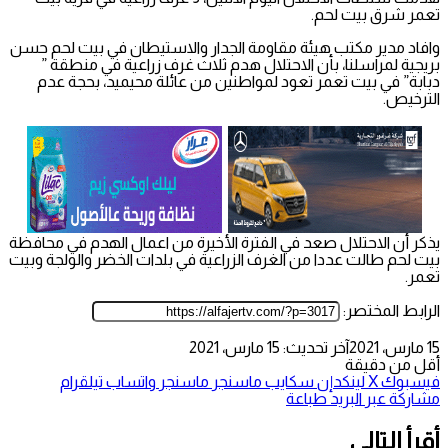
تعمر شرق بيت لحم.
وافاد مدير مكتب هيئة مقاومة الجدار والاستيطان في بيت لحم حسن
بريجية لمراسلنا، بأن الاحتلال هدم ثلاث غرف زراعية في منطقة ”
دبابة” في بيت تعمر تعود لمواطنين من عائلة محيميد، بحجة عدم
الترخيص.
يذكر أن الاحتلال صعد في الفترة الأخيرة من اعمال الهدم في محافظة
بيت لحم طالت عددا من الغرف الزراعية في بلدات الخضر والولجة وبيت
تعمر.
الرابط المختصر:
15 مارس، 2021
آخر تحديث: 15 مارس، 2021
أقل من دقيقة
فيسبوك
‫X
لينكدإن
سكايب
ماسنجر
ماسنجر
واتساب
تيلقرام
مشاركة عبر البريد
طباعة
أقرأ التالي