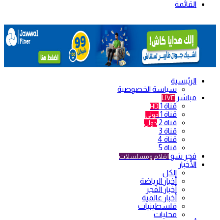
القائمة
الرئيسية
سياسة الخصوصية
مباشر
LIVE
قناة 1
HD
قناة 1
دولي
قناة 2
دولي
قناة 3
قناة 4
قناة 5
فجر شو
أفلام ومسلسلات
الأخبار
الكل
أخبار الرياضة
أخبار الفجر
أخبار عالمية
فلسطينيات
محليات