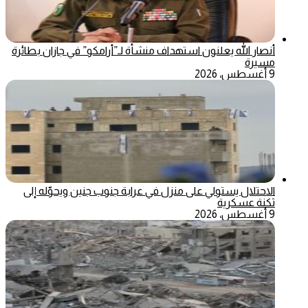
أنصار الله يعلنون استهداف منشأة لـ”أرامكو” في جازان بطائرة
مسيرة
9 أغسطس، 2026
الاحتلال يستولي على منزل في عرابة جنوب جنين ويحوّله إلى
ثكنة عسكرية
9 أغسطس، 2026