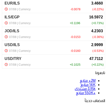
تابعونا
2M+
متابع
14K
متابع
835k
مشترك
+550K
متابع
المضاف حديثاً