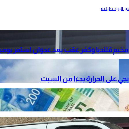
ر البريد
طباعة
خيم قلنديا وكفر عقب بعد عدوان استمر يومي
دريجي على الحرارة بدءا من السبت