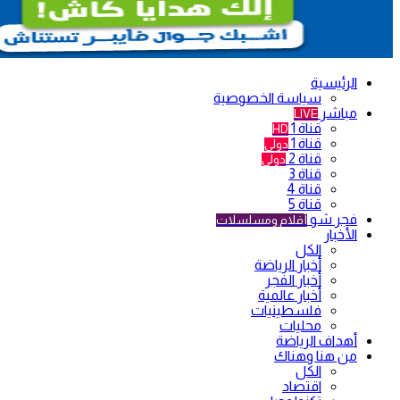
الرئيسية
سياسة الخصوصية
مباشر
LIVE
قناة 1
HD
قناة 1
دولي
قناة 2
دولي
قناة 3
قناة 4
قناة 5
فجر شو
أفلام ومسلسلات
الأخبار
الكل
أخبار الرياضة
أخبار الفجر
أخبار عالمية
فلسطينيات
محليات
أهداف الرياضة
من هنا وهناك
الكل
اقتصاد