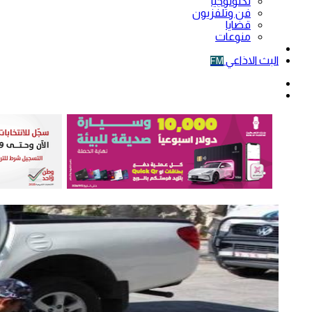
تكنولوجيا
فن وتلفزيون
قضايا
منوعات
فيديو
البث الاذاعي
FM
الوضع
المظلم