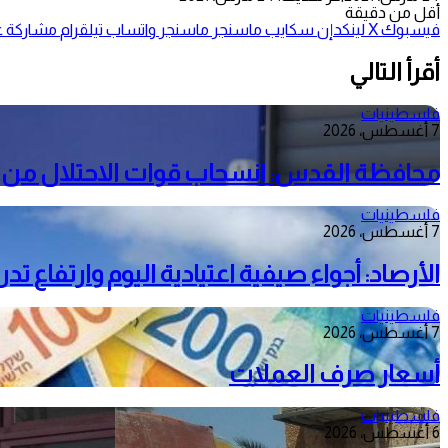
أقل من دقيقة
فيسبوك
‫X
لينكدإن
سكايب
ماسنجر
ماسنجر
واتساب
تيلقرام
مشاركة عب
أقرأ التالي
فلسطينيات
7 أغسطس، 2026
محافظة القدس: انسحاب قوات الاحتلال من م
فلسطينيات
7 أغسطس، 2026
الأرصاد: أجواء صيفية اعتيادية اليوم وارتفاع ت
فلسطينيات
7 أغسطس، 2026
أسعار صرف العملات
فلسطينيات
6 أغسطس، 2026