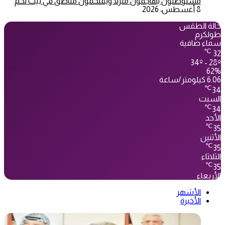
مستوطنون يهاجمون منزلا ويقتحمون مناطق في بيت لحم
8 أغسطس، 2026
حالة الطقس
طولكرم
سماء صافية
℃
32
34º - 28º
62%
6.06 كيلومتر/ساعة
℃
34
السبت
℃
34
الأحد
℃
35
الأثنين
℃
35
الثلاثاء
℃
35
الأربعاء
الأشهر
الأخيرة