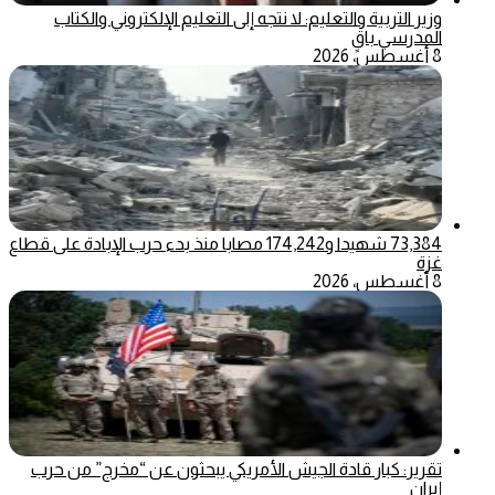
وزير التربية والتعليم: لا نتجه إلى التعليم الإلكتروني والكتاب
المدرسي باقٍ
8 أغسطس، 2026
73,384 شهيدا و174,242 مصابا منذ بدء حرب الإبادة على قطاع
غزة
8 أغسطس، 2026
تقرير: كبار قادة الجيش الأمريكي يبحثون عن “مخرج” من حرب
إيران