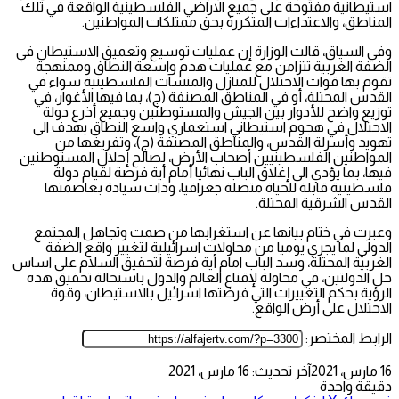
استيطانية مفتوحة على جميع الاراضي الفلسطينية الواقعة في تلك
المناطق، والاعتداءات المتكررة بحق ممتلكات المواطنين.
وفي السياق، قالت الوزارة إن عمليات توسيع وتعميق الاستيطان في
الضفة الغربية تتزامن مع عمليات هدم واسعة النطاق وممنهجة
تقوم بها قوات الاحتلال للمنازل والمنشآت الفلسطينية سواء في
القدس المحتلة، أو في المناطق المصنفة (ج)، بما فيها الأغوار، في
توزيع واضح للأدوار بين الجيش والمستوطنين وجميع أذرع دولة
الاحتلال في هجوم استيطاني استعماري واسع النطاق يهدف الى
تهويد وأسرلة القدس، والمناطق المصنفة (ج)، وتفريغها من
المواطنين الفلسطينيين أصحاب الأرض، لصالح إحلال المستوطنين
فيها، بما يؤدي الى إغلاق الباب نهائيا أمام أية فرصة لقيام دولة
فلسطينية قابلة للحياة متصلة جغرافيا، وذات سيادة بعاصمتها
القدس الشرقية المحتلة.
وعبرت في ختام بيانها عن استغرابها من صمت وتجاهل المجتمع
الدولي لما يجري يوميا من محاولات اسرائيلية لتغيير واقع الضفة
الغربية المحتلة، وسد الباب امام أية فرصة لتحقيق السلام على اساس
حل الدولتين، في محاولة لإقناع العالم والدول باستحالة تحقيق هذه
الرؤية بحكم التغييرات التي فرضتها اسرائيل بالاستيطان، وقوة
الاحتلال على أرض الواقع.
الرابط المختصر:
16 مارس، 2021
آخر تحديث: 16 مارس، 2021
دقيقة واحدة