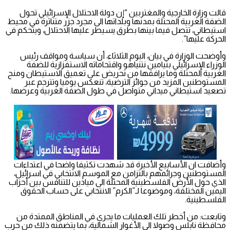
قالت وزارة الخارجية والمغتربين “إن دولة الاحتلال الإسرائيلي تحول
الضفة الغربية المحتلة بمدنها وبلداتها الى مجرد جزر متناثرة في محيط
استيطاني، تتصل فيما بينها بطرق يسيطر عليها الاحتلال، ويتحكم في
الحركة عليها”.
وأوضحت الوزارة في بيان، اليوم الثلاثاء، أن سياسة ومواقف رئيس
الوزراء الإسرائيلي بنيامين نتنياهو واقتحاماته الاستفزازية للضفة
الغربية المحتلة وما يرافقها من تحريض على تعميق الاستيطان ومنح
المستوطنين المزيد من جوائز الترضية، تنعكس يوميا وتترجم عبر
تصعيد استيطاني ميداني متواصل في طول الضفة الغربية وعرضها.
وأضافت ان الأسابيع الأخيرة قد شهدت تكثيفا واضحا في اعتداءات
المستوطنين وجرائمهم بالتزامن مع الموسم الانتخابي في اسرائيل،
الذي حول الأرض الفلسطينية المحتلة الى ميادين للتنافس بين أحزاب
اليمين المختلفة، وموضوعا لـ”الكرم” الانتخابي على حساب الحقوق
الفلسطينية.
وتابعت: من أخطر تلك العمليات ما يجري في المناطق الممتدة من
محافظة نابلس وصولا الى الأغوار الشمالية، بما يتضمنه ذلك من حرب