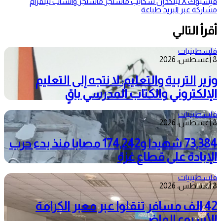
فيسبوك
‫X
لينكدإن
سكايب
ماسنجر
ماسنجر
واتساب
تيلقرام
مشاركة عبر البريد
طباعة
أقرأ التالي
فلسطينيات
8 أغسطس، 2026
وزير التربية والتعليم: لا نتجه إلى التعليم
الإلكتروني والكتاب المدرسي باقٍ
فلسطينيات
8 أغسطس، 2026
73,384 شهيدا و174,242 مصابا منذ بدء حرب
الإبادة على قطاع غزة
فلسطينيات
8 أغسطس، 2026
42 الف مسافر تنقلوا عبر معبر الكرامة
الأسبوع الماضي