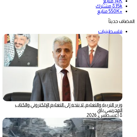
14K
متابع
835k
مشترك
+550K
متابع
المضاف حديثاً
فلسطينيات
وزير التربية والتعليم: لا نتجه إلى التعليم الإلكتروني والكتاب
المدرسي باقٍ
8 أغسطس، 2026