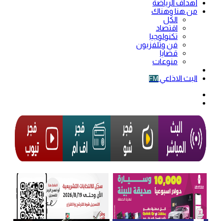
أهداف الرياضة
من هنا وهناك
الكل
اقتصاد
تكنولوجيا
فن وتلفزيون
قضايا
منوعات
فيديو
البث الاذاعي
FM
الوضع
المظلم