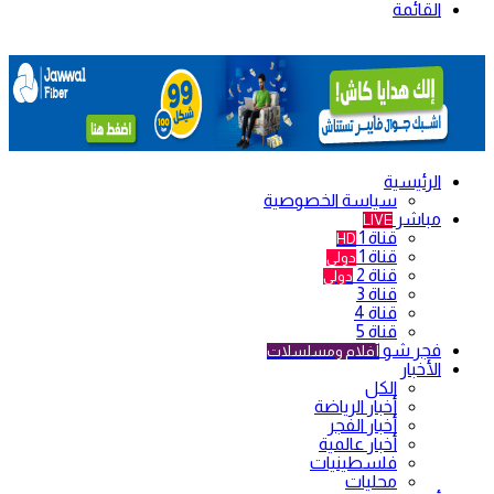
القائمة
الرئيسية
سياسة الخصوصية
مباشر
LIVE
قناة 1
HD
قناة 1
دولي
قناة 2
دولي
قناة 3
قناة 4
قناة 5
فجر شو
أفلام ومسلسلات
الأخبار
الكل
أخبار الرياضة
أخبار الفجر
أخبار عالمية
فلسطينيات
محليات