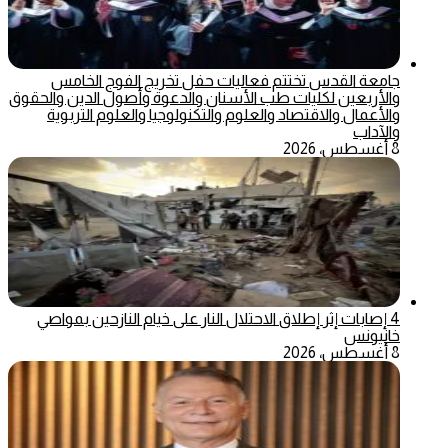
جامعة القدس تختتم فعاليات حفل تخريج الفوج الخامس
والأربعين لكليات طب الأسنان والدعوة وأصول الدين والحقوق
والأعمال والاقتصاد والعلوم والتكنولوجيا والعلوم التربوية
والآداب
8 أغسطس، 2026
4 إصابات إثر إطلاق الاحتلال النار على خيام النازحين بمواصي
خانيونس
8 أغسطس، 2026