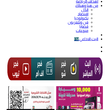
أهداف الرياضة
من هنا وهناك
الكل
اقتصاد
تكنولوجيا
فن وتلفزيون
قضايا
منوعات
فيديو
البث الاذاعي
FM
الوضع
المظلم