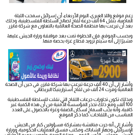
زعم موقع واللا العبري، اليوم الأربعاء، أن إسرائيل سمحت الليلة
الماضية، بنقل 64 ألف جرعة لقاح لصالح السلطة الفلسطينية، وذلك
بعد أن تبرعت بها منظمة الصحة العالمية بالتعاون مع شركة فايزر.
وبحسب الموقع، فإن الخطوة تمت بعد موافقة وزارة الجيش عليها،
مشيرًا إلى أنه سيتم تزويد قطاع غزة بحصة منها.
وأشار إلى أن 40 ألف جرعة تبرعت بها شركة فايزر، في حين أن الصحة
العالمية وفرت 24 ألف من لقاح أسترازينيكا البريطاني.
وبذلك تكون تجاوزات جرعات اللقاح التي نقلت للسلطة الفلسطينية
100 ألف، ومع ذلك تحذر المؤسسة الأمنية من أن هذه الكمية غير
كافية، وأنه يجب السماح لسكان الضفة وغزة بالحصول على العدد
المناسب من اللقاحات. كما ذكر الموقع.
وأشار إلى أنه جرت مناقشة بمشاركة مسؤولين كبار من الجيش
الإسرائيلي وجهاز الشاباك، ومكتب منسق العمليات الحكومية، ووزارة
الجيش، ومجلس الأمن القومي، ووزارة الصحة، وأوصت جميع الأطراف