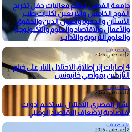
جامعة القدس تختتم فعاليات حفل تخريج
الفوج الخامس والأربعين لكليات طب
الأسنان والدعوة وأصول الدين والحقوق
والأعمال والاقتصاد والعلوم والتكنولوجيا
والعلوم التربوية والآداب
فلسطينيات
8 أغسطس، 2026
4 إصابات إثر إطلاق الاحتلال النار على خيام
النازحين بمواصي خانيونس
فلسطينيات
8 أغسطس، 2026
بشار المصري: الاحتلال يستخدم أدوات
اقتصادية لإضعاف الاقتصاد الوطني
فلسطينيات
8 أغسطس، 2026