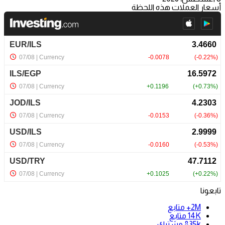
أسعار العملات هذه اللحظة
تابعونا
2M+
متابع
14K
متابع
835k
مشترك