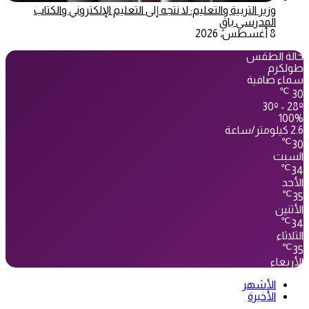
وزير التربية والتعليم: لا نتجه إلى التعليم الإلكتروني والكتاب
المدرسي باقٍ
8 أغسطس، 2026
حالة الطقس
طولكرم
سماء صافية
℃
30
30º - 28º
100%
2.6 كيلومتر/ساعة
℃
30
السبت
℃
34
الأحد
℃
35
الأثنين
℃
34
الثلاثاء
℃
35
الأربعاء
الأشهر
الأخيرة