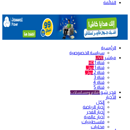
القائمة
الرئيسية
سياسة الخصوصية
مباشر
LIVE
قناة 1
HD
قناة 1
دولي
قناة 2
دولي
قناة 3
قناة 4
قناة 5
فجر شو
أفلام ومسلسلات
الأخبار
الكل
أخبار الرياضة
أخبار الفجر
أخبار عالمية
فلسطينيات
محليات