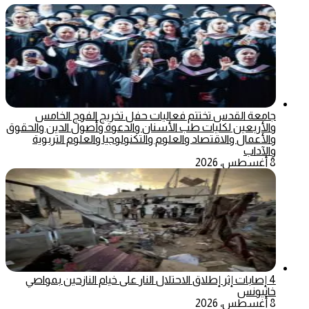
جامعة القدس تختتم فعاليات حفل تخريج الفوج الخامس
والأربعين لكليات طب الأسنان والدعوة وأصول الدين والحقوق
والأعمال والاقتصاد والعلوم والتكنولوجيا والعلوم التربوية
والآداب
8 أغسطس، 2026
4 إصابات إثر إطلاق الاحتلال النار على خيام النازحين بمواصي
خانيونس
8 أغسطس، 2026