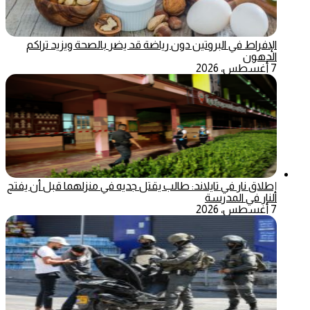
الإفراط في البروتين دون رياضة قد يضر بالصحة ويزيد تراكم
الدهون
7 أغسطس، 2026
إطلاق نار في تايلاند: طالب يقتل جديه في منزلهما قبل أن يفتح
النار في المدرسة
7 أغسطس، 2026