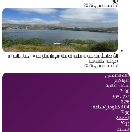
يناير
7 أغسطس، 2026
الأرصاد: أجواء صيفية اعتيادية اليوم وارتفاع تدريجي على الحرارة
بدءا من السبت
7 أغسطس، 2026
حالة الطقس
طولكرم
سماء صافية
℃
30
30º - 27º
82%
3.04 كيلومتر/ساعة
℃
30
الجمعة
℃
33
السبت