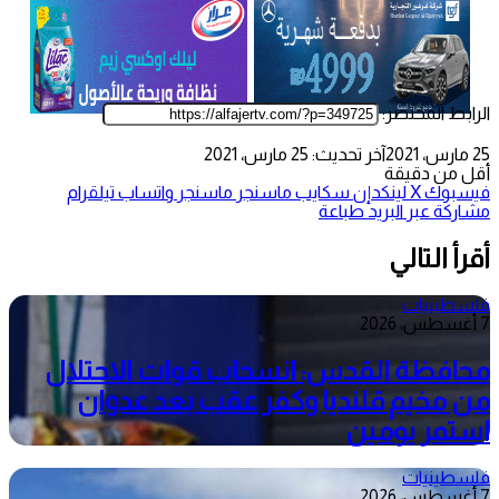
الرابط المختصر:
25 مارس، 2021
آخر تحديث: 25 مارس، 2021
أقل من دقيقة
فيسبوك
‫X
لينكدإن
سكايب
ماسنجر
ماسنجر
واتساب
تيلقرام
مشاركة عبر البريد
طباعة
أقرأ التالي
فلسطينيات
7 أغسطس، 2026
محافظة القدس: انسحاب قوات الاحتلال
من مخيم قلنديا وكفر عقب بعد عدوان
استمر يومين
فلسطينيات
7 أغسطس، 2026