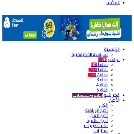
القائمة
الرئيسية
سياسة الخصوصية
مباشر
LIVE
قناة 1
HD
قناة 1
دولي
قناة 2
دولي
قناة 3
قناة 4
قناة 5
فجر شو
أفلام ومسلسلات
الأخبار
الكل
أخبار الرياضة
أخبار الفجر
أخبار عالمية
فلسطينيات
محليات