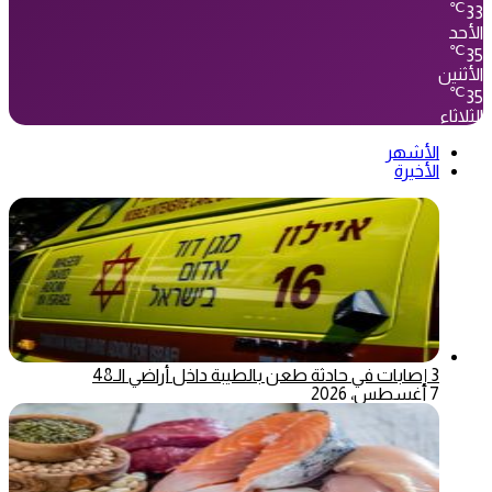
℃
33
الأحد
℃
35
الأثنين
℃
35
الثلاثاء
الأشهر
الأخيرة
3 إصابات في حادثة طعن بالطيبة داخل أراضي الـ48
7 أغسطس، 2026