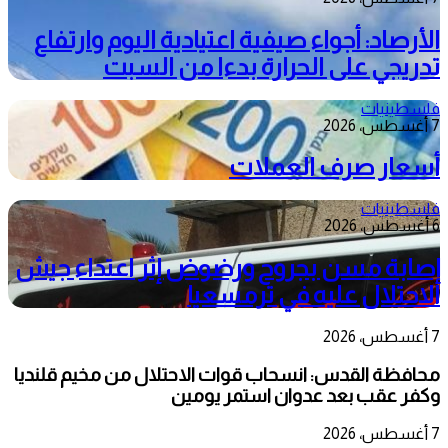
الأرصاد: أجواء صيفية اعتيادية اليوم وارتفاع
تدريجي على الحرارة بدءا من السبت
فلسطينيات
7 أغسطس، 2026
أسعار صرف العملات
فلسطينيات
6 أغسطس، 2026
إصابة مسن بجروح ورضوض إثر اعتداء جيش
الاحتلال عليه في ترمسعيا
7 أغسطس، 2026
محافظة القدس: انسحاب قوات الاحتلال من مخيم قلنديا
وكفر عقب بعد عدوان استمر يومين
7 أغسطس، 2026