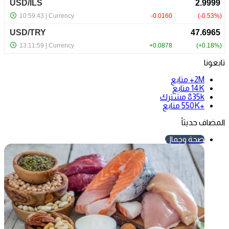
تابعونا
2M+
متابع
14K
متابع
835k
مشترك
+550K
متابع
المضاف حديثاً
صحة وجمال