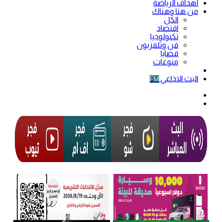
أهداف الرياضة
من هنا وهناك
الكل
اقتصاد
تكنولوجيا
فن وتلفزيون
قضايا
منوعات
فيديو
البث الاذاعي
FM
الوضع
المظلم