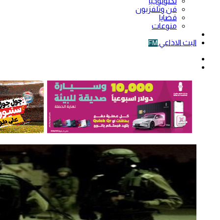
تكنولوجيا
فن وتلفزيون
قضايا
منوعات
فيديو
البث الاذاعي
FM
الوضع
المظلم