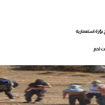
 بؤرة استعمارية
ت لحم