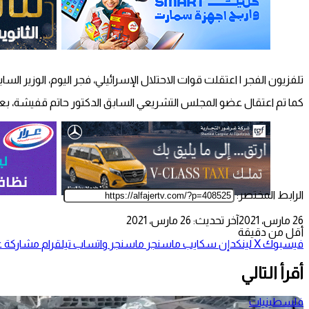
تلفزيون الفجر | اعتقلت قوات الاحتلال الإسرائيلي، فجر اليوم، الوزير 
كما تم اعتقال عضو المجلس التشريعي السابق الدكتور حاتم قفيشة، بعد 
الرابط المختصر:
26 مارس، 2021
آخر تحديث: 26 مارس، 2021
أقل من دقيقة
فيسبوك
‫X
لينكدإن
سكايب
ماسنجر
ماسنجر
واتساب
تيلقرام
مشاركة عب
أقرأ التالي
فلسطينيات