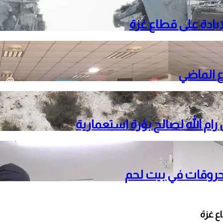
م الله لصالح بؤرة استعمارية
حروقات في بيت لحم