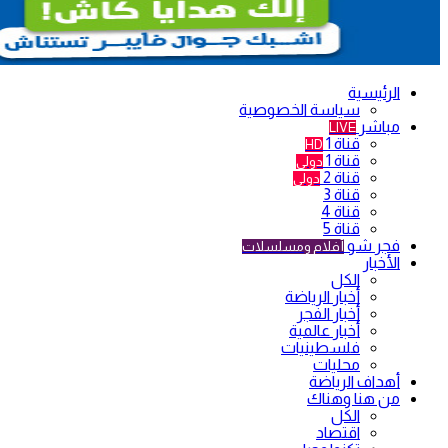
الرئيسية
سياسة الخصوصية
مباشر
LIVE
قناة 1
HD
قناة 1
دولي
قناة 2
دولي
قناة 3
قناة 4
قناة 5
فجر شو
أفلام ومسلسلات
الأخبار
الكل
أخبار الرياضة
أخبار الفجر
أخبار عالمية
فلسطينيات
محليات
أهداف الرياضة
من هنا وهناك
الكل
اقتصاد