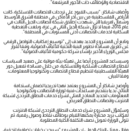
الاقتصادية والوظائف ذات الأجور المرتفعة”.
وأضاف شانكار: “بسبب القيود على ترددات الاتصالات اللاسلكية، كانت
الأراضي الفلسطينية من بين آخر الأماكن في منطقة الشرق الأوسط
وشمال افريقيا التي شهدت إطلاق شبكة اتصالات الجيل الثالث في
عام 2018، فيما لا تزال شبكة الجيل الثاني في غزة، وبلغت التغطية
السكانية لخدمات الاتصالات أدنى المستويات في المنطقة”.
وتابع أن المشروع الجديد يهدف إلى “توسيع إمكانيات التواصل الرقمي
عن طريق مساندة تطوير البنية التحتية للألياف الضوئية، وفقا لقرار
مجلس الوزراء الأخير بإنشاء شركة حكومية للألياف الضوئية”.
وسيساعد المشروع أيضا على تهيئة بيئة مواتية على صعيد السياسات
لقطاع الاتصالات السلكية واللاسلكية، من خلال مساندة تفعيل دور
الهيئة الفلسطينية لتنظيم قطاع الاتصالات وتكنولوجيا المعلومات،
وفقا للبيان.
وأوضح شانكار أن المشروع يعتمد نهجا تدريجيا لضمان استدامة
النتائج، بدءا بتقديم مساعدات فنية لوزارة الاتصالات وتكنولوجيا
المعلومات لتحديد النماذج المثلى لشراء خدمات النطاق الترددي لشبكة
الانترنت واتصالات النطاق العريض.
وسيُموِّل المشروع شراء خدمات النطاق الترددي لشبكة الانترنت
لمكاتب بريد مختارة يمكنها القيام بوظائف نقاط وصول رقمية، ثم
تتولَّى الوزارة تمويل نصف التكلفة الكلية المطلوبة.
وقال ممثل البنك الدولي إن المشروع “سيبحث خيارات إضافية لتحقيق