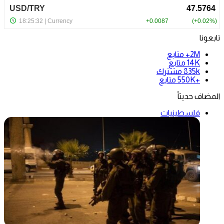
تابعونا
2M+
متابع
14K
متابع
835k
مشترك
+550K
متابع
المضاف حديثاً
فلسطينيات