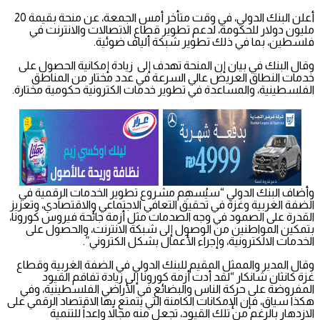
أعلن البنك الدولي، في وقت متأخر أمس الجمعة، عن منحة بقيمة 20
مليون دولار للحكومة، لدعم تطوير قطاع الاتصالات والانترنت في
فلسطين، بما في ذلك تطوير شبكة ألياف ضوئية.
وقال البنك في بيان إن المنحة تهدف إلى زيادة إمكانية الحصول على
خدمات النطاق العريض عالي السرعة في عدد مختار من المناطق
الفلسطينية، والمساعدة في تطوير خدمات الكترونية حكومية مختارة.
وأضاف البنك الدولي “سيُسهِم مشروع تطوير الخدمات الرقمية في
الضفة الغربية وغزة في تحقيق التعافي الاجتماعي والاقتصادي، وتعزيز
القدرة على الصمود في وجه الصدمات مثل أزمة جائحة فيروس كورونا،
بتمكين المواطنين من الوصول إلى شبكة الانترنت، والحصول على
الخدمات الالكترونية، وإجراء الأعمال بشكل الكتروني”.
وقال المدير والممثل المقيم للبنك الدولي في الضفة الغربية وقطاع
غزة كانثان شانكار “لقد أدت أزمة كورونا إلى زيادة تفاقم القيود
المفروضة على حركة الناس والبضائع في الأراضي الفلسطينية، وفي
هكذا سياق، فإن الإمكانات الكامنة التي يتمتع بها الاقتصاد الرقمي على
الازدهار بالرغم من تلك القيود، تجعل منه مجالاً واعداً للتنمية