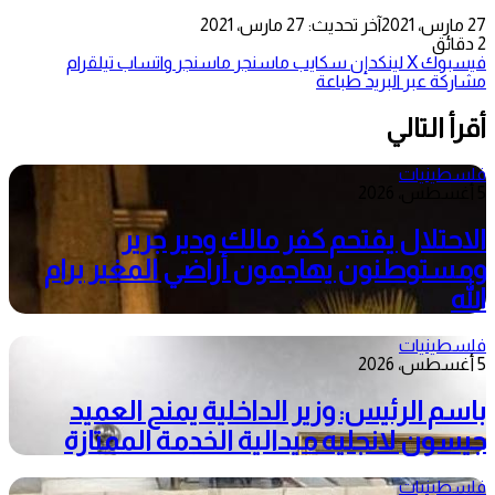
27 مارس، 2021
آخر تحديث: 27 مارس، 2021
2 دقائق
فيسبوك
‫X
لينكدإن
سكايب
ماسنجر
ماسنجر
واتساب
تيلقرام
مشاركة عبر البريد
طباعة
أقرأ التالي
فلسطينيات
5 أغسطس، 2026
الاحتلال يقتحم كفر مالك ودير جرير
ومستوطنون يهاجمون أراضي المغير برام
الله
فلسطينيات
5 أغسطس، 2026
باسم الرئيس: وزير الداخلية يمنح العميد
جيسون لانجليه ميدالية الخدمة الممتازة
فلسطينيات