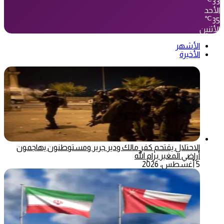
33
الأحد
℃
35
الأثنين
الأشهر
الأخيرة
الاحتلال يقتحم كفر مالك ودير جرير ومستوطنون يهاجمون
أراضي المغير برام الله
5 أغسطس، 2026