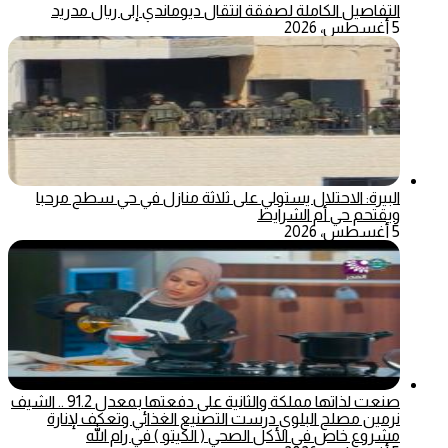
التفاصيل الكاملة لصفقة انتقال ديوماندي إلى ريال مدريد
5 أغسطس، 2026
البيرة: الاحتلال يستولي على ثلاثة منازل في حي سطح مرحبا
ويقتحم حي أم الشرايط
5 أغسطس، 2026
صنعت لذاتها مملكة والثانية على دفعتها بمعدل 91.2 .. الشيف
نرمين مصلح البلوي درست التصنيع الغذائي وتعكف لإنارة
مشروع خاص في الأكل الصحي ( الكيتو ) في رام الله