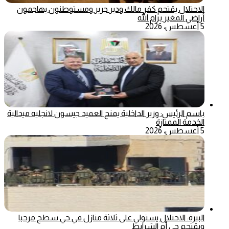
الاحتلال يقتحم كفر مالك ودير جرير ومستوطنون يهاجمون
أراضي المغير برام الله
5 أغسطس، 2026
باسم الرئيس: وزير الداخلية يمنح العميد جيسون لانجليه ميدالية
الخدمة الممتازة
5 أغسطس، 2026
البيرة: الاحتلال يستولي على ثلاثة منازل في حي سطح مرحبا
ويقتحم حي أم الشرايط