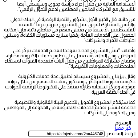
الاستدامة المالية من خلال إجراء دراسة جدوى، وسيسعى أيضا
للتنسيق مع الشركاء المانحين المهتمين لدعم التحوُّل الرقمي”.
من جانبه، قال الخبير الأول بشؤون التنمية الرقمية في البنك الدولي
والرئيس المشارك لفريق عمل المشروع جيروم بيزينا “بالنسبة
للفلسطينيين لا سيما من يعيش منهم في مناطق نائية، فإن إمكانية
الحصول على الخدمات العامة رقميا ستزيد مستويات الكفاءة، وستلبي
احتياجات الأفراد والشركات”.
وأضاف: “يتبنَّى المشروع الجديد نموذجا لتقديم الخدمات يتركَّز على
المواطن. وفي البداية، وسيعمل على تطوير خدمات الكترونية مختارة،
وضمان مشاركة المواطنين من خلال آليات متعددة القنوات لاستقاء
الملاحظات والمعلومات التقييمية”.
وقال بيزينا إن المشروع سيساند تطبيق عدة خدمات الكترونية
حكومية محورها المواطن، وستكون متاحة للجمهور من خلال بوابة
موحدة، ومركز استجابة طارئة يعتمد على التكنولوجيا الرقمية للحوادث
في أنحاء الضفة الغربية.
كما سيُقدِّم المشروع التمويل لتدعيم البيئة القانونية والتنظيمية
الداعمة لتيسير تقديم الخدمات الالكترونية من الحكومة إلى المواطنين
ومن الحكومة إلى الشركات
الوسوم
خبر مميز
الرابط المختصر: