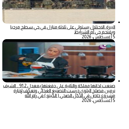
البيرة: الاحتلال يستولي على ثلاثة منازل في حي سطح مرحبا
ويقتحم حي أم الشرايط
5 أغسطس، 2026
صنعت لذاتها مملكة والثانية على دفعتها بمعدل 91.2 .. الشيف
نرمين مصلح البلوي درست التصنيع الغذائي وتعكف لإنارة
مشروع خاص في الأكل الصحي ( الكيتو ) في رام الله
5 أغسطس، 2026
‫X
تيلقرام
ماسنجر
ماسنجر
واتساب
فيسبوك