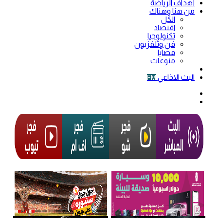
أهداف الرياضة
من هنا وهناك
الكل
اقتصاد
تكنولوجيا
فن وتلفزيون
قضايا
منوعات
فيديو
البث الاذاعي
FM
الوضع
المظلم