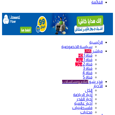
القائمة
الرئيسية
سياسة الخصوصية
مباشر
LIVE
قناة 1
HD
قناة 1
دولي
قناة 2
دولي
قناة 3
قناة 4
قناة 5
فجر شو
أفلام ومسلسلات
الأخبار
الكل
أخبار الرياضة
أخبار الفجر
أخبار عالمية
فلسطينيات
محليات