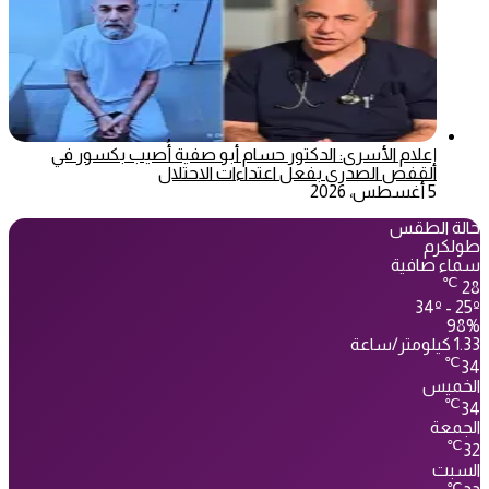
إعلام الأسرى: الدكتور حسام أبو صفية أُصيب بكسور في
القفص الصدري بفعل اعتداءات الاحتلال
5 أغسطس، 2026
حالة الطقس
طولكرم
سماء صافية
℃
28
34º - 25º
98%
1.33 كيلومتر/ساعة
℃
34
الخميس
℃
34
الجمعة
℃
32
السبت
℃