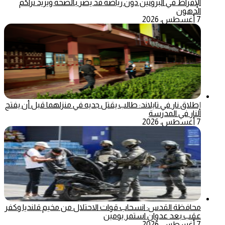
الإفراط في البروتين دون رياضة قد يضر بالصحة ويزيد تراكم
الدهون
7 أغسطس، 2026
إطلاق نار في تايلاند: طالب يقتل جديه في منزلهما قبل أن يفتح
النار في المدرسة
7 أغسطس، 2026
محافظة القدس: انسحاب قوات الاحتلال من مخيم قلنديا وكفر
عقب بعد عدوان استمر يومين
7 أغسطس، 2026