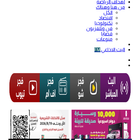
أهداف الرياضة
من هنا وهناك
الكل
اقتصاد
تكنولوجيا
فن وتلفزيون
قضايا
منوعات
فيديو
البث الاذاعي
FM
الوضع
المظلم