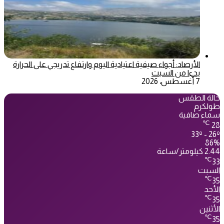
الأرصاد: أجواء صيفية اعتيادية اليوم وارتفاع تدريجي على الحرارة
بدءا من السبت
7 أغسطس، 2026
حالة الطقس
طولكرم
سماء صافية
℃
28
33º - 26º
86%
2.44 كيلومتر/ساعة
℃
33
السبت
℃
35
الأحد
℃
35
الأثنين
℃
35