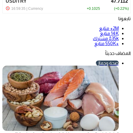
تابعونا
2M+
متابع
14K
متابع
835k
مشترك
+550K
متابع
المضاف حديثاً
صحة وجمال