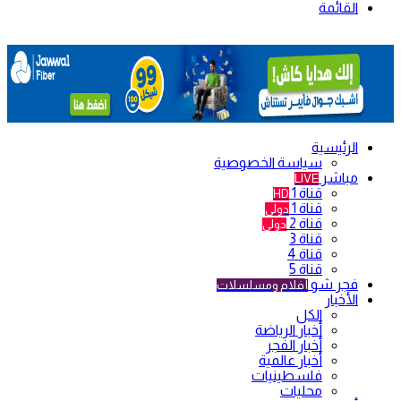
القائمة
الرئيسية
سياسة الخصوصية
مباشر
LIVE
قناة 1
HD
قناة 1
دولي
قناة 2
دولي
قناة 3
قناة 4
قناة 5
فجر شو
أفلام ومسلسلات
الأخبار
الكل
أخبار الرياضة
أخبار الفجر
أخبار عالمية
فلسطينيات
محليات