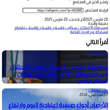
ونشر الخير في المجتمع
الرابط المختصر:
28 مارس، 2021
آخر تحديث: 28 مارس، 2021
دقيقة واحدة
فيسبوك
‫X
لينكدإن
سكايب
ماسنجر
ماسنجر
واتساب
تيلقرام
مشاركة عبر البريد
طباعة
أقرأ التالي
فلسطينيات
7 أغسطس، 2026
محافظة القدس: انسحاب قوات الاحتلال
من مخيم قلنديا وكفر عقب بعد عدوان
استمر يومين
فلسطينيات
7 أغسطس، 2026
الأرصاد: أجواء صيفية اعتيادية اليوم وارتفاع