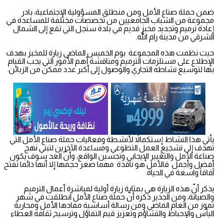
ضمن حملة صناع الأمل ومن منطلق المسؤولية الإجتماعية، بادر
مجموعة من الشباب الجامعيين من تخصصات مختلفة للمساعدة في
إعادة ترميم وتجديد مخبز قديم في بلدة سنجل التي تقع إلى الشمال
الشرقي من مدينة رام الله.
حيث نظمت هذه المجموعة يوم الخميس الماضي زيارة للمخبز بهدف
الإطلاع على مستلزمات الترميم ومناقشة أهم الأمور التي يجب القيام
بها لتوسيع نشاطه التجاري والوصول إلى أكبر عدد ممكن من الزبائن.
يأتي هذا النشاط إستكمالاً لأنشطة وفعاليات حملة صناع الأمل التي
تهدف إلى تشجيع العمل التطوعي ومساعدة الآخرين لتبني نهج
صناعة الأمل والتغيير الإيجابي وتحسين الواقع، وأنّ الغد سوف يكون
أفضل وأجمل فالأمل هو نافذة مهما صغر حجمها إلا أنها دائما تفتح
آفاقاً واسعة في الحياة.
يذكر أنّ هذه الزيارة هي بمثابة زيارة أولية لمباشرة أعمال الترميم
والصيانة، ومن الجدير ذكره أنّ حملة صناع الأمل انطلقت في شهر
تموز من العام الماضي ومن رسالة أساسية مفادها الأمل ومحاربة
اليأس والإحباط والتشاؤم وتعزيز قيم التفاؤل وترسيخ ثقافة العطاء