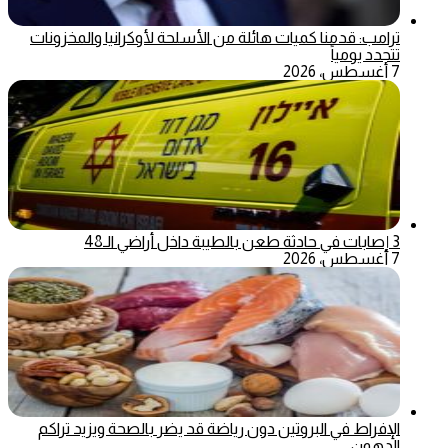
ترامب: قدمنا كميات هائلة من الأسلحة لأوكرانيا والمخزونات
تتجدد يومياً
7 أغسطس، 2026
3 إصابات في حادثة طعن بالطيبة داخل أراضي الـ48
7 أغسطس، 2026
الإفراط في البروتين دون رياضة قد يضر بالصحة ويزيد تراكم
الدهون