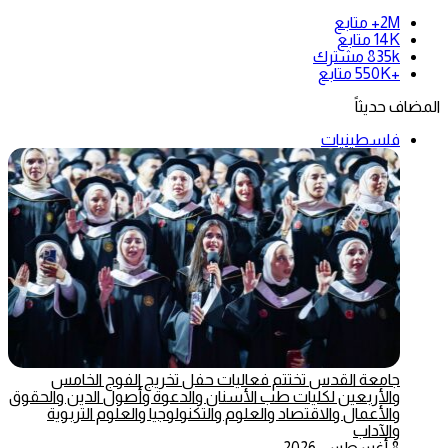
2M+
متابع
14K
متابع
835k
مشترك
+550K
متابع
المضاف حديثاً
فلسطينيات
جامعة القدس تختتم فعاليات حفل تخريج الفوج الخامس
والأربعين لكليات طب الأسنان والدعوة وأصول الدين والحقوق
والأعمال والاقتصاد والعلوم والتكنولوجيا والعلوم التربوية
والآداب
8 أغسطس، 2026