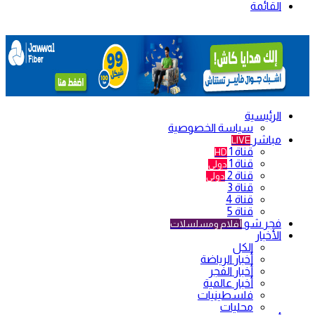
القائمة
الرئيسية
سياسة الخصوصية
مباشر
LIVE
قناة 1
HD
قناة 1
دولي
قناة 2
دولي
قناة 3
قناة 4
قناة 5
فجر شو
أفلام ومسلسلات
الأخبار
الكل
أخبار الرياضة
أخبار الفجر
أخبار عالمية
فلسطينيات
محليات