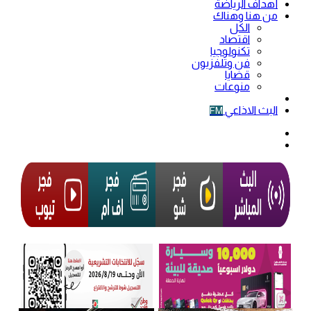
أهداف الرياضة
من هنا وهناك
الكل
اقتصاد
تكنولوجيا
فن وتلفزيون
قضايا
منوعات
فيديو
البث الاذاعي
FM
الوضع
المظلم