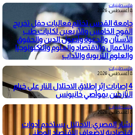
فلسطينيات
8 أغسطس، 2026
جامعة القدس تختتم فعاليات حفل تخريج
الفوج الخامس والأربعين لكليات طب
الأسنان والدعوة وأصول الدين والحقوق
والأعمال والاقتصاد والعلوم والتكنولوجيا
والعلوم التربوية والآداب
فلسطينيات
8 أغسطس، 2026
4 إصابات إثر إطلاق الاحتلال النار على خيام
النازحين بمواصي خانيونس
فلسطينيات
8 أغسطس، 2026
بشار المصري: الاحتلال يستخدم أدوات
اقتصادية لإضعاف الاقتصاد الوطني