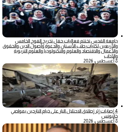
جامعة القدس تختتم فعاليات حفل تخريج الفوج الخامس
والأربعين لكليات طب الأسنان والدعوة وأصول الدين والحقوق
والأعمال والاقتصاد والعلوم والتكنولوجيا والعلوم التربوية
والآداب
8 أغسطس، 2026
4 إصابات إثر إطلاق الاحتلال النار على خيام النازحين بمواصي
خانيونس
8 أغسطس، 2026