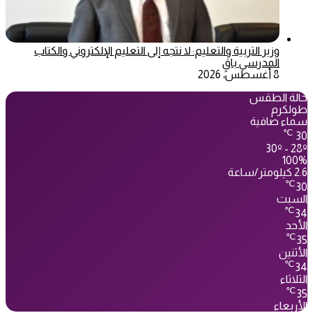
وزير التربية والتعليم: لا نتجه إلى التعليم الإلكتروني والكتاب
المدرسي باقٍ
8 أغسطس، 2026
حالة الطقس
طولكرم
سماء صافية
℃
30
30º - 28º
100%
2.6 كيلومتر/ساعة
℃
30
السبت
℃
34
الأحد
℃
35
الأثنين
℃
34
الثلاثاء
℃
35
الأربعاء