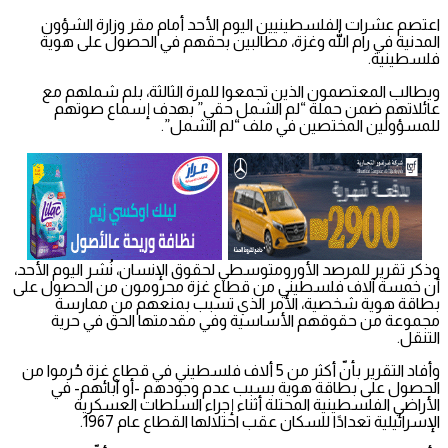
اعتصم عشرات الفلسطينيين اليوم الأحد أمام مقر وزارة الشؤون
المدنية في رام الله وغزة، مطالبين بحقهم في الحصول على هوية
فلسطينية.
ويطالب المعتصمون الذين تجمعوا للمرة الثالثة، بلم شملهم مع
عائلاتهم ضمن حملة “لم الشمل حقي” بهدف إسماع صوتهم
للمسؤولين المختصين في ملف “لم الشمل”.
وذكر تقرير للمرصد الأورومتوسطي لحقوق الإنسان، نُشر اليوم الأحد،
أن خمسة آلاف فلسطيني من قطاع غزة محرومون من الحصول على
بطاقة هوية شخصية، الأمر الذي تسبب بمنعهم من ممارسة
مجموعة من حقوقهم الأساسية وفي مقدمتها الحق في حرية
التنقل.
وأفاد التقرير بأنّ أكثر من 5 ألاف فلسطيني في قطاع غزة حُرموا من
الحصول على بطاقة هوية بسبب عدم وجودهم -أو آبائهم- في
الأراضي الفلسطينية المحتلة أثناء إجراء السلطات العسكرية
الإسرائيلية تعدادًا للسكان عقب احتلالها القطاع عام 1967.