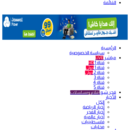
القائمة
الرئيسية
سياسة الخصوصية
مباشر
LIVE
قناة 1
HD
قناة 1
دولي
قناة 2
دولي
قناة 3
قناة 4
قناة 5
فجر شو
أفلام ومسلسلات
الأخبار
الكل
أخبار الرياضة
أخبار الفجر
أخبار عالمية
فلسطينيات
محليات