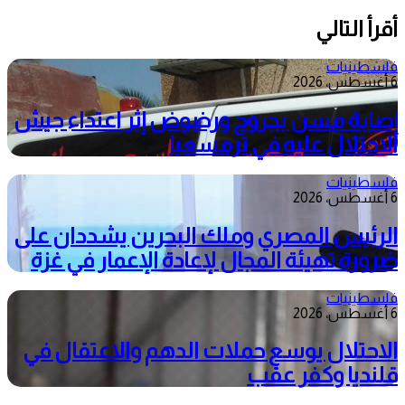
أقرأ التالي
فلسطينيات
6 أغسطس، 2026
إصابة مسن بجروح ورضوض إثر اعتداء جيش
الاحتلال عليه في ترمسعيا
فلسطينيات
6 أغسطس، 2026
الرئيس المصري وملك البحرين يشددان على
ضرورة تهيئة المجال لإعادة الإعمار في غزة
فلسطينيات
6 أغسطس، 2026
الاحتلال يوسع حملات الدهم والاعتقال في
قلنديا وكفر عقب