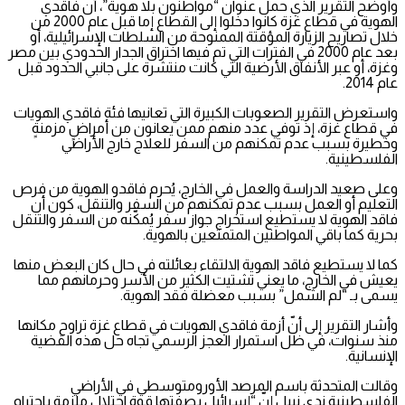
وأوضح التقرير الذي حمل عنوان “مواطنون بلا هوية”، أنّ فاقدي
الهوية في قطاع غزة كانوا دخلوا إلى القطاع إما قبل عام 2000 من
خلال تصاريح الزيارة المؤقتة الممنوحة من السلطات الإسرائيلية، أو
بعد عام 2000 في الفترات التي تم فيها اختراق الجدار الحدودي بين مصر
وغزة، أو عبر الأنفاق الأرضية التي كانت منتشرة على جانبي الحدود قبل
عام 2014.
واستعرض التقرير الصعوبات الكبيرة التي تعانيها فئة فاقدي الهويات
في قطاع غزة، إذ توفي عدد منهم ممن يعانون من أمراضٍ مزمنةٍ
وخطيرة بسبب عدم تمكنهم من السفر للعلاج خارج الأراضي
الفلسطينية.
وعلى صعيد الدراسة والعمل في الخارج، يُحرم فاقدو الهوية من فرص
التعليم أو العمل بسبب عدم تمكنهم من السفر والتنقل، كون أن
فاقد الهوية لا يستطيع استخراج جواز سفر يُمكّنه من السفر والتنقل
بحرية كما باقي المواطنين المتمتعين بالهوية.
كما لا يستطيع فاقد الهوية الالتقاء بعائلته في حال كان البعض منها
يعيش في الخارج، ما يعني تشتيت الكثير من الأسر وحرمانهم مما
يسمى بـ “لم الشمل” بسبب معضلة فقد الهوية.
وأشار التقرير إلى أنّ أزمة فاقدي الهويات في قطاع غزة تراوح مكانها
منذ سنوات، في ظل استمرار العجز الرسمي تجاه حل هذه القضية
الإنسانية.
وقالت المتحدثة باسم المرصد الأورومتوسطي في الأراضي
الفلسطينية ندى نبيل إنّ “إسرائيل بصفتها قوة احتلال ملزمة باحترام