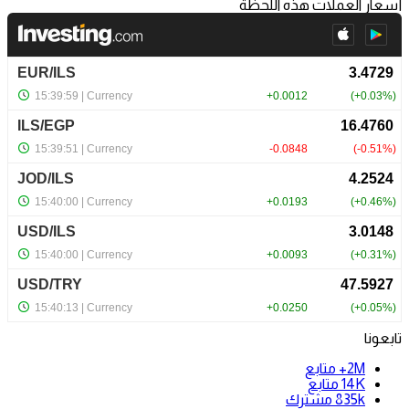
أسعار العملات هذه اللحظة
تابعونا
2M+
متابع
14K
متابع
835k
مشترك