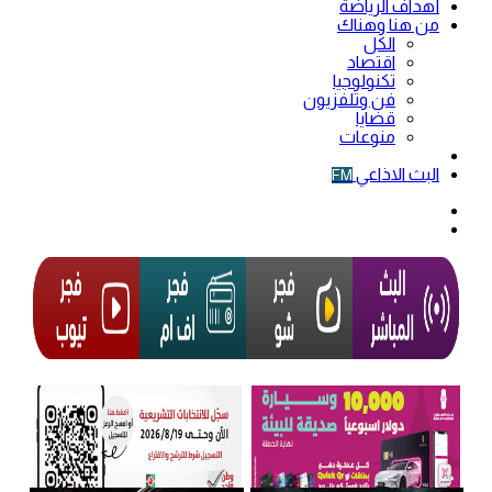
أهداف الرياضة
من هنا وهناك
الكل
اقتصاد
تكنولوجيا
فن وتلفزيون
قضايا
منوعات
فيديو
البث الاذاعي
FM
الوضع
المظلم