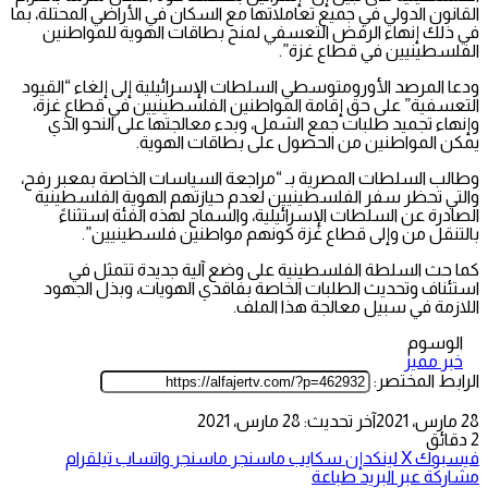
القانون الدولي في جميع تعاملاتها مع السكان في الأراضي المحتلة، بما
في ذلك إنهاء الرفض التعسفي لمنح بطاقات الهوية للمواطنين
الفلسطينيين في قطاع غزة”.
ودعا المرصد الأورومتوسطي السلطات الإسرائيلية إلى إلغاء “القيود
التعسفية” على حق إقامة المواطنين الفلسطينيين في قطاع غزة،
وإنهاء تجميد طلبات جمع الشمل، وبدء معالجتها على النحو الذي
يمكن المواطنين من الحصول على بطاقات الهوية.
وطالب السلطات المصرية بـ “مراجعة السياسات الخاصة بمعبر رفح،
والتي تحظر سفر الفلسطينيين لعدم حيازتهم الهوية الفلسطينية
الصادرة عن السلطات الإسرائيلية، والسماح لهذه الفئة استثناءً
بالتنقل من وإلى قطاع غزة كونهم مواطنين فلسطينيين”.
كما حث السلطة الفلسطينية على وضع آلية جديدة تتمثل في
استئناف وتحديث الطلبات الخاصة بفاقدي الهويات، وبذل الجهود
اللازمة في سبيل معالجة هذا الملف.
الوسوم
خبر مميز
الرابط المختصر:
28 مارس، 2021
آخر تحديث: 28 مارس، 2021
2 دقائق
فيسبوك
‫X
لينكدإن
سكايب
ماسنجر
ماسنجر
واتساب
تيلقرام
مشاركة عبر البريد
طباعة