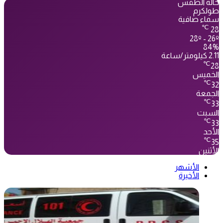
حالة الطقس
طولكرم
سماء صافية
℃
28
28º - 26º
84%
2.11 كيلومتر/ساعة
℃
28
الخميس
℃
32
الجمعة
℃
33
السبت
℃
33
الأحد
℃
35
الأثنين
الأشهر
الأخيرة