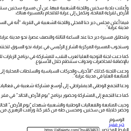
وأعلنت بلدية سخنين واللجنة الشعبية فيها، عن أن مسيرة سخنين ستنطلق
الأرض لقراءة الفاتحة، وتكمل إلى عرابة للالتحام بالمسيرة هناك.
فيما أعلن مجلس دير حنا المحلي واللجنة الشعبية في القرية، “أنه في 
مدينة عرابة”.
وتنطلق مسيرة دير حنا عند الساعة الثالثة والنصف عصرا، نحو مدينة عرابة،
وستجوب المسيرة المركزية الشارع الرئيسي في عرابة، نحو السوق، لتخت
كما دعت لجنة التوجيه العليا لعرب النقب، للمشاركة في برنامج الزيارات لل
بالإضافة لمحاضرات وندوات ستنظم خلال الأسبوع.
ودعت اللجنة كذلك “الأحزاب والحركات السياسية والسلطات المحلية إلى إ
المتابعة العليا في مدينة عرابة”.
ودعا التجمع الوطني الديمقراطي، إلى أوسع مشاركة شعبية في فعاليات الذك
كما دعا التجمع إلى المشاركة وحضور برنامج “يوم الأرض الخالد” في مقر 
وحيت المتابعة والفعاليات الوطنية والشعبية شهداء “يوم الأرض” الخالد،
وخضر خلايلة من سخنين، ومحسن طه من كفر كنا، ورأفت الزهيري من م
الوسوم
خبر مميز
الرابط المختصر: