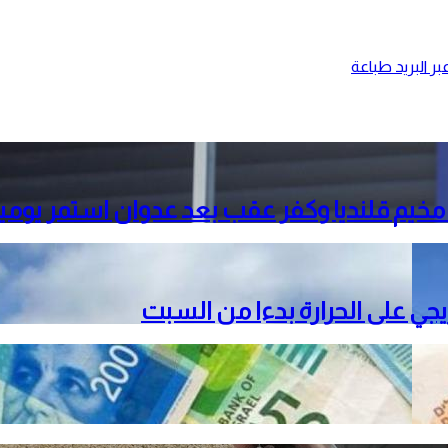
ر البريد
طباعة
خيم قلنديا وكفر عقب بعد عدوان استمر يومي
دريجي على الحرارة بدءا من السبت