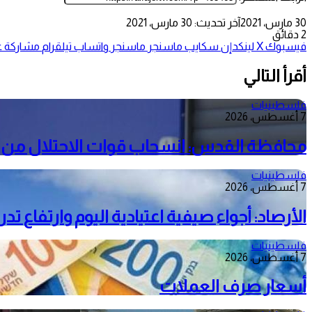
30 مارس، 2021
آخر تحديث: 30 مارس، 2021
2 دقائق
فيسبوك
‫X
لينكدإن
سكايب
ماسنجر
ماسنجر
واتساب
تيلقرام
مشاركة عب
أقرأ التالي
فلسطينيات
7 أغسطس، 2026
محافظة القدس: انسحاب قوات الاحتلال من م
فلسطينيات
7 أغسطس، 2026
الأرصاد: أجواء صيفية اعتيادية اليوم وارتفاع ت
فلسطينيات
7 أغسطس، 2026
أسعار صرف العملات