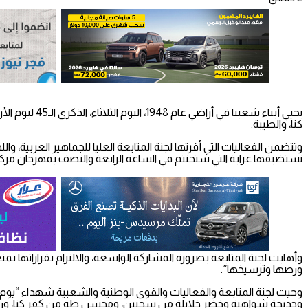
يحيي أبناء ش
كنا، والطيبة.
وتتضمن الفعاليات التي أقرتها لجنة المتابعة العليا للجماهير العربية، 
تستضيفها عرابة التي ستختتم في الساعة الرابعة والنصف بمهرجان مرك
وأهابت لجنة المتابعة بضرورة المشاركة الواسعة، والالتزام بقراراتها بم
ورصها وترسيخها”.
وحيت لجنة المتابعة والفعاليات والقوى الوطنية والشعبية شهداء “يوم الأ
وخديجة شواهنة وخضر خلايلة من سخنين، ومحسن طه من كفر كنا، ورأف