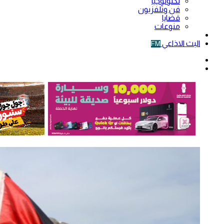
تكنولوجيا
فن وتلفزيون
قضايا
منوعات
فيديو
البث الاذاعي
FM
الوضع
المظلم