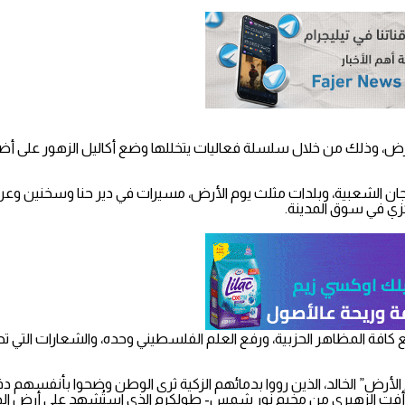
عبنا في أراضي عام 1948، اليوم الثلاثاء، الذكرى الـ45 ليوم الأرض، وذلك من خلال سلسلة فعاليات يتخلله
واللجان الشعبية، وبلدات مثلث يوم الأرض، مسيرات في دير حنا وسخنين وعر
زي في سوق المدينة.
نع كافة المظاهر الحزبية، ورفع العلم الفلسطيني وحده، والشعارات التي ت
رض” الخالد، الذين رووا بدمائهم الزكية ثرى الوطن وضحوا بأنفسهم دفاعا 
ت الزهيري من مخيم نور شمس- طولكرم الذي استُشهد على أرض الطيبة