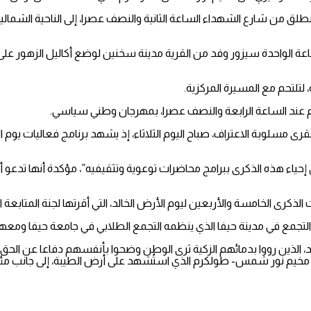
 من شارع الشهداء الساعة الثانية والنصف عصرا، إلى الناحية الشمالية 
الساعة الواحدة سيزور وفد من القرية مدينة سخنين لوضع أكاليل الزهور 
 لتلتحم مع المسيرة المركزية.
تم عند الساعة الرابعة والنصف عصرا، بمهرجان وطني سياسي.
قرى مسلوبة الاعتراف، صباح اليوم الثلاثاء، إذ يشهد برنامج فعاليات يوم ا
حياء هذه الذكرى ببرامج محاضرات توعوية وتثقيفيه”، مؤكدة أنها تدعو أه
رى الخامسة والأربعين ليوم الأرض الخالد، التي أقرتها لجنة المتابعة الع
التجمع في مدينة حيفا الذي ينظمه التجمع الطلابي في جامعة حيفا ومعهد “
 الذين رووا بدمائهم الزكية ثرى الوطن وضحوا بأنفسهم دفاعا عن الحق وا
خيم نور شمس- طولكرم الذي استُشهد على أرض الطيبة، إلى جانب مئا