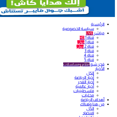
الرئيسية
سياسة الخصوصية
مباشر
LIVE
قناة 1
HD
قناة 1
دولي
قناة 2
دولي
قناة 3
قناة 4
قناة 5
فجر شو
أفلام ومسلسلات
الأخبار
الكل
أخبار الرياضة
أخبار الفجر
أخبار عالمية
فلسطينيات
محليات
أهداف الرياضة
من هنا وهناك
الكل
اقتصاد