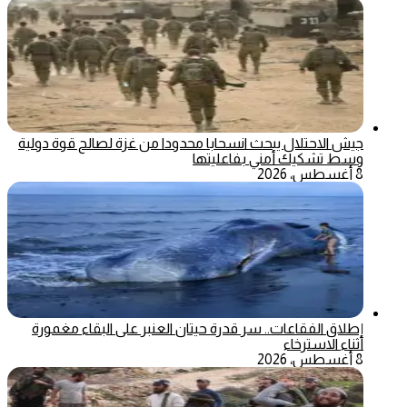
جيش الاحتلال يبحث انسحابا محدودا من غزة لصالح قوة دولية
وسط تشكيك أمني بفاعليتها
8 أغسطس، 2026
إطلاق الفقاعات.. سر قدرة حيتان العنبر على البقاء مغمورة
أثناء الاسترخاء
8 أغسطس، 2026