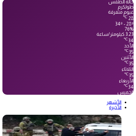
حالة الطقس
طولكرم
غيوم متفرقة
℃
28
34º - 28º
76%
3.23 كيلومتر/ساعة
℃
34
الأحد
℃
35
الأثنين
℃
35
الثلاثاء
℃
35
الأربعاء
℃
34
الخميس
الأشهر
الأخيرة