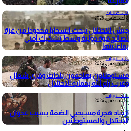
الفارعة
فلسطينيات
8 أغسطس، 2026
جيش الاحتلال يبحث انسحابا محدودا من غزة
لصالح قوة دولية وسط تشكيك أمني
بفاعليتها
فلسطينيات
8 أغسطس، 2026
مستوطنون يهاجمون بلدات وقرى شمال
وغرب رام الله بحماية الاحتلال
فلسطينيات
8 أغسطس، 2026
ازدياد هجرة مسيحيي الضفة بسبب عدوان
الاحتلال والمستوطنين