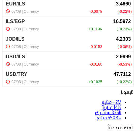
تابعونا
2M+
متابع
14K
متابع
835k
مشترك
+550K
متابع
المضاف حديثاً