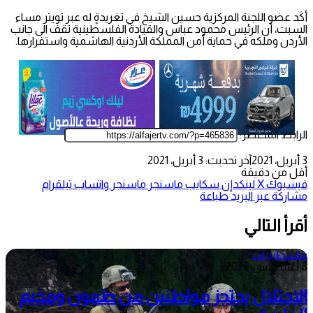
أكَد عضو اللجنة المركزية حسين الشيخ في تغريدةٍ له عبر تويتر مساء
السبت، أن الرئيس محمود عباس والقيادة الفلسطينية تقف الى جانب
الأردن وملكه في حماية أمن المملكة الأردنية الهاشمية واستقرارها.
الرابط المختصر:
3 أبريل، 2021
آخر تحديث: 3 أبريل، 2021
أقل من دقيقة
فيسبوك
‫X
لينكدإن
سكايب
ماسنجر
ماسنجر
واتساب
تيلقرام
مشاركة عبر البريد
طباعة
أقرأ التالي
فلسطينيات
8 أغسطس، 2026
الاحتلال يحتجز مواطنين من طمون ومخيم