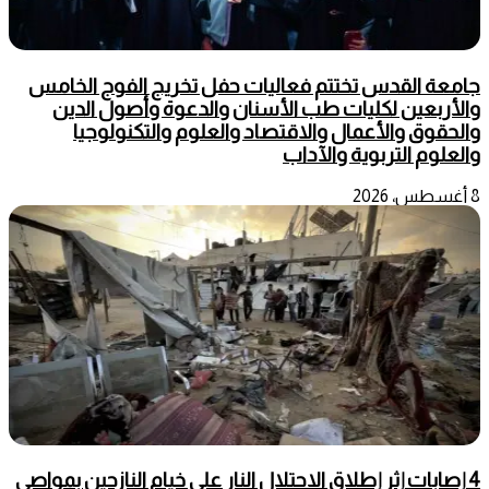
جامعة القدس تختتم فعاليات حفل تخريج الفوج الخامس
والأربعين لكليات طب الأسنان والدعوة وأصول الدين
والحقوق والأعمال والاقتصاد والعلوم والتكنولوجيا
والعلوم التربوية والآداب
8 أغسطس، 2026
4 إصابات إثر إطلاق الاحتلال النار على خيام النازحين بمواصي