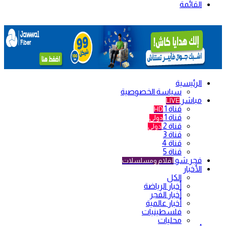
القائمة
الرئيسية
سياسة الخصوصية
مباشر
LIVE
قناة 1
HD
قناة 1
دولي
قناة 2
دولي
قناة 3
قناة 4
قناة 5
فجر شو
أفلام ومسلسلات
الأخبار
الكل
أخبار الرياضة
أخبار الفجر
أخبار عالمية
فلسطينيات
محليات