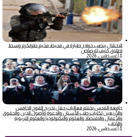
الاحتلال ينصب حواجز طيارة في محيط مخيم طولكرم وسط
اطلاق كثيف للرصاص
8 أغسطس، 2026
جامعة القدس تختتم فعاليات حفل تخريج الفوج الخامس
والأربعين لكليات طب الأسنان والدعوة وأصول الدين والحقوق
والأعمال والاقتصاد والعلوم والتكنولوجيا والعلوم التربوية
والآداب
8 أغسطس، 2026