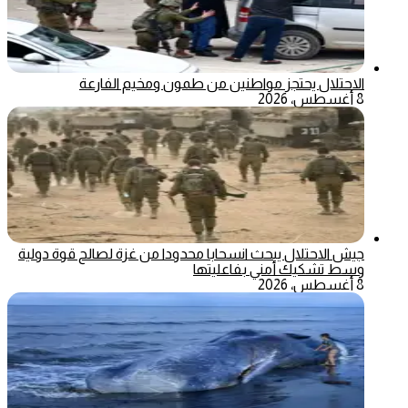
الاحتلال يحتجز مواطنين من طمون ومخيم الفارعة
8 أغسطس، 2026
جيش الاحتلال يبحث انسحابا محدودا من غزة لصالح قوة دولية
وسط تشكيك أمني بفاعليتها
8 أغسطس، 2026