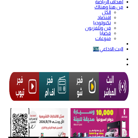
أهداف الرياضة
من هنا وهناك
الكل
اقتصاد
تكنولوجيا
فن وتلفزيون
قضايا
منوعات
فيديو
البث الاذاعي
FM
الوضع
المظلم