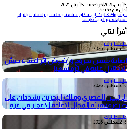
5 أبريل، 2021
آخر تحديث: 5 أبريل، 2021
أقل من دقيقة
فيسبوك
‫X
لينكدإن
سكايب
ماسنجر
ماسنجر
واتساب
تيلقرام
مشاركة عبر البريد
طباعة
أقرأ التالي
فلسطينيات
6 أغسطس، 2026
إصابة مسن بجروح ورضوض إثر اعتداء جيش
الاحتلال عليه في ترمسعيا
فلسطينيات
6 أغسطس، 2026
الرئيس المصري وملك البحرين يشددان على
ضرورة تهيئة المجال لإعادة الإعمار في غزة
فلسطينيات
6 أغسطس، 2026