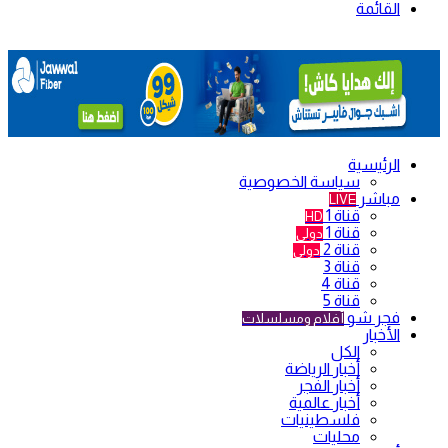
القائمة
الرئيسية
سياسة الخصوصية
مباشر
LIVE
قناة 1
HD
قناة 1
دولي
قناة 2
دولي
قناة 3
قناة 4
قناة 5
فجر شو
أفلام ومسلسلات
الأخبار
الكل
أخبار الرياضة
أخبار الفجر
أخبار عالمية
فلسطينيات
محليات