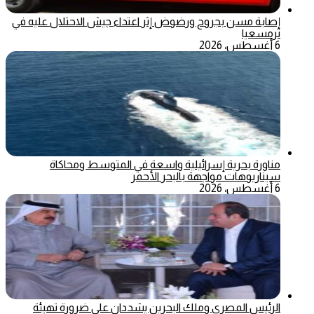
إصابة مسن بجروح ورضوض إثر اعتداء جيش الاحتلال عليه في
ترمسعيا
6 أغسطس، 2026
مناورة بحرية إسرائيلية واسعة في المتوسط ومحاكاة
سيناريوهات مواجهة بالبحر الأحمر
6 أغسطس، 2026
الرئيس المصري وملك البحرين يشددان على ضرورة تهيئة