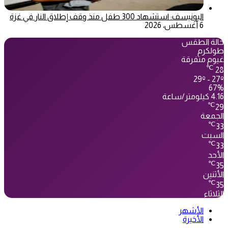
اليونيسف: استشهاد 300 طفل منذ وقف إطلاق النار في غزة
6 أغسطس، 2026
حالة الطقس
طولكرم
غيوم متفرقة
℃
28
29º - 27º
67%
4.16 كيلومتر/ساعة
℃
29
الجمعة
℃
33
السبت
℃
33
الأحد
℃
35
الأثنين
℃
35
الثلاثاء
الأشهر
الأخيرة