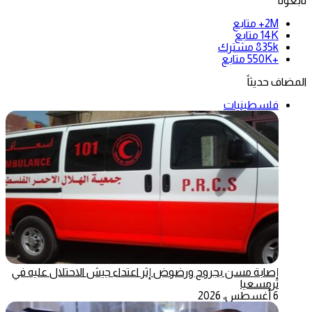
تابعونا
2M+
متابع
14K
متابع
835k
مشترك
+550K
متابع
المضاف حديثاً
فلسطينيات
إصابة مسن بجروح ورضوض إثر اعتداء جيش الاحتلال عليه في
ترمسعيا
6 أغسطس، 2026