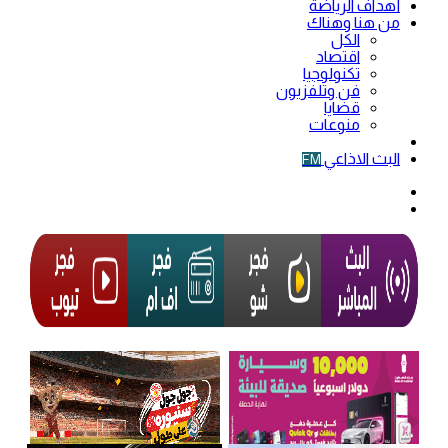
أهداف الرياضة
من هنا وهناك
الكل
اقتصاد
تكنولوجيا
فن وتلفزيون
قضايا
منوعات
فيديو
البث الاذاعي
FM
الوضع
المظلم