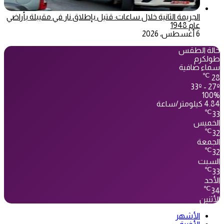
الجريمة الثانية خلال ساعات: قتيل بإطلاق نار في مقيبلة بأراضي
عام 1948
6 أغسطس، 2026
حالة الطقس
طولكرم
سماء صافية
℃
28
33º - 27º
100%
4.84 كيلومتر/ساعة
℃
33
الخميس
℃
32
الجمعة
℃
32
السبت
℃
33
الأحد
℃
34
الأثنين
الأشهر