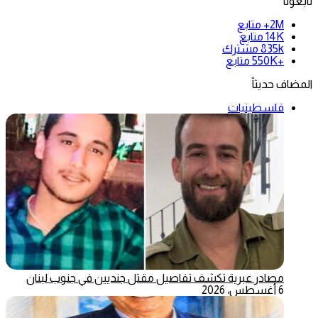
تابعونا
2M+
متابع
14K
متابع
835k
مشترك
+550K
متابع
المضاف حديثاً
فلسطينيات
مصادر عبرية تكشف تفاصيل مقتل جنديين في جنوب لبنان
6 أغسطس، 2026