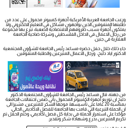
وزعت الجامعة العربية الأمريكية أجهزة كمبيوتر محمول على عدد من
طلبتها المتفوقين الذين يواجهون مشاكل في التعليم الالكتروني ولا
يملكون أجهزة بسبب ظروفهم الاقتصادية الصعبة، تبرع بها مجموعة
من رجال الاعمال في الداخل الفلسطيني وشركة ضاحية الجامعة
العقارية في جنين.
جاء ذلك خلال حفل حضره مساعد رئيس الجامعة للشؤون المجتمعية
الدكتور اياد دلبح، ورجال الاعمال المتبرعين والطلبة المتفوقين.
من جهته، قال مساعد رئيس الجامعة للشؤون المجتمعية الدكتور
دلبح ان توزيع أجهزة الكمبيوتر المحمول يأتي ضمن احتفالات الجامعة
بمناسبة 20 عاما على تأسيسها، موجها الشكر للمتبرعين، مشيرا الى
ان الحملة التبرعية التي قامت بها الجامعة للفصل الاكاديمي الحالي،
مؤكدا على استمرار الحملة في بداية كل فصل اكاديمي، وختم الحفل تم
تكريم المتبرعين بدرع وشهادة شكر وتقدير.