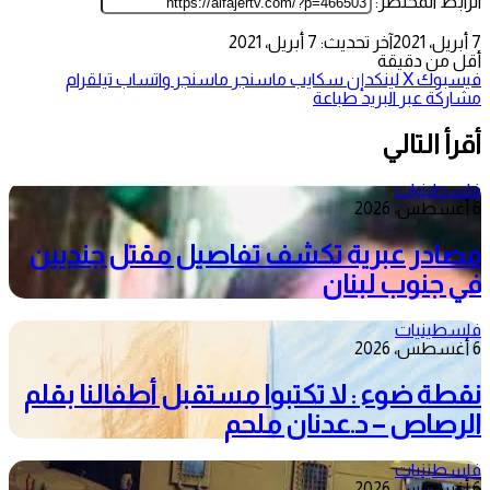
الرابط المختصر:
7 أبريل، 2021
آخر تحديث: 7 أبريل، 2021
أقل من دقيقة
فيسبوك
‫X
لينكدإن
سكايب
ماسنجر
ماسنجر
واتساب
تيلقرام
مشاركة عبر البريد
طباعة
أقرأ التالي
فلسطينيات
6 أغسطس، 2026
مصادر عبرية تكشف تفاصيل مقتل جنديين
في جنوب لبنان
فلسطينيات
6 أغسطس، 2026
نقطة ضوء : لا تكتبوا مستقبل أطفالنا بقلم
الرصاص – د.عدنان ملحم
فلسطينيات
6 أغسطس، 2026