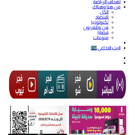
أهداف الرياضة
من هنا وهناك
الكل
اقتصاد
تكنولوجيا
فن وتلفزيون
قضايا
منوعات
فيديو
البث الاذاعي
FM
الوضع
المظلم