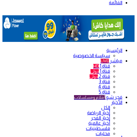
القائمة
الرئيسية
سياسة الخصوصية
مباشر
LIVE
قناة 1
HD
قناة 1
دولي
قناة 2
دولي
قناة 3
قناة 4
قناة 5
فجر شو
أفلام ومسلسلات
الأخبار
الكل
أخبار الرياضة
أخبار الفجر
أخبار عالمية
فلسطينيات
محليات