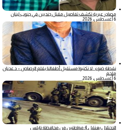
مصادر عبرية تكشف تفاصيل مقتل جنديين في جنوب لبنان
6 أغسطس، 2026
نقطة ضوء : لا تكتبوا مستقبل أطفالنا بقلم الرصاص – د.عدنان
ملحم
6 أغسطس، 2026
الاحتلال يعتقل 4 مواطنين من محافظة نابلس