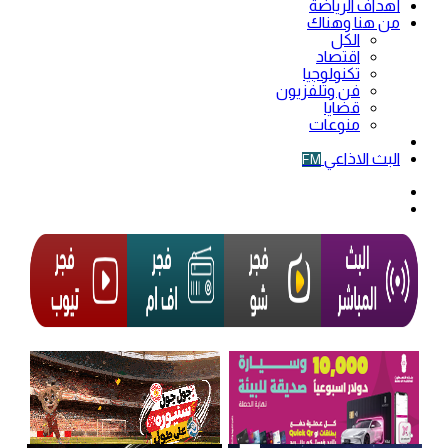
أهداف الرياضة
من هنا وهناك
الكل
اقتصاد
تكنولوجيا
فن وتلفزيون
قضايا
منوعات
فيديو
البث الاذاعي
FM
الوضع
المظلم