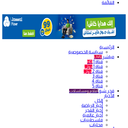
القائمة
الرئيسية
سياسة الخصوصية
مباشر
LIVE
قناة 1
HD
قناة 1
دولي
قناة 2
دولي
قناة 3
قناة 4
قناة 5
فجر شو
أفلام ومسلسلات
الأخبار
الكل
أخبار الرياضة
أخبار الفجر
أخبار عالمية
فلسطينيات
محليات