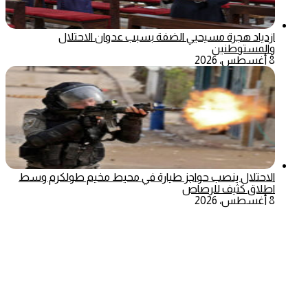
ازدياد هجرة مسيحيي الضفة بسبب عدوان الاحتلال
والمستوطنين
8 أغسطس، 2026
الاحتلال ينصب حواجز طيارة في محيط مخيم طولكرم وسط
اطلاق كثيف للرصاص
8 أغسطس، 2026
‫X
تيلقرام
ماسنجر
ماسنجر
واتساب
فيسبوك