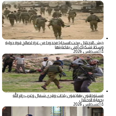
جيش الاحتلال يبحث انسحابا محدودا من غزة لصالح قوة دولية
وسط تشكيك أمني بفاعليتها
8 أغسطس، 2026
مستوطنون يهاجمون بلدات وقرى شمال وغرب رام الله
بحماية الاحتلال
8 أغسطس، 2026