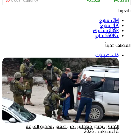
تابعونا
2M+
متابع
14K
متابع
835k
مشترك
+550K
متابع
المضاف حديثاً
فلسطينيات
الاحتلال يحتجز مواطنين من طمون ومخيم الفارعة
8 أغسطس، 2026