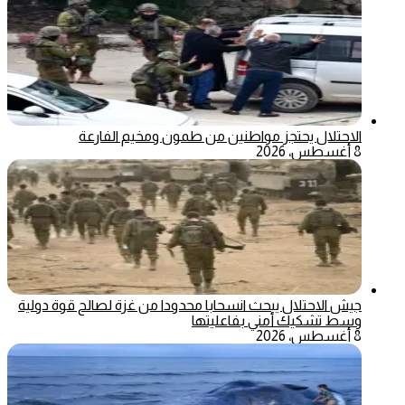
الاحتلال يحتجز مواطنين من طمون ومخيم الفارعة
8 أغسطس، 2026
جيش الاحتلال يبحث انسحابا محدودا من غزة لصالح قوة دولية
وسط تشكيك أمني بفاعليتها
8 أغسطس، 2026