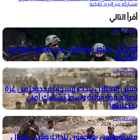
مشاركة عبر البريد
طباعة
أقرأ التالي
فلسطينيات
8 أغسطس، 2026
الاحتلال يحتجز مواطنين من طمون ومخيم
الفارعة
فلسطينيات
8 أغسطس، 2026
جيش الاحتلال يبحث انسحابا محدودا من غزة
لصالح قوة دولية وسط تشكيك أمني
بفاعليتها
فلسطينيات
8 أغسطس، 2026
مستوطنون يهاجمون بلدات وقرى شمال