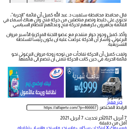
قال محافظ محافظة سلفيت د. عبد الله كميل أن قائمة “الحرية”،
تحتوي على خليط وتضم مناضلين من حركة فتح، وأن هناك أسماء في
القائمة يجاهرون بكرههم لحركة فتح وعدائهم للنظام السياسي.
وأكد كميل وجود حوار متقدم مع عضو اللجنة المركزية الأسير مروان
البرغوثي، وأشار أن الحركة عرضت عليه ان يكون رئيساً للسلطة
التشريعية.
ولفت كميل أن الحركة تفاجأت من توجه زوجة مروان البرغوثي نحو
قائمة الحرية، في حين كانت الحركة تتمنى ان تنضم الى قائمتها.
الوسوم
خبر مميز
الرابط المختصر:
7 أبريل، 2021
آخر تحديث: 7 أبريل، 2021
أقل من دقيقة
فيسبوك
‫X
لينكدإن
سكايب
ماسنجر
ماسنجر
واتساب
تيلقرام