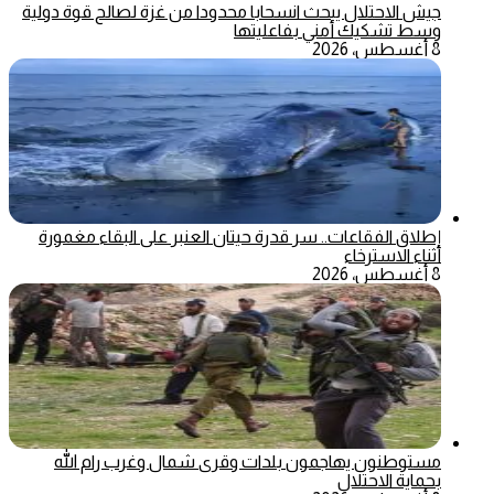
جيش الاحتلال يبحث انسحابا محدودا من غزة لصالح قوة دولية
وسط تشكيك أمني بفاعليتها
8 أغسطس، 2026
إطلاق الفقاعات.. سر قدرة حيتان العنبر على البقاء مغمورة
أثناء الاسترخاء
8 أغسطس، 2026
مستوطنون يهاجمون بلدات وقرى شمال وغرب رام الله
بحماية الاحتلال