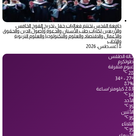
جامعة القدس تختتم فعاليات حفل تخريج الفوج الخامس
والأربعين لكليات طب الأسنان والدعوة وأصول الدين والحقوق
والأعمال والاقتصاد والعلوم والتكنولوجيا والعلوم التربوية
والآداب
8 أغسطس، 2026
حالة الطقس
طولكرم
غيوم متفرقة
℃
28
34º - 27º
87%
2.83 كيلومتر/ساعة
℃
34
الأحد
℃
35
الأثنين
℃
35
الثلاثاء
℃
35
الأربعاء