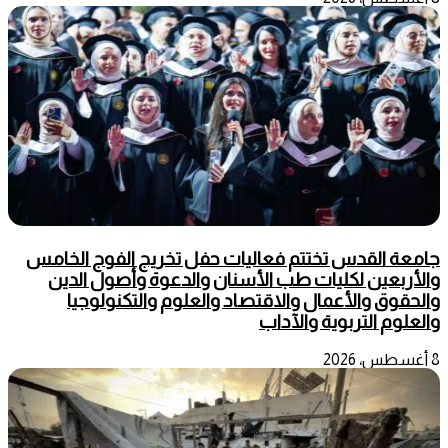
جامعة القدس تختتم فعاليات حفل تخريج الفوج الخامس
والأربعين لكليات طب الأسنان والدعوة وأصول الدين
والحقوق والأعمال والاقتصاد والعلوم والتكنولوجيا
والعلوم التربوية والآداب
8 أغسطس، 2026