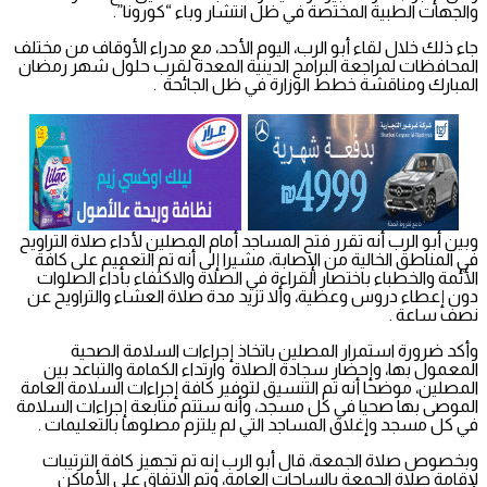
والجهات الطبية المختصة في ظل انتشار وباء “كورونا”.
جاء ذلك خلال لقاء أبو الرب، اليوم الأحد، مع مدراء الأوقاف من مختلف
المحافظات لمراجعة البرامج الدينية المعدة لقرب حلول شهر رمضان
المبارك ومناقشة خطط الوزارة في ظل الجائحة .
وبين أبو الرب أنه تقرر فتح المساجد أمام المصلين لأداء صلاة التراويح
في المناطق الخالية من الإصابة، مشيرا إلى أنه تم التعميم على كافة
الأئمة والخطباء باختصار القراءة في الصلاة والاكتفاء بأداء الصلوات
دون إعطاء دروس وعظية، وألا تزيد مدة صلاة العشاء والتراويح عن
نصف ساعة .
وأكد ضرورة استمرار المصلين باتخاذ إجراءات السلامة الصحية
المعمول بها، وإحضار سجادة الصلاة وارتداء الكمامة والتباعد بين
المصلين، موضحا أنه تم التنسيق لتوفير كافة إجراءات السلامة العامة
الموصى بها صحيا في كل مسجد، وأنه ستتم متابعة إجراءات السلامة
في كل مسجد وإغلاق المساجد التي لم يلتزم مصلوها بالتعليمات .
وبخصوص صلاة الجمعة، قال أبو الرب إنه تم تجهيز كافة الترتيبات
لإقامة صلاة الجمعة بالساحات العامة، وتم الاتفاق على الأماكن