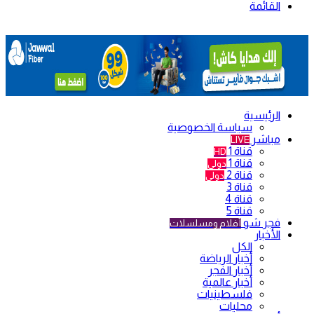
القائمة
الرئيسية
سياسة الخصوصية
مباشر
LIVE
قناة 1
HD
قناة 1
دولي
قناة 2
دولي
قناة 3
قناة 4
قناة 5
فجر شو
أفلام ومسلسلات
الأخبار
الكل
أخبار الرياضة
أخبار الفجر
أخبار عالمية
فلسطينيات
محليات