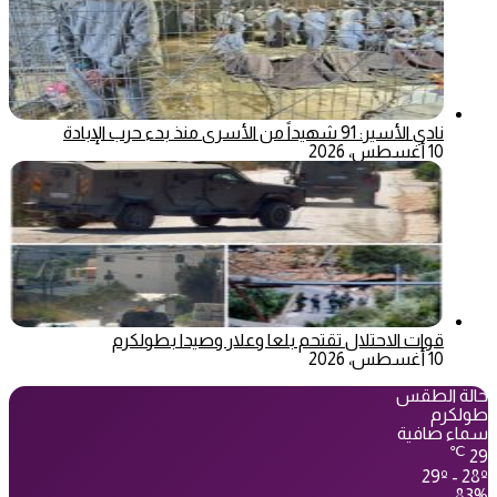
نادي الأسير: 91 شهيداً من الأسرى منذ بدء حرب الإبادة
10 أغسطس، 2026
قوات الاحتلال تقتحم بلعا وعلار وصيدا بطولكرم
10 أغسطس، 2026
حالة الطقس
طولكرم
سماء صافية
℃
29
29º - 28º
83%