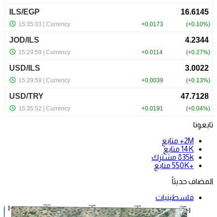
تابعونا
2M+
متابع
14K
متابع
835k
مشترك
+550K
متابع
المضاف حديثاً
فلسطينيات