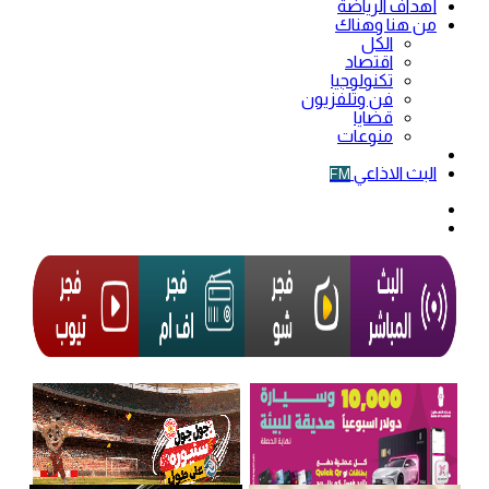
أهداف الرياضة
من هنا وهناك
الكل
اقتصاد
تكنولوجيا
فن وتلفزيون
قضايا
منوعات
فيديو
البث الاذاعي
FM
الوضع
المظلم