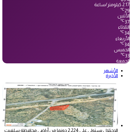
2.17 كيلومتر/ساعة
℃
29
الأثنين
℃
37
الثلاثاء
℃
34
الأربعاء
℃
34
الخميس
℃
33
الجمعة
الأشهر
الأخيرة
الاحتلال يستولي على 2,224 دونما من أراضي محافظة سلفيت