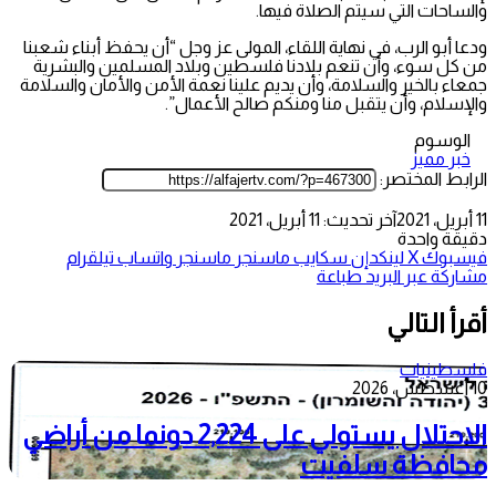
والساحات التي سيتم الصلاة فيها.
ودعا أبو الرب، في نهاية اللقاء، المولى عز وجل “أن يحفظ أبناء شعبنا
من كل سوء، وأن تنعم بلادنا فلسطين وبلاد المسلمين والبشرية
جمعاء بالخير والسلامة، وأن يديم علينا نعمة الأمن والأمان والسلامة
والإسلام، وأن يتقبل منا ومنكم صالح الأعمال”.
الوسوم
خبر مميز
الرابط المختصر:
11 أبريل، 2021
آخر تحديث: 11 أبريل، 2021
دقيقة واحدة
فيسبوك
‫X
لينكدإن
سكايب
ماسنجر
ماسنجر
واتساب
تيلقرام
مشاركة عبر البريد
طباعة
أقرأ التالي
فلسطينيات
10 أغسطس، 2026
الاحتلال يستولي على 2,224 دونما من أراضي
محافظة سلفيت