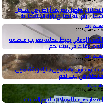
الاحتلال يواصل تجريف أراضٍ في سنجل
شمال رام الله لصالح بؤرة استعمارية
فلسطينيات
8 أغسطس، 2026
الأمن الوقائي يحبط عملية تهريب منظمة
للمحروقات في بيت لحم
فلسطينيات
8 أغسطس، 2026
مستوطنون يهاجمون منزلا ويقتحمون
مناطق في بيت لحم
فلسطينيات
8 أغسطس، 2026
أسعار صرف العملات اليوم السبت