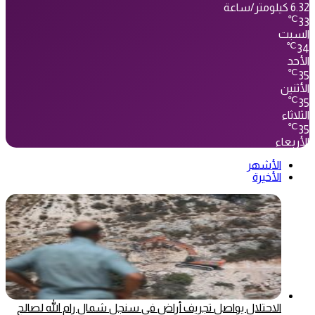
6.32 كيلومتر/ساعة
℃
33
السبت
℃
34
الأحد
℃
35
الأثنين
℃
35
الثلاثاء
℃
35
الأربعاء
الأشهر
الأخيرة
الاحتلال يواصل تجريف أراضٍ في سنجل شمال رام الله لصالح