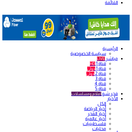
القائمة
الرئيسية
سياسة الخصوصية
مباشر
LIVE
قناة 1
HD
قناة 1
دولي
قناة 2
دولي
قناة 3
قناة 4
قناة 5
فجر شو
أفلام ومسلسلات
الأخبار
الكل
أخبار الرياضة
أخبار الفجر
أخبار عالمية
فلسطينيات
محليات