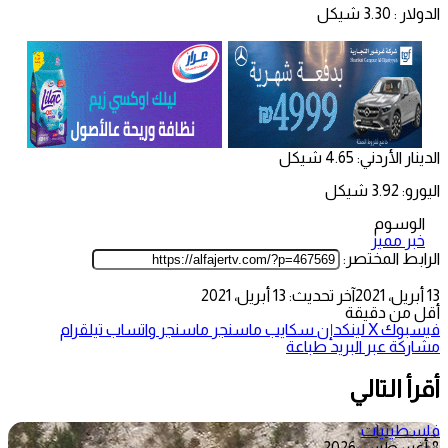
الدولار : 3.30 شيكل
الدينار الأردني: 4.65 شيكل
اليورو: 3.92 شيكل
الوسوم
خبر مميز
الرابط المختصر:
13 أبريل، 2021
آخر تحديث: 13 أبريل، 2021
أقل من دقيقة
فيسبوك
‫X
لينكدإن
سكايب
ماسنجر
ماسنجر
واتساب
تيلقرام
مشاركة عبر البريد
طباعة
أقرأ التالي
فلسطينيات
8 أغسطس، 2026