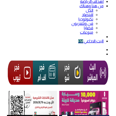
أهداف الرياضة
من هنا وهناك
الكل
اقتصاد
تكنولوجيا
فن وتلفزيون
قضايا
منوعات
فيديو
البث الاذاعي
FM
الوضع
المظلم