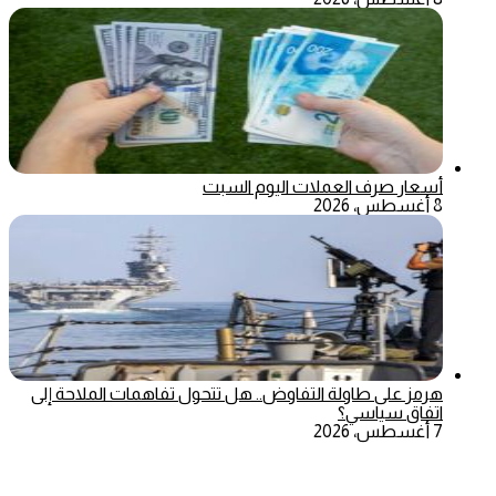
أسعار صرف العملات اليوم السبت
8 أغسطس، 2026
هرمز على طاولة التفاوض.. هل تتحول تفاهمات الملاحة إلى
اتفاق سياسي؟
7 أغسطس، 2026
‫X
تيلقرام
ماسنجر
ماسنجر
واتساب
فيسبوك