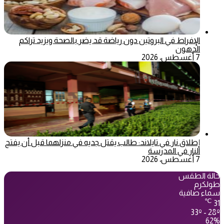
الإفراط في البروتين دون رياضة قد يضر بالصحة ويزيد تراكم
الدهون
7 أغسطس، 2026
إطلاق نار في تايلاند: طالب يقتل جديه في منزلهما قبل أن يفتح
النار في المدرسة
7 أغسطس، 2026
حالة الطقس
طولكرم
سماء صافية
℃
31
33º - 28º
62%