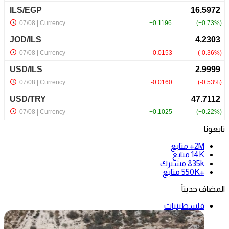
تابعونا
2M+
متابع
14K
متابع
835k
مشترك
+550K
متابع
المضاف حديثاً
فلسطينيات