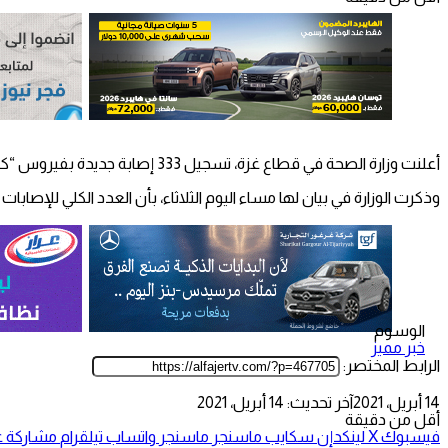
أعلنت وزارة الصحة في قطاع غزة، تسجيل 333 إصابة جديدة بفيروس “كورونا” في الدورة الثانية ليوم الثلاثاء.
وذكرت الوزارة في بيان لها مساء اليوم الثلاثاء، بأن العدد الكلي للإصابات 1425 اصابة بعد فحص 4762 عينة بنسبة اصابة بلغت حوالي 30%.
الوسوم
خبر مميز
الرابط المختصر:
14 أبريل، 2021
آخر تحديث: 14 أبريل، 2021
أقل من دقيقة
فيسبوك
‫X
لينكدإن
سكايب
ماسنجر
ماسنجر
واتساب
تيلقرام
مشاركة عب