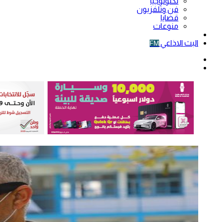
تكنولوجيا
فن وتلفزيون
قضايا
منوعات
فيديو
البث الاذاعي
FM
الوضع
المظلم