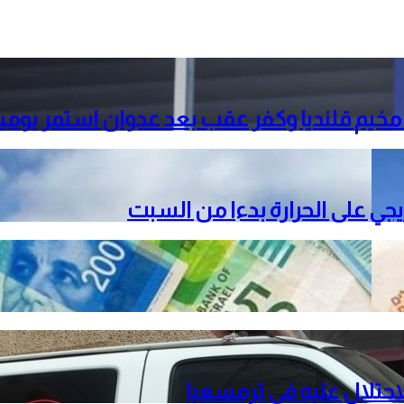
خيم قلنديا وكفر عقب بعد عدوان استمر يومي
دريجي على الحرارة بدءا من السبت
حتلال عليه في ترمسعيا