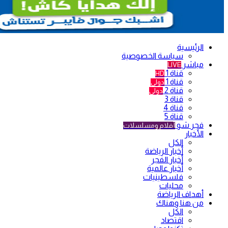
الرئيسية
سياسة الخصوصية
مباشر
LIVE
قناة 1
HD
قناة 1
دولي
قناة 2
دولي
قناة 3
قناة 4
قناة 5
فجر شو
أفلام ومسلسلات
الأخبار
الكل
أخبار الرياضة
أخبار الفجر
أخبار عالمية
فلسطينيات
محليات
أهداف الرياضة
من هنا وهناك
الكل
اقتصاد