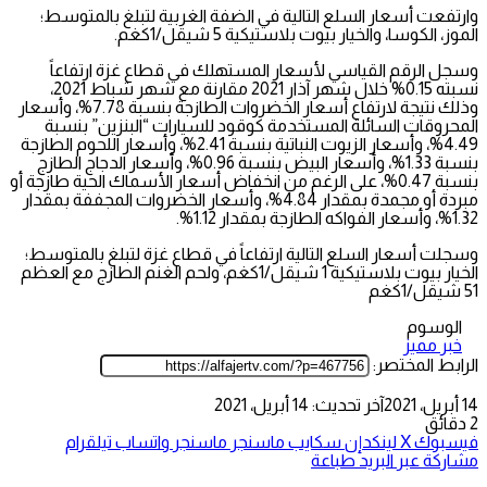
وارتفعت أسعار السلع التالية في الضفة الغربية لتبلغ بالمتوسط؛
الموز، الكوسا، والخيار بيوت بلاستيكية 5 شيقل/1كغم.
وسجل الرقم القياسي لأسعار المستهلك في قطاع غزة ارتفاعاً
نسبته 0.15% خلال شهر آذار 2021 مقارنة مع شهر شباط 2021،
وذلك نتيجة لارتفاع أسعار الخضروات الطازجة بنسبة 7.78%، وأسعار
المحروقات السائلة المستخدمة كوقود للسيارات “البنزين” بنسبة
4.49%، وأسعار الزيوت النباتية بنسبة 2.41%، وأسعار اللحوم الطازجة
بنسبة 1.33%، وأسعار البيض بنسبة 0.96%، وأسعار الدجاج الطازج
بنسبة 0.47%، على الرغم من انخفاض أسعار الأسماك الحية طازجة أو
مبردة أو مجمدة بمقدار 4.84%، وأسعار الخضروات المجففة بمقدار
1.32%، وأسعار الفواكه الطازجة بمقدار 1.12%.
وسجلت أسعار السلع التالية ارتفاعاً في قطاع غزة لتبلغ بالمتوسط؛
الخيار بيوت بلاستيكية 1 شيقل/1كغم، ولحم الغنم الطازج مع العظم
51 شيقل/1كغم
الوسوم
خبر مميز
الرابط المختصر:
14 أبريل، 2021
آخر تحديث: 14 أبريل، 2021
2 دقائق
فيسبوك
‫X
لينكدإن
سكايب
ماسنجر
ماسنجر
واتساب
تيلقرام
مشاركة عبر البريد
طباعة