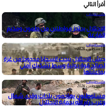
أقرأ التالي
فلسطينيات
8 أغسطس، 2026
الاحتلال يحتجز مواطنين من طمون ومخيم
الفارعة
فلسطينيات
8 أغسطس، 2026
جيش الاحتلال يبحث انسحابا محدودا من غزة
لصالح قوة دولية وسط تشكيك أمني
بفاعليتها
فلسطينيات
8 أغسطس، 2026
مستوطنون يهاجمون بلدات وقرى شمال
وغرب رام الله بحماية الاحتلال