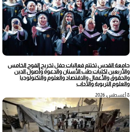
جامعة القدس تختتم فعاليات حفل تخريج الفوج الخامس
والأربعين لكليات طب الأسنان والدعوة وأصول الدين
والحقوق والأعمال والاقتصاد والعلوم والتكنولوجيا
والعلوم التربوية والآداب
8 أغسطس، 2026