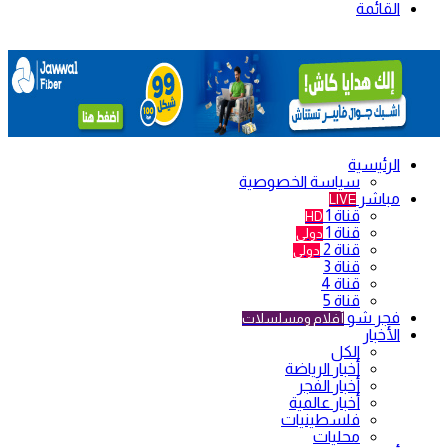
القائمة
الرئيسية
سياسة الخصوصية
مباشر
LIVE
قناة 1
HD
قناة 1
دولي
قناة 2
دولي
قناة 3
قناة 4
قناة 5
فجر شو
أفلام ومسلسلات
الأخبار
الكل
أخبار الرياضة
أخبار الفجر
أخبار عالمية
فلسطينيات
محليات