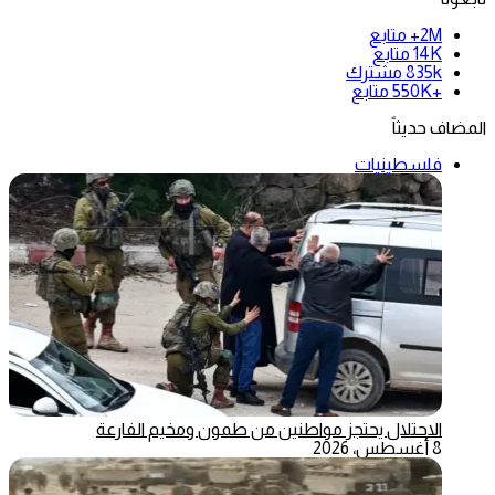
2M+
متابع
14K
متابع
835k
مشترك
+550K
متابع
المضاف حديثاً
فلسطينيات
الاحتلال يحتجز مواطنين من طمون ومخيم الفارعة
8 أغسطس، 2026