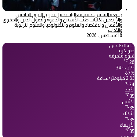
جامعة القدس تختتم فعاليات حفل تخريج الفوج الخامس
والأربعين لكليات طب الأسنان والدعوة وأصول الدين والحقوق
والأعمال والاقتصاد والعلوم والتكنولوجيا والعلوم التربوية
والآداب
8 أغسطس، 2026
حالة الطقس
طولكرم
غيوم متفرقة
℃
28
34º - 27º
87%
2.83 كيلومتر/ساعة
℃
34
الأحد
℃
35
الأثنين
℃
35
الثلاثاء
℃
35
الأربعاء
℃
35
الخميس