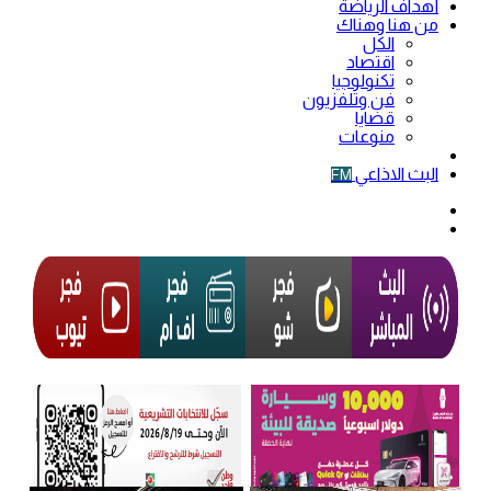
أهداف الرياضة
من هنا وهناك
الكل
اقتصاد
تكنولوجيا
فن وتلفزيون
قضايا
منوعات
فيديو
البث الاذاعي
FM
الوضع
المظلم