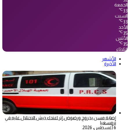
الجمعة
℃
33
السبت
℃
33
الأحد
℃
35
الأثنين
℃
35
الثلاثاء
الأشهر
الأخيرة
إصابة مسن بجروح ورضوض إثر اعتداء جيش الاحتلال عليه في
ترمسعيا
6 أغسطس، 2026