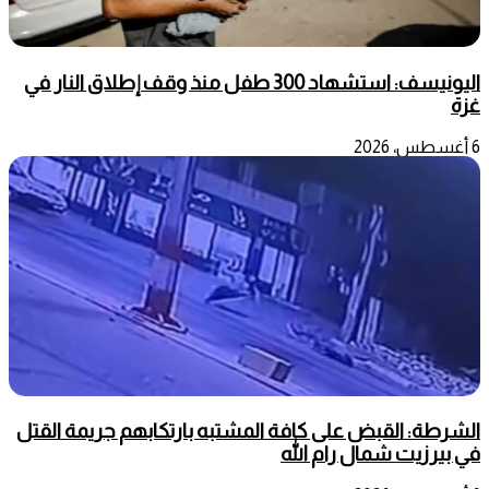
اليونيسف: استشهاد 300 طفل منذ وقف إطلاق النار في
غزة
6 أغسطس، 2026
الشرطة: القبض على كافة المشتبه بارتكابهم جريمة القتل
في بيرزيت شمال رام الله