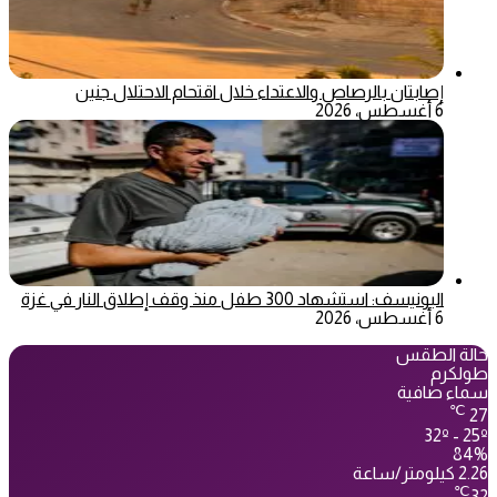
إصابتان بالرصاص والاعتداء خلال اقتحام الاحتلال جنين
6 أغسطس، 2026
اليونيسف: استشهاد 300 طفل منذ وقف إطلاق النار في غزة
6 أغسطس، 2026
حالة الطقس
طولكرم
سماء صافية
℃
27
32º - 25º
84%
2.26 كيلومتر/ساعة
℃
32