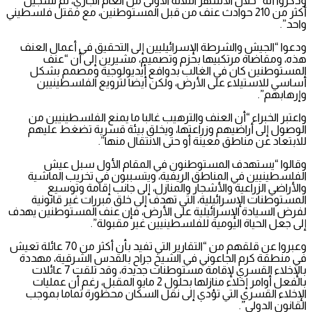
وذكروا أنه “خلال الأشهر الثلاثة الأولى من العام الجاري، تم تسجيل
أكثر من 210 حوادث عنف من قبل المستوطنين، مع مقتل فلسطيني
واحد”.
ودعوا “الجيش والشرطة الإسرائيليين إلى التحقيق في أعمال العنف
هذه، ومقاضاة مرتكبيها بحزم وتصميم، مشيرين إلى أن “عنف
المستوطنين كان في الغالب بدوافع أيديولوجية ومصمم بشكل
أساسي للاستيلاء على الأرض، ولكن أيضا لترويع الفلسطينيين
وإرهابهم”.
واعتبر الخبراء “أن العنف والترهيب غالبا ما يمنع الفلسطينيين من
الوصول إلى أراضيهم وزراعتها، ويخلق بيئة قسرية تضغط عليهم
للابتعاد عن مناطق معينة أو حتى الانتقال منها”.
وقالوا “يستهدف المستوطنون في المقام الأول سبل عيش
الفلسطينيين في المناطق الريفية، ويتسببون في تخريب الماشية
والأراضي الزراعية والأشجار والمنازل، إلى جانب إقامة وتوسيع
المستوطنات الإسرائيلية، التي تهدف إلى خلق مبررات غير قانونية
لفرض السيادة الإسرائيلية على الأرض، فإن عنف المستوطنين يهدف
إلى جعل الحياة اليومية للفلسطينيين غير مقبولة”.
وعبروا عن قلقهم من “التقارير التي تفيد بأن أكثر من 70 عائلة تعيش
في منطقة كرم الجاعوني في الشيخ جراح بالقدس الشرقية، مهددة
بالإخلاء القسري لإقامة مستوطنات جديدة، وقد تلقت 7 عائلات
بالفعل أوامر إخلاء منازلها بحلول 2 مايو المقبل، رغم أن عمليات
الإخلاء القسري التي تؤدي إلى نقل السكان محظورة تماما بموجب
القانون الدولي”.