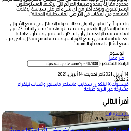
محدود مقارنة بعدد وطبيعة الجرائم التي يرتكبها المستوطنون
الإسرائيليون، ويؤكد أكثر من أي شيء آخر على سياسة الإفلات
الممنهج من العقاب في الأراضي الفلسطينية المحتلة”.
واعتبروا أن “القانون الدولي يطالب دولة الاحتلال في جميع الأحوال،
بحماية السكان الواقعين تحت سيطرتها، حيث تنص المادة 27 من
اتفاقية جنيف الرابعة على أن السكان المحميين يجب أن يعاملوا
معاملة إنسانية في جميع الأوقات، ويجب حمايتهم بشكل خاص من
جميع أعمال العنف أو التهديد”.
الوسوم
خبر مميز
الرابط المختصر:
14 أبريل، 2021
آخر تحديث: 14 أبريل، 2021
2 دقائق
فيسبوك
‫X
لينكدإن
سكايب
ماسنجر
ماسنجر
واتساب
تيلقرام
مشاركة عبر البريد
طباعة
أقرأ التالي
فلسطينيات
6 أغسطس، 2026
إصابة مسن بجروح ورضوض إثر اعتداء جيش