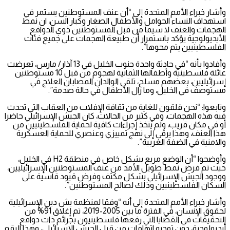
وأشار خبراء الأمم المتحدة إلى “أن عنف المستوطنين يستمر في
استهداف النساء الحوامل والأطفال الصغار وكبار السن، ان نمط
الهجمات والعنف لا سيما من قبل المستوطنين ذوي الدوافع
الأيديولوجية يؤكد باستمرار أن طبيعة الهجمات على جميع فئات
الفلسطينيين يتم محوها”.
وأفادوا بأنه “في حادثة واحدة جنوب الخليل في 13 آذار/ مارس، تعرضت
عائلة فلسطينية وأطفالها الثمانية لهجوم من قبل 10 مستوطنين
إسرائيليين، بعضهم مسلح، تلقى الوالدان المصابان العلاج في
مستوصف في الخليل، وما زال الأطفال في حالة صدمة”.
وتابعوا: “نحن قلقون للغاية من ثقافة الإفلات من العقاب التي تحدث
فيه هذه الهجمات، وفي كثير من الحالات، كان الجيش الإسرائيلي حاضرا
أو في مكان قريب، ولم يتخذ إجراءات كافية لحماية الفلسطينيين من
هذا العنف، وهذا يرقى إلى نهج تمييزي وعنصري للحماية العسكرية
والامنية في الضفة الغربية”.
وأوضحوا “أن الوضع مريع بشكل خاص في منطقة H2 في الخليل،
حيث تم فرض نمط طويل الأمد من عنف المستوطنين الإسرائيليين،
ووجود الجيش الإسرائيلي بشكل مكثف وفرض قيود قاسية على
السكان الفلسطينيين وذلك لصالح المستوطنين”.
وأشار خبراء الأمم المتحدة إلى أنه “وفقا لمنظمة يش دين الإسرائيلية
لحقوق الإنسان، في الفترة ما بين 2005-2019، تم إغلاق 91% من
التحقيقات في القضايا التي رفعها فلسطينيون بجرائم ذات دوافع
أيديولوجية، دون توجيه اتهامات من قبل الجيش الإسرائيلي، وهذا الرقم