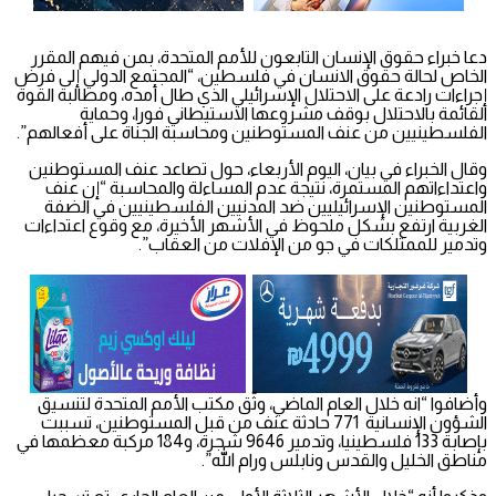
دعا خبراء حقوق الإنسان التابعون للأمم المتحدة، بمن فيهم المقرر
الخاص لحالة حقوق الانسان في فلسطين، “المجتمع الدولي إلى فرض
إجراءات رادعة على الاحتلال الإسرائيلي الذي طال أمده، ومطالبة القوة
القائمة بالاحتلال بوقف مشروعها الاستيطاني فورا، وحماية
الفلسطينيين من عنف المستوطنين ومحاسبة الجناة على أفعالهم”.
وقال الخبراء في بيان، اليوم الأربعاء، حول تصاعد عنف المستوطنين
واعتداءاتهم المستمرة، نتيجة عدم المساءلة والمحاسبة “إن عنف
المستوطنين الإسرائيليين ضد المدنيين الفلسطينيين في الضفة
الغربية ارتفع بشكل ملحوظ في الأشهر الأخيرة، مع وقوع اعتداءات
وتدمير للممتلكات في جو من الإفلات من العقاب”.
وأضافوا “انه خلال العام الماضي، وثّق مكتب الأمم المتحدة لتنسيق
الشؤون الإنسانية 771 حادثة عنف من قبل المستوطنين، تسببت
بإصابة 133 فلسطينيا، وتدمير 9646 شجرة، و184 مركبة معظمها في
مناطق الخليل والقدس ونابلس ورام الله”.