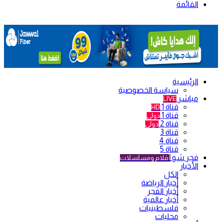
القائمة
الرئيسية
سياسة الخصوصية
مباشر
LIVE
قناة 1
HD
قناة 1
دولي
قناة 2
دولي
قناة 3
قناة 4
قناة 5
فجر شو
أفلام ومسلسلات
الأخبار
الكل
أخبار الرياضة
أخبار الفجر
أخبار عالمية
فلسطينيات
محليات