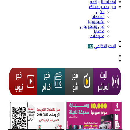
أهداف الرياضة
من هنا وهناك
الكل
اقتصاد
تكنولوجيا
فن وتلفزيون
قضايا
منوعات
فيديو
البث الاذاعي
FM
الوضع
المظلم