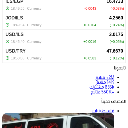
تابعونا
2M+
متابع
14K
متابع
835k
مشترك
+550K
متابع
المضاف حديثاً
فلسطينيات