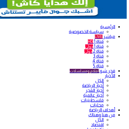
الرئيسية
سياسة الخصوصية
مباشر
LIVE
قناة 1
HD
قناة 1
دولي
قناة 2
دولي
قناة 3
قناة 4
قناة 5
فجر شو
أفلام ومسلسلات
الأخبار
الكل
أخبار الرياضة
أخبار الفجر
أخبار عالمية
فلسطينيات
محليات
أهداف الرياضة
من هنا وهناك
الكل
اقتصاد