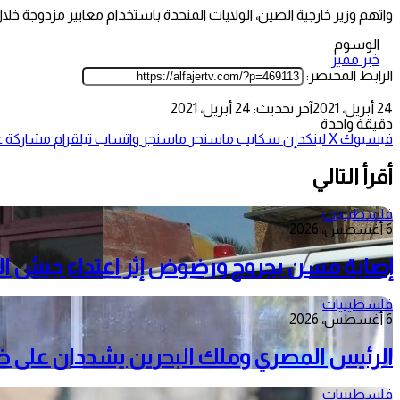
واتهم وزير خارجية الصين، الولايات المتحدة باستخدام معايير مزدوجة خ
الوسوم
خبر مميز
الرابط المختصر:
24 أبريل، 2021
آخر تحديث: 24 أبريل، 2021
دقيقة واحدة
فيسبوك
‫X
لينكدإن
سكايب
ماسنجر
ماسنجر
واتساب
تيلقرام
مشاركة عب
أقرأ التالي
فلسطينيات
6 أغسطس، 2026
إصابة مسن بجروح ورضوض إثر اعتداء جيش الا
فلسطينيات
6 أغسطس، 2026
الرئيس المصري وملك البحرين يشددان على ضرور
فلسطينيات