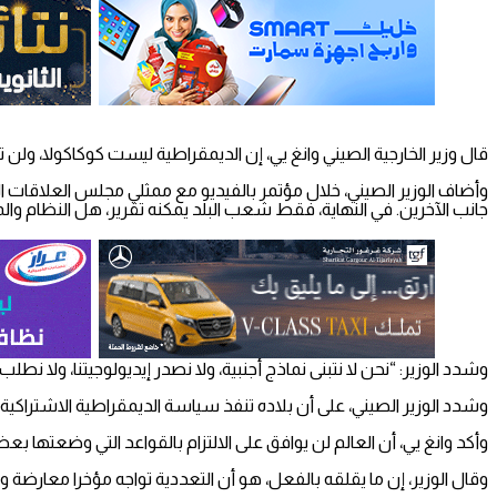
قال وزير الخارجية الصيني وانغ يي، إن الديمقراطية ليست كوكاكولا، ولن 
وأضاف الوزير الصيني، خلال مؤتمر بالفيديو مع ممثلي مجلس العلاقات الخار
جانب الآخرين. في النهاية، فقط شعب البلد يمكنه تقرير، هل النظام والمس
وشدد الوزير: “نحن لا نتبنى نماذج أجنبية، ولا نصدر إيديولوجيتنا، ولا نط
وشدد الوزير الصيني، على أن بلاده تنفذ سياسة الديمقراطية الاشتراك
وأكد وانغ يي، أن العالم لن يوافق على الالتزام بالقواعد التي وضعتها ب
وقال الوزير، إن ما يقلقه بالفعل، هو أن التعددية تواجه مؤخرا معارضة و