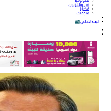
تكنولوجيا
فن وتلفزيون
قضايا
منوعات
فيديو
البث الاذاعي
FM
الوضع
المظلم