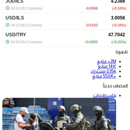
تابعونا
2M+
متابع
14K
متابع
835k
مشترك
+550K
متابع
المضاف حديثاً
فلسطينيات