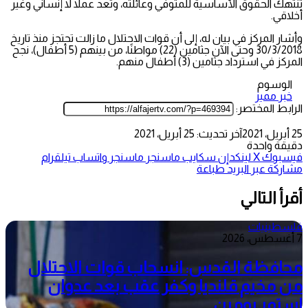
تنتهك الحقوق الأساسية للمتوفي وعائلته، وتعد عملاً لا إنساني وغير
أخلاقي.
وأشار المركز في بيان له، إلى أن قوات الاحتلال ما زالت تحتجز منذ تاريخ
30/3/2018 وحتى الآن جثامين (22) مواطنًا، من بينهم (5 أطفال)، نجح
المركز في استرداد جثامين (3) أطفال منهم.
الوسوم
خبر مميز
الرابط المختصر:
25 أبريل، 2021
آخر تحديث: 25 أبريل، 2021
دقيقة واحدة
فيسبوك
‫X
لينكدإن
سكايب
ماسنجر
ماسنجر
واتساب
تيلقرام
مشاركة عبر البريد
طباعة
أقرأ التالي
فلسطينيات
7 أغسطس، 2026
محافظة القدس: انسحاب قوات الاحتلال
من مخيم قلنديا وكفر عقب بعد عدوان
استمر يومين