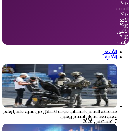
℃
33
السبت
℃
33
الأحد
℃
35
الأثنين
℃
35
الثلاثاء
الأشهر
الأخيرة
محافظة القدس: انسحاب قوات الاحتلال من مخيم قلنديا وكفر
عقب بعد عدوان استمر يومين
7 أغسطس، 2026