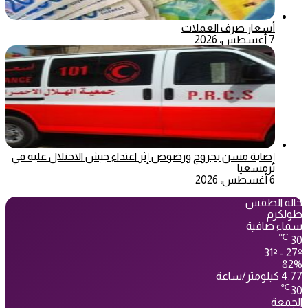
أسعار صرف العملات
7 أغسطس، 2026
إصابة مسن بجروح ورضوض إثر اعتداء جيش الاحتلال عليه في
ترمسعيا
6 أغسطس، 2026
حالة الطقس
طولكرم
سماء صافية
℃
30
31º - 27º
82%
4.77 كيلومتر/ساعة
℃
30
الجمعة