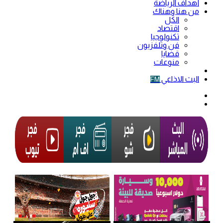
أهداف الرياضة
من هنا وهناك
الكل
اقتصاد
تكنولوجيا
فن وتلفزيون
قضايا
منوعات
فيديو
البث الاذاعي
FM
الوضع
المظلم