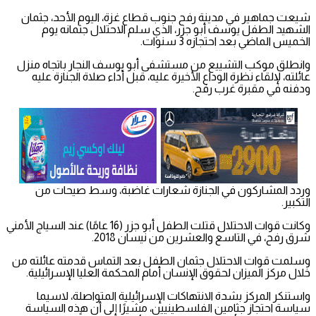
شيعت جماهير في مدينة رفح جنوب قطاع غزة، اليوم الأحد، جثمان
الشهيد الطفل يوسف أبو جزر، الذي سلم الاحتلال جثمانه يوم
الخميس الماضي بعد احتجازه 3 سنوات.
وانطلق موكب التشييع من مستشفى أبو يوسف النجار باتجاه منزل
عائلته، لإلقاء نظرة الوداع الأخيرة عليه، قبل أداء صلاة الجنازة عليه
ودفنه في مقبرة غرب رفح.
وردد المشاركون في الجنازة شعارات غاضبة، وسط صيحات من
التكبير.
وكانت قوات الاحتلال قتلت الطفل أبو جزر (16 عامًا) عند السياج الأمني
شرق رفح، في التاسع والعشرين من نيسان 2018.
وسلمت قوات الاحتلال جثمان الطفل بعد التماس قدمته عائلته من
خلال مركز الميزان لحقوق الإنسان أمام المحكمة العليا الإسرائيلية.
واستنكر المركز بشدة الانتهاكات الإسرائيلية المتواصلة، لاسيما
سياسة احتجاز جثامين الفلسطينيين، مشيرًا إلى أن هذه السياسة