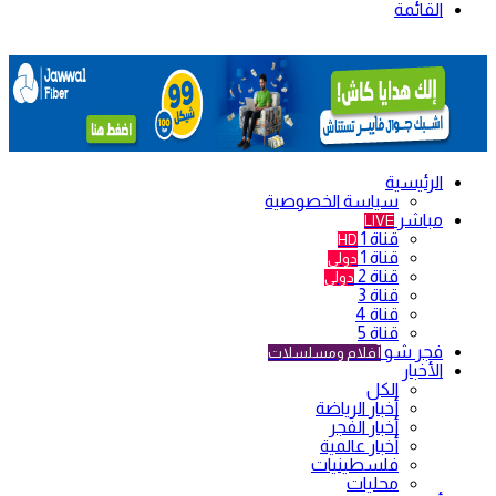
القائمة
الرئيسية
سياسة الخصوصية
مباشر
LIVE
قناة 1
HD
قناة 1
دولي
قناة 2
دولي
قناة 3
قناة 4
قناة 5
فجر شو
أفلام ومسلسلات
الأخبار
الكل
أخبار الرياضة
أخبار الفجر
أخبار عالمية
فلسطينيات
محليات