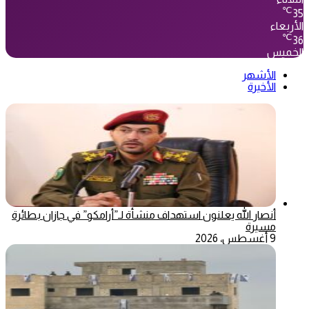
℃
35
الأربعاء
℃
36
الخميس
الأشهر
الأخيرة
أنصار الله يعلنون استهداف منشأة لـ”أرامكو” في جازان بطائرة
مسيرة
9 أغسطس، 2026