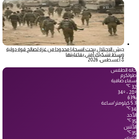
جيش الاحتلال يبحث انسحابا محدودا من غزة لصالح قوة دولية
وسط تشكيك أمني بفاعليتها
8 أغسطس، 2026
حالة الطقس
طولكرم
سماء صافية
℃
32
34º - 28º
63%
5.3 كيلومتر/ساعة
℃
34
الأحد
℃
35
الأثنين
℃
35
الثلاثاء