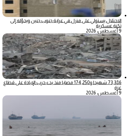
الاحتلال يستولي على منزل في عرابة جنوب جنين ويحوّله إلى
ثكنة عسكرية
9 أغسطس، 2026
73,386 شهيدا و174,250 مصابا منذ بدء حرب الإبادة على قطاع
غزة
9 أغسطس، 2026