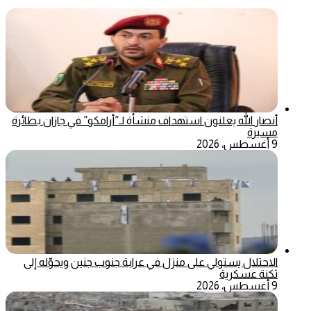
أنصار الله يعلنون استهداف منشأة لـ”أرامكو” في جازان بطائرة
مسيرة
9 أغسطس، 2026
الاحتلال يستولي على منزل في عرابة جنوب جنين ويحوّله إلى
ثكنة عسكرية
9 أغسطس، 2026