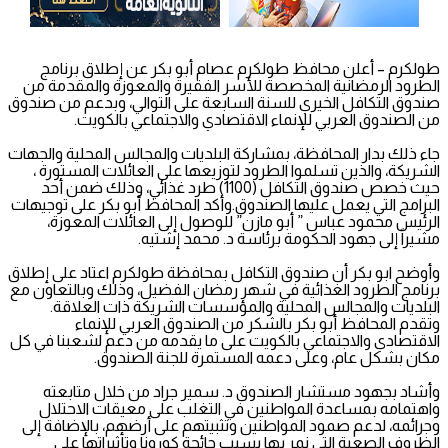
طولكرم – أعلن محافظ طولكرم عصام أبو بكر عن إطلاق برنامج
الطرود الرمضانية المخصصة للأسر الفقيرة والمعوزة والمقدمة من
صندوق التكافل الخيري للسنة السابعة على التوالي، وبدعم من صندوق
من الصندوق العربي للإنماء الاقتصادي والاجتماعي بالكويت.
جاء ذلك بدار المحافظة، بمشاركة البلديات والمجالس المحلية والجهات
الشريكة، والذين تسلموا الطرود لتوزيعها على العائلات المستورة ،
حيث خصص صندوق التكافل (1100) طرد غذائي، وذلك ضمن أحد
البرامج التي يعمل عليها الصندوق.وأكد المحافظ أبو بكر على توجيهات
الرئيس محمود عباس ” أبو مازن” للوصول إلى العائلات المعوزة،
مشيراً إلى جهود الحكومة برئاسة د. محمد إشتيه.
وأوضح ابو بكر أن صندوق التكافل بمحافظة طولكرم اعتاد على إطلاق
برنامج الطرود الغذائية في شهر رمضان الفضيل، وذلك وبالتعاون مع
البلديات والمجالس المحلية والمؤسسات الشريكة ذات العلاقة.
وتقدم المحافظ أبو بكر بالشكر من الصندوق العربي للإنماء
الاقتصادي والاجتماعي بالكويت على ما يقدمه من دعم لشعبنا في كل
مكان بشكل عام، وعلى دعمه المستمرة للجنة الصندوق.
وأشاد بجهود مستشار الصندوق د. سمير جراد من خلال متابعته
واهتمامه بمساعدة المواطنين في التغلب على معيقات الاحتلال
وجرائمه، لدعم صمود المواطنين وتثبيتهم على أرضهم، بالإضافة إلى
الظروف الصعبة التي نمر بها بسبب جائحة كورونا وتأثيراتها على