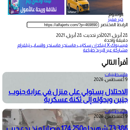
الوسوم
خبر مميز
الرابط المختصر:
28 أبريل، 2021
آخر تحديث: 28 أبريل، 2021
دقيقة واحدة
فيسبوك
‫X
لينكدإن
سكايب
ماسنجر
ماسنجر
واتساب
تيلقرام
مشاركة عبر البريد
طباعة
أقرأ التالي
فلسطينيات
9 أغسطس، 2026
الاحتلال يستولي على منزل في عرابة جنوب
جنين ويحوّله إلى ثكنة عسكرية
فلسطينيات
9 أغسطس، 2026
73,386 شهيدا و174,250 مصابا منذ بدء حرب