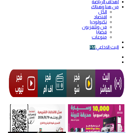
أهداف الرياضة
من هنا وهناك
الكل
اقتصاد
تكنولوجيا
فن وتلفزيون
قضايا
منوعات
فيديو
البث الاذاعي
FM
الوضع
المظلم