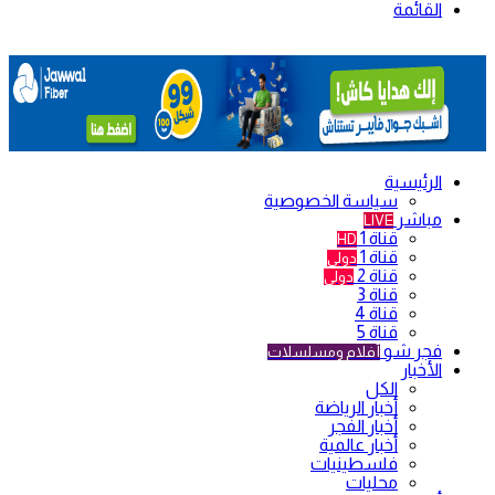
القائمة
الرئيسية
سياسة الخصوصية
مباشر
LIVE
قناة 1
HD
قناة 1
دولي
قناة 2
دولي
قناة 3
قناة 4
قناة 5
فجر شو
أفلام ومسلسلات
الأخبار
الكل
أخبار الرياضة
أخبار الفجر
أخبار عالمية
فلسطينيات
محليات