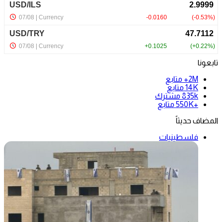
تابعونا
2M+
متابع
14K
متابع
835k
مشترك
+550K
متابع
المضاف حديثاً
فلسطينيات