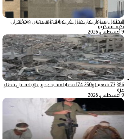
الاحتلال يستولي على منزل في عرابة جنوب جنين ويحوّله إلى
ثكنة عسكرية
9 أغسطس، 2026
73,386 شهيدا و174,250 مصابا منذ بدء حرب الإبادة على قطاع
غزة
9 أغسطس، 2026