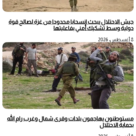
جيش الاحتلال يبحث انسحابا محدودا من غزة لصالح قوة
دولية وسط تشكيك أمني بفاعليتها
8 أغسطس، 2026
مستوطنون يهاجمون بلدات وقرى شمال وغرب رام الله
بحماية الاحتلال