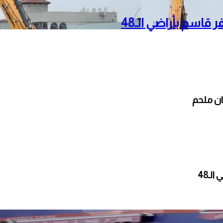
قاسم بأراضي الـ48
ان ملحم
ـ48