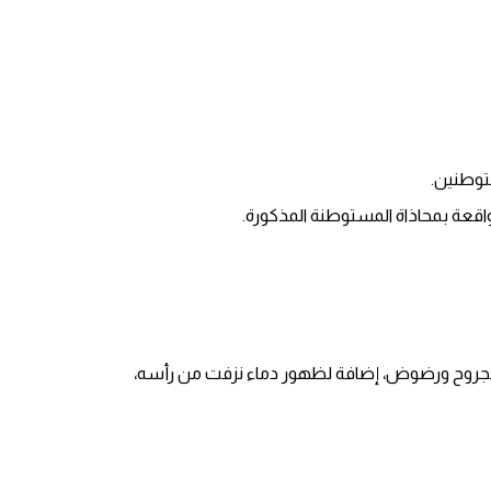
واقعة بمحاذاة المستوطنة المذكورة.
 بجروح ورضوض، إضافة لظهور دماء نزفت من رأسه،