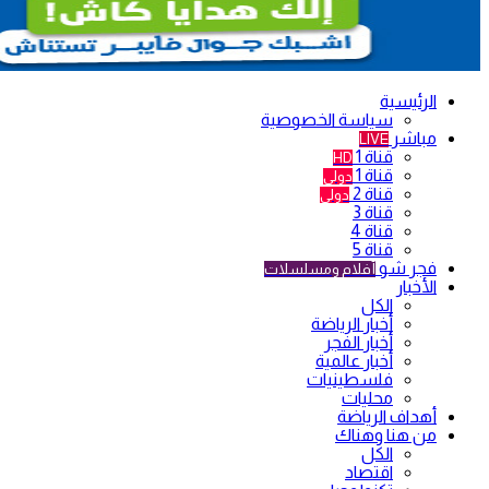
الرئيسية
سياسة الخصوصية
مباشر
LIVE
قناة 1
HD
قناة 1
دولي
قناة 2
دولي
قناة 3
قناة 4
قناة 5
فجر شو
أفلام ومسلسلات
الأخبار
الكل
أخبار الرياضة
أخبار الفجر
أخبار عالمية
فلسطينيات
محليات
أهداف الرياضة
من هنا وهناك
الكل
اقتصاد