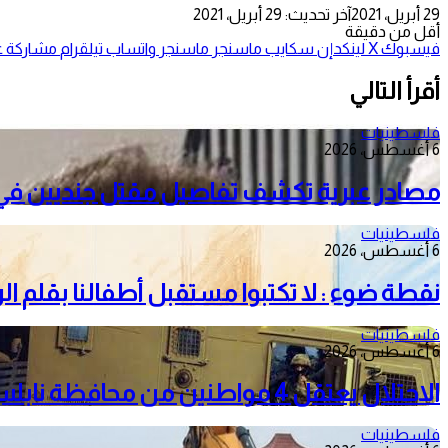
29 أبريل، 2021
آخر تحديث: 29 أبريل، 2021
أقل من دقيقة
فيسبوك
‫X
لينكدإن
سكايب
ماسنجر
ماسنجر
واتساب
تيلقرام
مشاركة عب
أقرأ التالي
فلسطينيات
6 أغسطس، 2026
مصادر عبرية تكشف تفاصيل مقتل جنديين في 
فلسطينيات
6 أغسطس، 2026
نقطة ضوء : لا تكتبوا مستقبل أطفالنا بقلم ا
فلسطينيات
6 أغسطس، 2026
الاحتلال يعتقل 4 مواطنين من محافظة نابلس
فلسطينيات