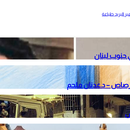
ر البريد
طباعة
جنوب لبنان
لرصاص – د.عدنان ملحم