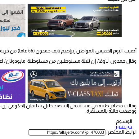
أصيب، اليوم الخميس، المواطن إبراهيم نايف حمدون (66 عاما) من خربة مريحة جنوب غرب جنين، بجروح ورضوض، جراء الاعتداء عليه من قبل مستوطنين.
وقال حمدون، لـ’وفا’، إن ثلاثة مستوطنين من مستوطنة ‘مابودوتان’، اعت
وقالت مصادر طبية في مستشفى الشهيد خليل سليمان الحكومي، إن حم
ووصفت حالته بالمستقرة.
الوسوم
خبر مميز
الرابط المختصر: