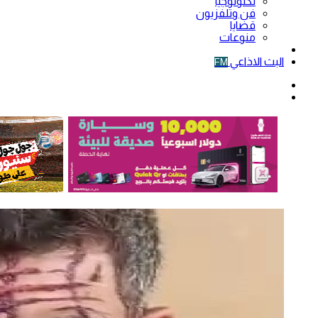
تكنولوجيا
فن وتلفزيون
قضايا
منوعات
فيديو
البث الاذاعي
FM
الوضع
المظلم