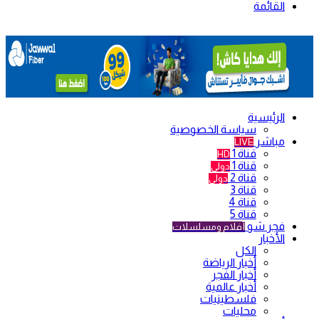
القائمة
الرئيسية
سياسة الخصوصية
مباشر
LIVE
قناة 1
HD
قناة 1
دولي
قناة 2
دولي
قناة 3
قناة 4
قناة 5
فجر شو
أفلام ومسلسلات
الأخبار
الكل
أخبار الرياضة
أخبار الفجر
أخبار عالمية
فلسطينيات
محليات