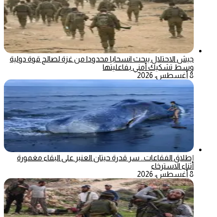
جيش الاحتلال يبحث انسحابا محدودا من غزة لصالح قوة دولية
وسط تشكيك أمني بفاعليتها
8 أغسطس، 2026
إطلاق الفقاعات.. سر قدرة حيتان العنبر على البقاء مغمورة
أثناء الاسترخاء
8 أغسطس، 2026