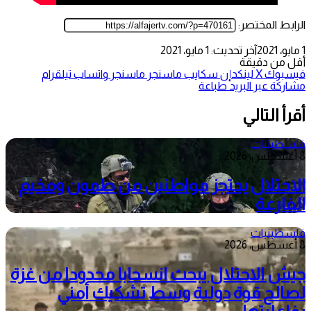
الرابط المختصر:
1 مايو، 2021
آخر تحديث: 1 مايو، 2021
أقل من دقيقة
فيسبوك
‫X
لينكدإن
سكايب
ماسنجر
ماسنجر
واتساب
تيلقرام
مشاركة عبر البريد
طباعة
أقرأ التالي
فلسطينيات
8 أغسطس، 2026
الاحتلال يحتجز مواطنين من طمون ومخيم
الفارعة
فلسطينيات
8 أغسطس، 2026
جيش الاحتلال يبحث انسحابا محدودا من غزة
لصالح قوة دولية وسط تشكيك أمني