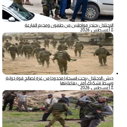
الاحتلال يحتجز مواطنين من طمون ومخيم الفارعة
8 أغسطس، 2026
جيش الاحتلال يبحث انسحابا محدودا من غزة لصالح قوة دولية
وسط تشكيك أمني بفاعليتها
8 أغسطس، 2026