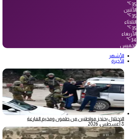
℃
35
الأثنين
℃
35
الثلاثاء
℃
35
الأربعاء
℃
34
الخميس
الأشهر
الأخيرة
الاحتلال يحتجز مواطنين من طمون ومخيم الفارعة
8 أغسطس، 2026