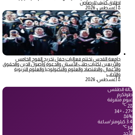
اطلاق كثيف للرصاص
8 أغسطس، 2026
جامعة القدس تختتم فعاليات حفل تخريج الفوج الخامس
والأربعين لكليات طب الأسنان والدعوة وأصول الدين والحقوق
والأعمال والاقتصاد والعلوم والتكنولوجيا والعلوم التربوية
والآداب
8 أغسطس، 2026
حالة الطقس
طولكرم
غيوم متفرقة
℃
28
34º - 27º
86%
3.4 كيلومتر/ساعة
℃
34
الأحد