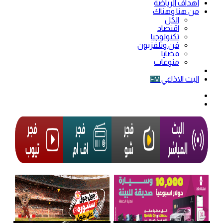
أهداف الرياضة
من هنا وهناك
الكل
اقتصاد
تكنولوجيا
فن وتلفزيون
قضايا
منوعات
فيديو
البث الاذاعي
FM
الوضع
المظلم