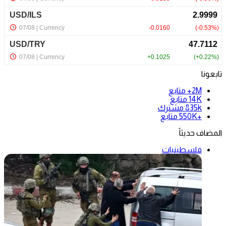
تابعونا
2M+
متابع
14K
متابع
835k
مشترك
+550K
متابع
المضاف حديثاً
فلسطينيات