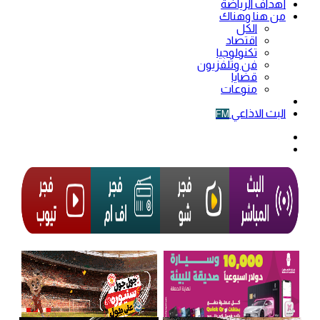
أهداف الرياضة
من هنا وهناك
الكل
اقتصاد
تكنولوجيا
فن وتلفزيون
قضايا
منوعات
فيديو
البث الاذاعي
FM
الوضع
المظلم