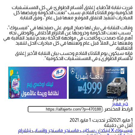
قررت نقابة الأطباء، إغلاق أقسام الطوارئ في كل المستشفيات
الحكومية يوم الثلاثاء القادم، بسبب “تعنت الحكومة ورفضها كل
المبادرات لتنفيذ الاتفاق الموقع معها قبل عام”، وفق النقابة.
وقالت النقابة في بيان لها صباح اليوم، على صفحتها في “فيسبوك”،
“بسبب تعنت الحكومة وخروجها عن الالتزام الأخلاقي والوطني تجاه
أهم فئة صمدت وكافحت في مواجهة الجائحة بعدم تنفيذ اتفاقية هي
وقعتها على الملأ قبل عام وتعنتها في كل مبادرات الحل لتنفيذ
الاتفاقية،
فإنه سيكون يوم الثلاثاء القادم وحسب بيان النقابة الأخير إغلاق
لأقسام الطوارىء في المستشفيات الحكومية”.
الوسوم
خبر مميز
الرابط المختصر:
1 مايو، 2021
آخر تحديث: 1 مايو، 2021
أقل من دقيقة
فيسبوك
‫X
لينكدإن
سكايب
ماسنجر
ماسنجر
واتساب
تيلقرام