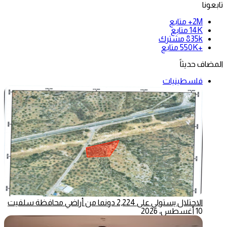
تابعونا
2M+
متابع
14K
متابع
835k
مشترك
+550K
متابع
المضاف حديثاً
فلسطينيات
الاحتلال يستولي على 2,224 دونما من أراضي محافظة سلفيت
10 أغسطس، 2026