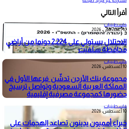
مشاركة عبر البريد
طباعة
أقرأ التالي
فلسطينيات
10 أغسطس، 2026
الاحتلال يستولي على 2,224 دونما من أراضي
محافظة سلفيت
فلسطينيات
10 أغسطس، 2026
مجموعة بنك الأردن تدشّن فرعها الأول في
المملكة العربية السعودية وتواصل ترسيخ
حضورها كمجموعة مصرفية إقليمية
فلسطينيات
10 أغسطس، 2026
خبراء أمميون يدينون تصاعد الهجمات على