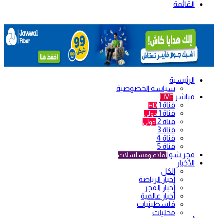
القائمة
الرئيسية
سياسة الخصوصية
مباشر
LIVE
قناة 1
HD
قناة 1
دولي
قناة 2
دولي
قناة 3
قناة 4
قناة 5
فجر شو
أفلام ومسلسلات
الأخبار
الكل
أخبار الرياضة
أخبار الفجر
أخبار عالمية
فلسطينيات
محليات