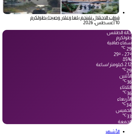
قوات الاحتلال تقتحم بلعا وعلار وصيدا بطولكرم
10 أغسطس، 2026
حالة الطقس
طولكرم
سماء صافية
℃
29
29º - 27º
85%
2.12 كيلومتر/ساعة
℃
29
الأثنين
℃
36
الثلاثاء
℃
36
الأربعاء
℃
34
الخميس
℃
33
الجمعة
الأشهر