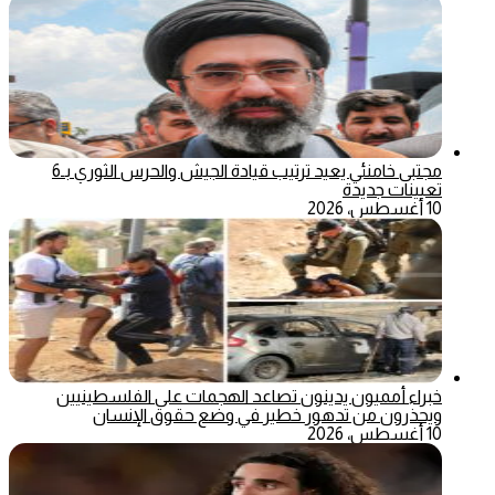
مجتبى خامنئي يعيد ترتيب قيادة الجيش والحرس الثوري بـ6
تعيينات جديدة
10 أغسطس، 2026
خبراء أمميون يدينون تصاعد الهجمات على الفلسطينيين
ويحذرون من تدهور خطير في وضع حقوق الإنسان
10 أغسطس، 2026