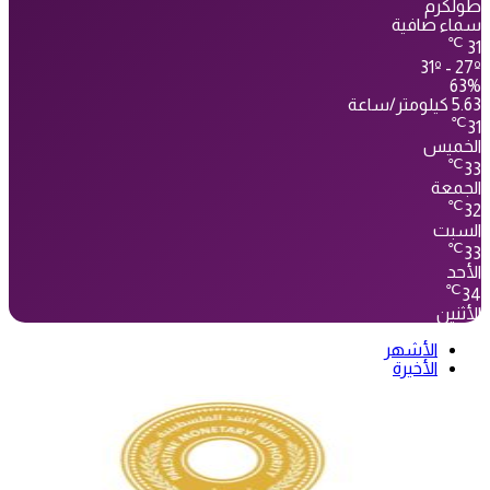
طولكرم
سماء صافية
℃
31
31º - 27º
63%
5.63 كيلومتر/ساعة
℃
31
الخميس
℃
33
الجمعة
℃
32
السبت
℃
33
الأحد
℃
34
الأثنين
الأشهر
الأخيرة