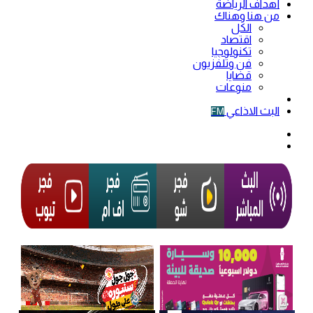
أهداف الرياضة
من هنا وهناك
الكل
اقتصاد
تكنولوجيا
فن وتلفزيون
قضايا
منوعات
فيديو
البث الاذاعي
FM
الوضع
المظلم