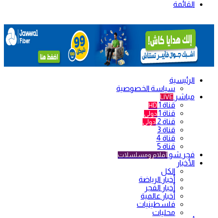
القائمة
الرئيسية
سياسة الخصوصية
مباشر
LIVE
قناة 1
HD
قناة 1
دولي
قناة 2
دولي
قناة 3
قناة 4
قناة 5
فجر شو
أفلام ومسلسلات
الأخبار
الكل
أخبار الرياضة
أخبار الفجر
أخبار عالمية
فلسطينيات
محليات