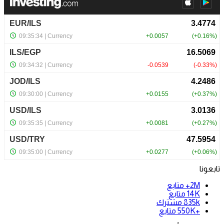
تابعونا
2M+
متابع
14K
متابع
835k
مشترك
+550K
متابع